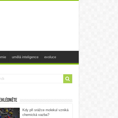
emie
umělá inteligence
evoluce
ehlédněte
Kdy při srážce molekul vzniká
chemická vazba?