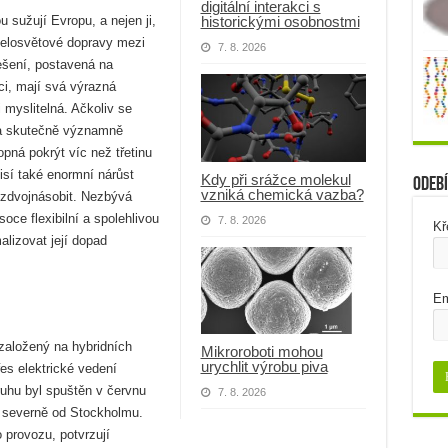
digitální interakci s
historickými osobnostmi
 sužují Evropu, a nejen ji,
celosvětové dopravy mezi
7. 8. 2026
ešení, postavená na
ci, mají svá výrazná
 myslitelná. Ačkoliv se
ura skutečně významně
pná pokrýt víc než třetinu
isí také enormní nárůst
Kdy při srážce molekul
Odebí
vzniká chemická vazba?
 zdvojnásobit. Nezbývá
oce flexibilní a spolehlivou
7. 8. 2026
Kř
alizovat její dopad
Em
založený na hybridních
Mikroroboti mohou
urychlit výrobu piva
řes elektrické vedení
druhu byl spuštěn v červnu
7. 8. 2026
 severně od Stockholmu.
provozu, potvrzují