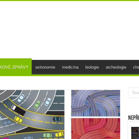
SKOVÉ ZPRÁVY
astronomie
medicína
biologie
archeologie
ch
Nepř