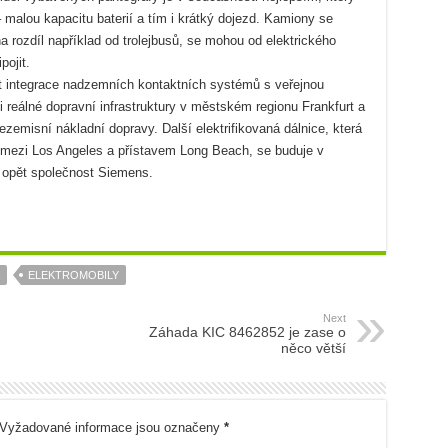
 malou kapacitu baterií a tím i krátký dojezd. Kamiony se
 rozdíl například od trolejbusů, se mohou od elektrického
pojit.
t integrace nadzemních kontaktních systémů s veřejnou
 reálné dopravní infrastruktury v městském regionu Frankfurt a
emisní nákladní dopravy. Další elektrifikovaná dálnice, která
u mezi Los Angeles a přístavem Long Beach, se buduje v
je opět společnost Siemens.
ELEKTROMOBILY
Next
Záhada KIC 8462852 je zase o
něco větší
Vyžadované informace jsou označeny
*