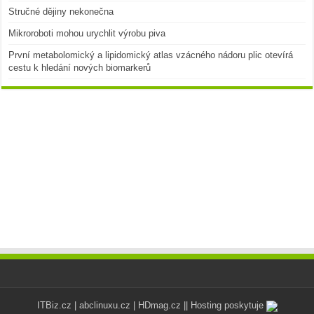
Stručné dějiny nekonečna
Mikroroboti mohou urychlit výrobu piva
První metabolomický a lipidomický atlas vzácného nádoru plic otevírá
cestu k hledání nových biomarkerů
ITBiz.cz
|
abclinuxu.cz
|
HDmag.cz
|| Hosting poskytuje