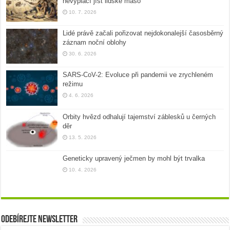
nevyplácí jíst lidské maso
10. 7. 2026
Lidé právě začali pořizovat nejdokonalejší časosběrný
záznam noční oblohy
30. 6. 2026
SARS-CoV-2: Evoluce při pandemii ve zrychleném
režimu
4. 6. 2026
Orbity hvězd odhalují tajemství záblesků u černých
děr
13. 5. 2026
Geneticky upravený ječmen by mohl být trvalka
10. 4. 2026
Odebírejte newsletter