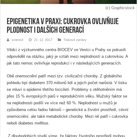
(c) Graphicstock
Epigenetika v praxi: Cukrovka ovlivňuje
plodnost i dalších generací
science
21. 12. 2017
Tiskové zprávy
Vědci z výzkumného centra BIOCEV ve Vestci u Prahy se pokusili
odpovědět na otázku, jaký je vztah mezi neplodností a cukrovkou. A
jak tato nemoc ovlivňuje reprodukci i v následujících generacích.
Obě onemocnění patří mezi tzv. civilizační choroby. Z globálního
pohledu trpí diabetem 370 milionů lidí a jejich počet narůstá. V tisku
se mluví o epidemii třetího tisíciletí. Problémy s otěhotněním má
přes 15 % evropských párů v reprodukčním věku. Mužský faktor se
na neplodnosti podílí ve více než 60 %. Neplodnost u mužů je
způsobena celou řadou faktorů – genetické a životní prostředí, cévní
onemocnění, ale také metabolické choroby. Mezi ně patří i cukrovka
neboli diabetes mellitus.
„Z dlouhodobých studií víme, že faktory životního prostředí mohou