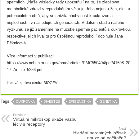
spermiích. „Naše výsledky tedy upozorňují na to, že zlepšovat
metabolické zdraví v reprodukčním věku je třeba nejen u žen, ale i u
potenciálních otců, aby se snížila náchylnost k cukrovce a
neplodnosti i v následujících generacích. V dalším stadiu našeho
výzkumu se již zaměříme na mužské spermie pacientů s cukrovkou,
respektive jejich kvalitu pro úspěšnou reprodukci,“ doplňuje Jana
Pěknicová.
Více informací v publikaci
https://www.ncbi.nlm.nih.gov/pmc/articles/PMC550404/pdf/41598_20
17_Article_5286.pdf
tisková zpráva centra BIOCEV
Tags
CUKROVKA
DIABETES
EPIGENETIKA
GENETIKA
Previous
Virtuální mikroskop ukáže vazbu
léčiv s receptory
Next
Hledání nerostných ložisek
pouze od počítače?