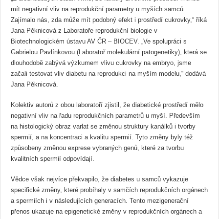
mít negativní vliv na reprodukční parametry u myších samců.
Zajímalo nás, zda může mít podobný efekt i prostředí cukrovky,“ říká
Jana Pěknicová z Laboratoře reprodukční biologie v
Biotechnologickém ústavu AV ČR – BIOCEV. „Ve spolupráci s
Gabrielou Pavlínkovou (Laboratoř molekulární patogenetiky), která se
dlouhodobě zabývá výzkumem vlivu cukrovky na embryo, jsme
začali testovat vliv diabetu na reprodukci na myším modelu,“ dodává
Jana Pěknicová.
Kolektiv autorů z obou laboratoří zjistil, že diabetické prostředí mělo
negativní vliv na řadu reprodukčních parametrů u myší. Především
na histologický obraz varlat se změnou struktury kanálků i tvorby
spermií, a na koncentraci a kvalitu spermií. Tyto změny byly též
způsobeny změnou exprese vybraných genů, které za tvorbu
kvalitních spermií odpovídají.
Vědce však nejvíce překvapilo, že diabetes u samců vykazuje
specifické změny, které probíhaly v samčích reprodukčních orgánech
a spermiích i v následujících generacích. Tento mezigenerační
přenos ukazuje na epigenetické změny v reprodukčních orgánech a