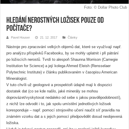
Foto: © Dollar Photo Club
Hledání nerostných ložisek pouze od
počítače?
Pavel Houser
21. 12. 2017
Články
Nástroje pro zpracování velkých objemů dat, které se využívají např.
pro analýzu příspěvků Facebooku, by se mohly uplatnit i při pátrání
po ložiscích nerostů. Tvrdí to alespoň Shaunna Morrison (Carnegie
Institution for Science) a její kolega Ahmed Eleish (Rensselaer
Polytechnic Institute) v článku publikovaném v časopisu American
Mineralogist.
V tuto chvíli už geologové a prospektoři údajně mají k dispozici
dostatek dat (co se kde našlo, jaké minerály se mohou
doprovázet/vyskytovat nedaleko od sebe s jakou pravděpodobností),
z nichž lze odvodit i to, jak spolu umístění jednotlivých ložisek
koresponduje – např. pomocí strojového učení naučit síť pravidla na
známém vzorku dat a s jejich pomocí předpovědět dosud neobjevená
ložiska.