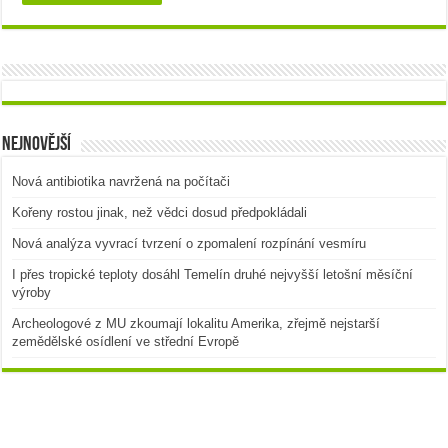
Nejnovější
Nová antibiotika navržená na počítači
Kořeny rostou jinak, než vědci dosud předpokládali
Nová analýza vyvrací tvrzení o zpomalení rozpínání vesmíru
I přes tropické teploty dosáhl Temelín druhé nejvyšší letošní měsíční
výroby
Archeologové z MU zkoumají lokalitu Amerika, zřejmě nejstarší
zemědělské osídlení ve střední Evropě