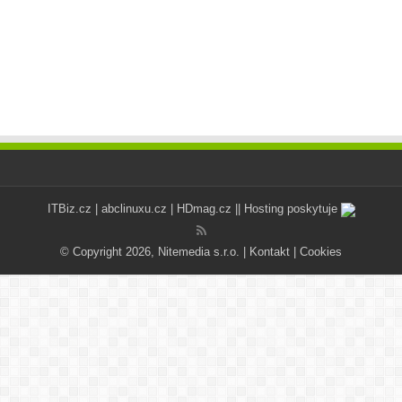
ITBiz.cz
|
abclinuxu.cz
|
HDmag.cz
|| Hosting poskytuje
© Copyright 2026, Nitemedia s.r.o. |
Kontakt
|
Cookies