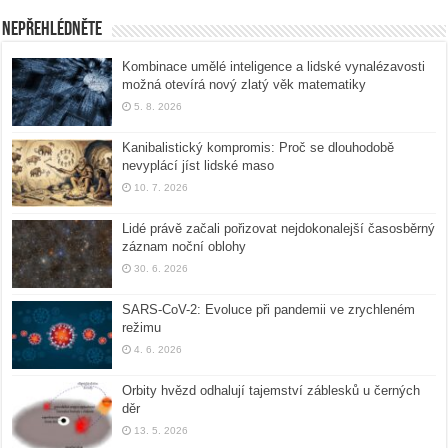
Nepřehlédněte
Kombinace umělé inteligence a lidské vynalézavosti
možná otevírá nový zlatý věk matematiky
5. 8. 2026
Kanibalistický kompromis: Proč se dlouhodobě
nevyplácí jíst lidské maso
10. 7. 2026
Lidé právě začali pořizovat nejdokonalejší časosběrný
záznam noční oblohy
30. 6. 2026
SARS-CoV-2: Evoluce při pandemii ve zrychleném
režimu
4. 6. 2026
Orbity hvězd odhalují tajemství záblesků u černých
děr
13. 5. 2026