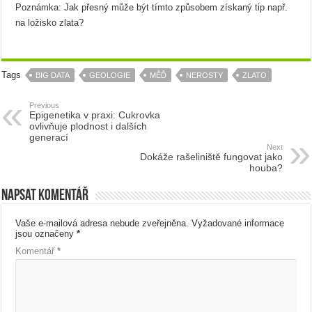
Poznámka: Jak přesný může být tímto způsobem získaný tip např.
na ložisko zlata?
Tags
BIG DATA
GEOLOGIE
MĚĎ
NEROSTY
ZLATO
Previous
Epigenetika v praxi: Cukrovka
ovlivňuje plodnost i dalších
generací
Next
Dokáže rašeliniště fungovat jako
houba?
Napsat komentář
Vaše e-mailová adresa nebude zveřejněna.
Vyžadované informace
jsou označeny
*
Komentář
*