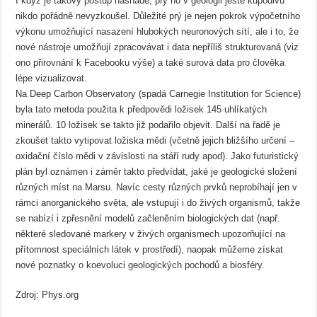
I když je takový postup nasnadě, prý ho v geologii ještě kupodivu
nikdo pořádně nevyzkoušel. Důležité prý je nejen pokrok výpočetního
výkonu umožňující nasazení hlubokých neuronových sítí, ale i to, že
nové nástroje umožňují zpracovávat i data nepříliš strukturovaná (viz
ono přirovnání k Facebooku výše) a také surová data pro člověka
lépe vizualizovat.
Na Deep Carbon Observatory (spadá Carnegie Institution for Science)
byla tato metoda použita k předpovědi ložisek 145 uhlíkatých
minerálů. 10 ložisek se takto již podařilo objevit. Další na řadě je
zkoušet takto vytipovat ložiska mědi (včetně jejich bližšího určení –
oxidační číslo mědi v závislosti na stáří rudy apod). Jako futuristický
plán byl oznámen i záměr takto předvídat, jaké je geologické složení
různých míst na Marsu. Navíc cesty různých prvků neprobíhají jen v
rámci anorganického světa, ale vstupují i do živých organismů, takže
se nabízí i zpřesnění modelů začleněním biologických dat (např.
některé sledované markery v živých organismech upozorňující na
přítomnost speciálních látek v prostředí), naopak můžeme získat
nové poznatky o koevoluci geologických pochodů a biosféry.
Zdroj: Phys.org