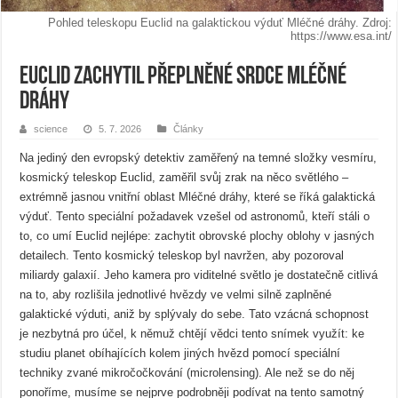
Pohled teleskopu Euclid na galaktickou výduť Mléčné dráhy. Zdroj:
https://www.esa.int/
Euclid zachytil přeplněné srdce Mléčné
dráhy
science
5. 7. 2026
Články
Na jediný den evropský detektiv zaměřený na temné složky vesmíru,
kosmický teleskop Euclid, zaměřil svůj zrak na něco světlého –
extrémně jasnou vnitřní oblast Mléčné dráhy, které se říká galaktická
výduť. Tento speciální požadavek vzešel od astronomů, kteří stáli o
to, co umí Euclid nejlépe: zachytit obrovské plochy oblohy v jasných
detailech. Tento kosmický teleskop byl navržen, aby pozoroval
miliardy galaxií. Jeho kamera pro viditelné světlo je dostatečně citlivá
na to, aby rozlišila jednotlivé hvězdy ve velmi silně zaplněné
galaktické výduti, aniž by splývaly do sebe. Tato vzácná schopnost
je nezbytná pro účel, k němuž chtějí vědci tento snímek využít: ke
studiu planet obíhajících kolem jiných hvězd pomocí speciální
techniky zvané mikročočkování (microlensing). Ale než se do něj
ponoříme, musíme se nejprve podrobněji podívat na tento samotný