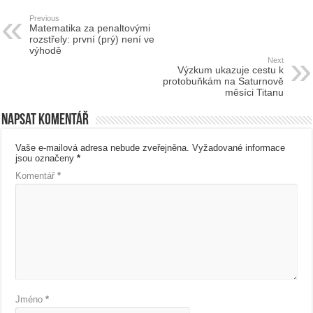
Previous
Matematika za penaltovými
rozstřely: první (prý) není ve
výhodě
Next
Výzkum ukazuje cestu k
protobuňkám na Saturnově
měsíci Titanu
Napsat komentář
Vaše e-mailová adresa nebude zveřejněna.
Vyžadované informace
jsou označeny
*
Komentář
*
Jméno
*