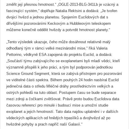
změřit její přesnou hmotnost.“ „OGLE-2013-BLG-341Lb je vzácný a
fascinující systém,“ doplňuje Natalia Rektsini a dodává: „Je tvořen
dvojicí hvězd a jednou planetou. Spojením Euclidových dat s
dřívějšími pozorováními Keckovým a Hubbleovým teleskopem
můžeme konečně oddělit hvězdy a potvrdit hmotnost planety.“
„Tento výsledek ukazuje, čeho může dosáhnout relativně malý
odhodlaný tým v rámci velké mezinárodní mise,“ říká Valeria
Pettorino, vědkyně ESA zapojená do projektu Euclid, a dodává:
„Součástí týmu zabývajícího se exoplanetami byli mladí vědci, kteří
významně přispěli k jeho práci, a tým byl podporován jednotkou
Science Ground Segment, která se zabývá přístrojem pro pozorování
ve viditelné části spektra. Během pouhých 24 hodin nasbíral Euclid
jedinečná data o středu Mléčné dráhy prostřednictvím velkých a
ostrých pohledů na tuto oblast. Postupem času se bude separace
mezi zdroji a čočkami zvětšovat. Právě proto budou Euclidova data
časovou referencí pro minulé i budoucí mise a umožní studie
exoplanet a jejich hmotností. Tato data najdou uplatnění i v dalších
vědeckých aplikacích od hnědých trpaslíků a dvojhvězd až po
hvězdné pohyby a prach napříč naší Galaxií.“