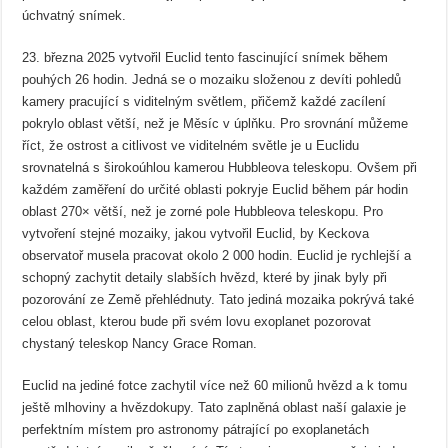
úchvatný snímek.
23. března 2025 vytvořil Euclid tento fascinující snímek během
pouhých 26 hodin. Jedná se o mozaiku složenou z devíti pohledů
kamery pracující s viditelným světlem, přičemž každé zacílení
pokrylo oblast větší, než je Měsíc v úplňku. Pro srovnání můžeme
říct, že ostrost a citlivost ve viditelném světle je u Euclidu
srovnatelná s širokoúhlou kamerou Hubbleova teleskopu. Ovšem při
každém zaměření do určité oblasti pokryje Euclid během pár hodin
oblast 270× větší, než je zorné pole Hubbleova teleskopu. Pro
vytvoření stejné mozaiky, jakou vytvořil Euclid, by Keckova
observatoř musela pracovat okolo 2 000 hodin. Euclid je rychlejší a
schopný zachytit detaily slabších hvězd, které by jinak byly při
pozorování ze Země přehlédnuty. Tato jediná mozaika pokrývá také
celou oblast, kterou bude při svém lovu exoplanet pozorovat
chystaný teleskop Nancy Grace Roman.
Euclid na jediné fotce zachytil více než 60 milionů hvězd a k tomu
ještě mlhoviny a hvězdokupy. Tato zaplněná oblast naší galaxie je
perfektním místem pro astronomy pátrající po exoplanetách