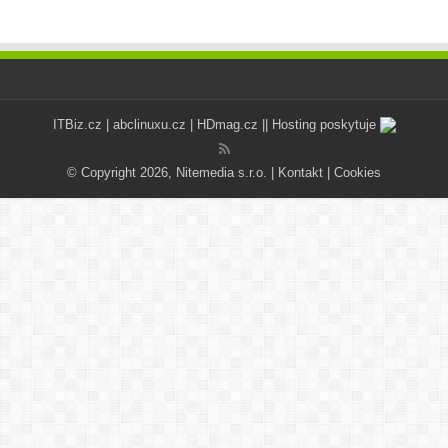
ITBiz.cz
|
abclinuxu.cz
|
HDmag.cz
|| Hosting poskytuje
© Copyright 2026, Nitemedia s.r.o. |
Kontakt
|
Cookies