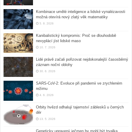
Kombinace umělé inteligence a lidské vynalézavosti
možná otevírá nový zlatý věk matematiky
5. 8. 2026
Kanibalistický kompromis: Proč se dlouhodobě
nevyplácí jíst lidské maso
10. 7. 2026
Lidé právě začali pořizovat nejdokonalejší časosběrný
záznam noční oblohy
30. 6. 2026
SARS-CoV-2: Evoluce při pandemii ve zrychleném
režimu
4. 6. 2026
Orbity hvězd odhalují tajemství záblesků u černých
děr
13. 5. 2026
Geneticky upravený ječmen by mohl být trvalka