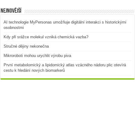
Nejnovější
AI technologie MyPersonas umožňuje digitální interakci s historickými
osobnostmi
Kdy při srážce molekul vzniká chemická vazba?
Stručné dějiny nekonečna
Mikroroboti mohou urychlit výrobu piva
První metabolomický a lipidomický atlas vzácného nádoru plic otevírá
cestu k hledání nových biomarkerů