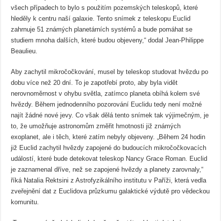
všech případech to bylo s použitím pozemských teleskopů, které
hleděly k centru naší galaxie. Tento snímek z teleskopu Euclid
zahrnuje 51 známých planetárních systémů a bude pomáhat se
studiem mnoha dalších, které budou objeveny,“ dodal Jean-Philippe
Beaulieu.
Aby zachytil mikročočkování, musel by teleskop studovat hvězdu po
dobu více než 20 dní. To je zapotřebí proto, aby byla vidět
nerovnoměrnost v ohybu světla, zatímco planeta obíhá kolem své
hvězdy. Během jednodenního pozorování Euclidu tedy není možné
najít žádné nové jevy. Co však dělá tento snímek tak výjimečným, je
to, že umožňuje astronomům změřit hmotnosti již známých
exoplanet, ale i těch, které zatím nebyly objeveny. „Během 24 hodin
již Euclid zachytil hvězdy zapojené do budoucích mikročočkovacích
událostí, které bude detekovat teleskop Nancy Grace Roman. Euclid
je zaznamenal dříve, než se zapojené hvězdy a planety zarovnaly,“
říká Natalia Rektsini z Astrofyzikálního institutu v Paříži, která vedla
zveřejnění dat z Euclidova průzkumu galaktické výdutě pro vědeckou
komunitu.