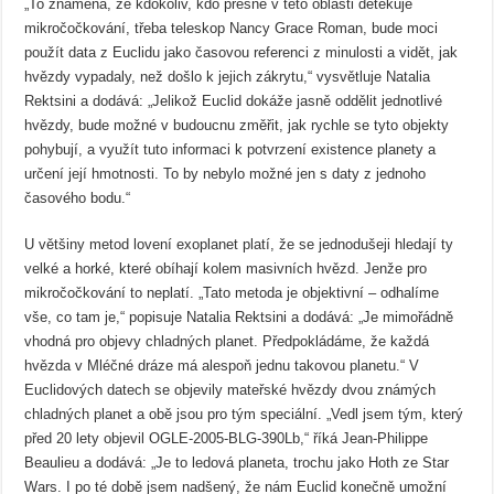
„To znamená, že kdokoliv, kdo přesně v této oblasti detekuje
mikročočkování, třeba teleskop Nancy Grace Roman, bude moci
použít data z Euclidu jako časovou referenci z minulosti a vidět, jak
hvězdy vypadaly, než došlo k jejich zákrytu,“ vysvětluje Natalia
Rektsini a dodává: „Jelikož Euclid dokáže jasně oddělit jednotlivé
hvězdy, bude možné v budoucnu změřit, jak rychle se tyto objekty
pohybují, a využít tuto informaci k potvrzení existence planety a
určení její hmotnosti. To by nebylo možné jen s daty z jednoho
časového bodu.“
U většiny metod lovení exoplanet platí, že se jednodušeji hledají ty
velké a horké, které obíhají kolem masivních hvězd. Jenže pro
mikročočkování to neplatí. „Tato metoda je objektivní – odhalíme
vše, co tam je,“ popisuje Natalia Rektsini a dodává: „Je mimořádně
vhodná pro objevy chladných planet. Předpokládáme, že každá
hvězda v Mléčné dráze má alespoň jednu takovou planetu.“ V
Euclidových datech se objevily mateřské hvězdy dvou známých
chladných planet a obě jsou pro tým speciální. „Vedl jsem tým, který
před 20 lety objevil OGLE-2005-BLG-390Lb,“ říká Jean-Philippe
Beaulieu a dodává: „Je to ledová planeta, trochu jako Hoth ze Star
Wars. I po té době jsem nadšený, že nám Euclid konečně umožní