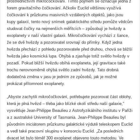
prostřednictvím mikročočkování. Tímto pojmem se označuje jedna z
forem gravitačního čočkování. Ačkoliv Euclid většinou využívá
čočkování k průzkumu masivních vzdálených objektů, jako jsou
kupy galaxií, tento nový snímek galaktického středu pomůže vědcům
studovat čočky na nejmenších měřítcích – způsobují je hvězdy a
exoplanety v naší vlastní galaxii. Mikročočkování vychází z šance,
že se dvě hvězdy a pozorovatel srovnají do přímky. Když jedna
hvězda přechází z pohledu pozorovatele před druhou, chová se bližší
hvězda jako kosmická lupa. Ohýbá a zjasňuje totiž světlo hvězdy v
pozadí. Pokud bližší hvězdu obíhá exoplaneta, její gravitace také
trochu nerovnoměrně ohýbá světlo zadní hvězdy. Tato drobná
dodatečná změna v jasu je jedním ze způsobů, jak je možné
prokázat přítomnost exoplanety.
„Abyste zachytili mikročočkování, potřebujete pozorovat část oblohy,
která je plná hvězd – třeba jako blízké okolí středu naší galaxie,“
vysvětluje Jean-Philippe Beaulieu z Astrofyzikálního institutu v Paříži
a z australské University of Tasmania. Jean-Philippe Beaulieu byl
původním iniciátorem průzkumu galaktické výdutě teleskopem Euclid
a vedl také pracovní skupinu v konsorciu Euclid. „Za posledních
dvacet let bylo téměř 300 exoplanet objeveno touto metodou. Ve