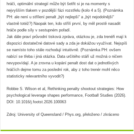
hráči, optimální strategií může být šetřit si je na momenty s
nejvyšším tlakem v pozdější fázi rozstřelu (kolo 4 a 5). (Poznámka
PH: ale není u střílení penalt „být nejlepší“ a „být nejodolnější“
vlastně totéž?) Naopak ten, kdo střílí první, by měl prostě nasadit
hráče podle síly v sestupném pořadí.
Jak dále praví průvodní tisková zpráva, otázkou je, zda trenéři mají k
dispozici dostatečné datové sady a zda je dokážou využívat. Nejspíš
se namísto toho stále rozhodují intuitivně. (Poznámka PH: ovšem
nabízí se třeba i jiná otázka. Data určitého stáří už možná o ničem
nevypovídají. A je zrovna u kopání penalt dost dat o jednotlivých
hráčích dejme tomu za poslední rok, aby z toho trenér mohl něco
statisticky relevantního vyvodit?)
Robbie S. Wilson et al, Rethinking penalty shootout strategies: How
psychological leverage shapes performance, Football Studies (2026).
DOI: 10.1016/j.footst.2026.100063
Zdroj: University of Queensland / Phys.org, přeloženo / zkráceno