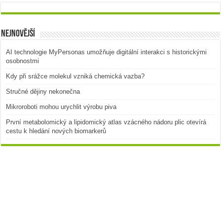
Nejnovější
AI technologie MyPersonas umožňuje digitální interakci s historickými
osobnostmi
Kdy při srážce molekul vzniká chemická vazba?
Stručné dějiny nekonečna
Mikroroboti mohou urychlit výrobu piva
První metabolomický a lipidomický atlas vzácného nádoru plic otevírá
cestu k hledání nových biomarkerů