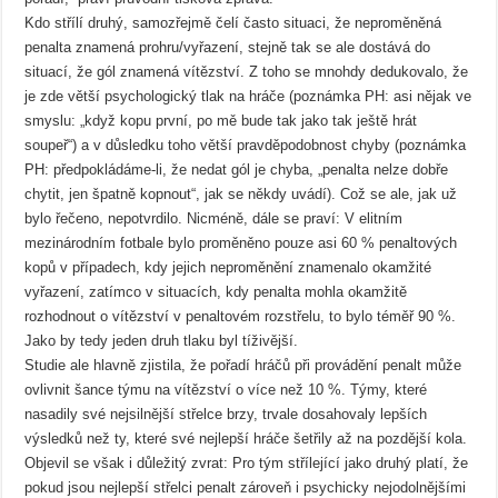
Kdo střílí druhý, samozřejmě čelí často situaci, že neproměněná
penalta znamená prohru/vyřazení, stejně tak se ale dostává do
situací, že gól znamená vítězství. Z toho se mnohdy dedukovalo, že
je zde větší psychologický tlak na hráče (poznámka PH: asi nějak ve
smyslu: „když kopu první, po mě bude tak jako tak ještě hrát
soupeř“) a v důsledku toho větší pravděpodobnost chyby (poznámka
PH: předpokládáme-li, že nedat gól je chyba, „penalta nelze dobře
chytit, jen špatně kopnout“, jak se někdy uvádí). Což se ale, jak už
bylo řečeno, nepotvrdilo. Nicméně, dále se praví: V elitním
mezinárodním fotbale bylo proměněno pouze asi 60 % penaltových
kopů v případech, kdy jejich neproměnění znamenalo okamžité
vyřazení, zatímco v situacích, kdy penalta mohla okamžitě
rozhodnout o vítězství v penaltovém rozstřelu, to bylo téměř 90 %.
Jako by tedy jeden druh tlaku byl tíživější.
Studie ale hlavně zjistila, že pořadí hráčů při provádění penalt může
ovlivnit šance týmu na vítězství o více než 10 %. Týmy, které
nasadily své nejsilnější střelce brzy, trvale dosahovaly lepších
výsledků než ty, které své nejlepší hráče šetřily až na pozdější kola.
Objevil se však i důležitý zvrat: Pro tým střílející jako druhý platí, že
pokud jsou nejlepší střelci penalt zároveň i psychicky nejodolnějšími