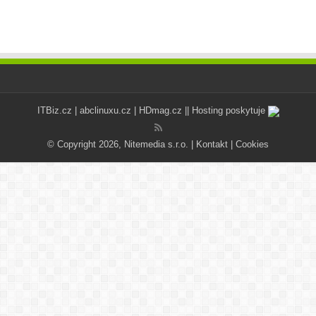
ITBiz.cz
|
abclinuxu.cz
|
HDmag.cz
|| Hosting poskytuje
© Copyright 2026, Nitemedia s.r.o. |
Kontakt
|
Cookies