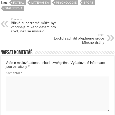
Tags
FOTBAL
MATEMATIKA
PSYCHOLOGIE
SPORT
STATISTICKA
Previous
Blízká superzemě může být
vhodnějším kandidátem pro
život, než se myslelo
Next
Euclid zachytil přeplněné srdce
Mléčné dráhy
Napsat komentář
Vaše e-mailová adresa nebude zveřejněna.
Vyžadované informace
jsou označeny
*
Komentář
*