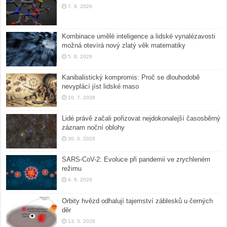
7. 8. 2026
Kombinace umělé inteligence a lidské vynalézavosti
možná otevírá nový zlatý věk matematiky
5. 8. 2026
Kanibalistický kompromis: Proč se dlouhodobě
nevyplácí jíst lidské maso
10. 7. 2026
Lidé právě začali pořizovat nejdokonalejší časosběrný
záznam noční oblohy
30. 6. 2026
SARS-CoV-2: Evoluce při pandemii ve zrychleném
režimu
4. 6. 2026
Orbity hvězd odhalují tajemství záblesků u černých
děr
13. 5. 2026