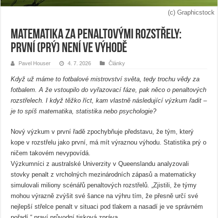
(c) Graphicstock
Matematika za penaltovými rozstřely:
první (prý) není ve výhodě
Pavel Houser
4. 7. 2026
Články
Když už máme to fotbalové mistrovství světa, tedy trochu vědy za
fotbalem. A že vstoupilo do vyřazovací fáze, pak něco o penaltových
rozstřelech. I když těžko říct, kam vlastně následující výzkum řadit –
je to spíš matematika, statistika nebo psychologie?
Nový výzkum v první řadě zpochybňuje představu, že tým, který
kope v rozstřelu jako první, má mít výraznou výhodu. Statistika prý o
ničem takovém nevypovídá.
Výzkumníci z australské Univerzity v Queenslandu analyzovali
stovky penalt z vrcholných mezinárodních zápasů a matematicky
simulovali miliony scénářů penaltových rozstřelů. „Zjistili, že týmy
mohou výrazně zvýšit své šance na výhru tím, že přesně určí své
nejlepší střelce penalt v situaci pod tlakem a nasadí je ve správném
pořadí,“ praví průvodní tisková zpráva.