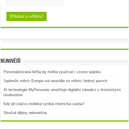
Nejnovější
Personalizovaná léčba by mohla využívat i vzorce spánku
Jupiterův měsíc Europa má neustále se měnící ledový povrch
AI technologie MyPersonas umožňuje digitální interakci s historickými
osobnostmi
Kdy při srážce molekul vzniká chemická vazba?
Stručné dějiny nekonečna