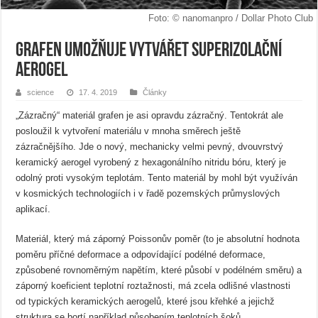
Foto: © nanomanpro / Dollar Photo Club
Grafen umožňuje vytvářet superizolační
aerogel
science
17. 4. 2019
Články
„Zázračný“ materiál grafen je asi opravdu zázračný. Tentokrát ale
posloužil k vytvoření materiálu v mnoha směrech ještě
zázračnějšího. Jde o nový, mechanicky velmi pevný, dvouvrstvý
keramický aerogel vyrobený z hexagonálního nitridu bóru, který je
odolný proti vysokým teplotám. Tento materiál by mohl být využíván
v kosmických technologiích i v řadě pozemských průmyslových
aplikací.
Materiál, který má záporný Poissonův poměr (to je absolutní hodnota
poměru příčné deformace a odpovídající podélné deformace,
způsobené rovnoměrným napětím, které působí v podélném směru) a
záporný koeficient teplotní roztažnosti, má zcela odlišné vlastnosti
od typických keramických aerogelů, které jsou křehké a jejichž
struktura se bortí například působením teplotních šoků.