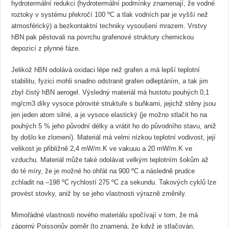
hydrotermální redukci (hydrotermální podmínky znamenají, že vodné
roztoky v systému překročí 100 ºC a tlak vodních par je vyšší než
atmosférický) a bezkontaktní techniky vysoušení mrazem. Vrstvy
hBN pak pěstovali na povrchu grafenové struktury chemickou
depozicí z plynné fáze.
Jelikož hBN odolává oxidaci lépe než grafen a má lepší teplotní
stabilitu, fyzici mohli snadno odstranit grafen odleptáním, a tak jim
zbyl čistý hBN aerogel. Výsledný materiál má hustotu pouhých 0,1
mg/cm3 díky vysoce pórovité struktuře s buňkami, jejichž stěny jsou
jen jeden atom silné, a je vysoce elastický (je možno stlačit ho na
pouhých 5 % jeho původní délky a vrátit ho do původního stavu, aniž
by došlo ke zlomení). Materiál má velmi nízkou teplotní vodivost, její
velikost je přibližně 2,4 mW/m.K ve vakuuu a 20 mW/m.K ve
vzduchu. Materiál může také odolávat velkým teplotním šokům až
do té míry, že je možné ho ohřát na 900 ºC a následně prudce
zchladit na –198 ºC rychlostí 275 ºC za sekundu. Takových cyklů lze
provést stovky, aniž by se jeho vlastnosti výrazně změnily.
Mimořádné vlastnosti nového materiálu spočívají v tom, že má
záporný Poissonův poměr (to znamená, že když je stlačován,