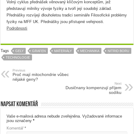
Volný cyklus přednášek věnovaný klíčovým konceptům, jež
představují milníky vývoje fyziky a tvoří její soudobý základ.
Přednášky rozvíjejí dlouholetou tradici semináře Filosofické problémy
fyziky na MFF UK. Přednášky jsou přístupné veřejnosti.
Podrobnosti
Tags
GELY
GRAFEN
MATERIÁLY
MECHANIKA
NITRID BORU
TECHNOLOGIE
Previous
Proč mají mitochondrie vůbec
nějaké geny?
Next
Dusičnany kompenzují příjem
sodíku
Napsat komentář
Vaše e-mailová adresa nebude zveřejněna.
Vyžadované informace
jsou označeny
*
Komentář
*