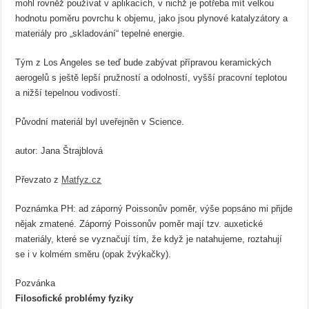
mohl rovněž používat v aplikacích, v nichž je potřeba mít velkou
hodnotu poměru povrchu k objemu, jako jsou plynové katalyzátory a
materiály pro „skladování“ tepelné energie.
Tým z Los Angeles se teď bude zabývat přípravou keramických
aerogelů s ještě lepší pružností a odolností, vyšší pracovní teplotou
a nižší tepelnou vodivostí.
Původní materiál byl uveřejněn v Science.
autor: Jana Štrajblová
Převzato z
Matfyz.cz
Poznámka PH: ad záporný Poissonův poměr, výše popsáno mi přijde
nějak zmatené. Záporný Poissonův poměr mají tzv. auxetické
materiály, které se vyznačují tím, že když je natahujeme, roztahují
se i v kolmém směru (opak žvýkačky).
Pozvánka
Filosofické problémy fyziky