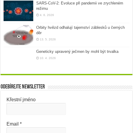
SARS-CoV-2: Evoluce při pandemii ve zrychleném
režimu
4. 6. 2026
Orbity hvězd odhalují tajemství záblesků u černých
děr
13. 5. 2026
Geneticky upravený ječmen by mohl být trvalka
10. 4. 2026
Odebírejte newsletter
Křestní jméno
Email
*