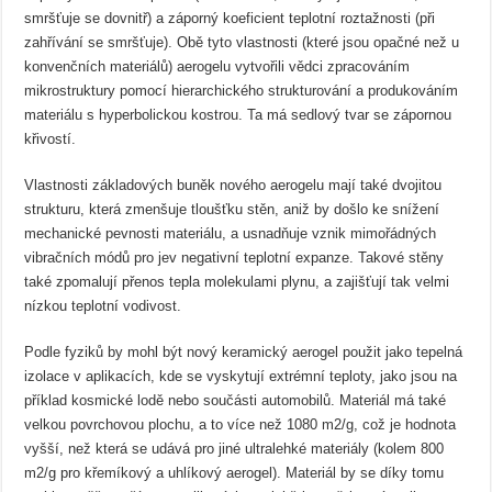
smršťuje se dovnitř) a záporný koeficient teplotní roztažnosti (při
zahřívání se smršťuje). Obě tyto vlastnosti (které jsou opačné než u
konvenčních materiálů) aerogelu vytvořili vědci zpracováním
mikrostruktury pomocí hierarchického strukturování a produkováním
materiálu s hyperbolickou kostrou. Ta má sedlový tvar se zápornou
křivostí.
Vlastnosti základových buněk nového aerogelu mají také dvojitou
strukturu, která zmenšuje tloušťku stěn, aniž by došlo ke snížení
mechanické pevnosti materiálu, a usnadňuje vznik mimořádných
vibračních módů pro jev negativní teplotní expanze. Takové stěny
také zpomalují přenos tepla molekulami plynu, a zajišťují tak velmi
nízkou teplotní vodivost.
Podle fyziků by mohl být nový keramický aerogel použit jako tepelná
izolace v aplikacích, kde se vyskytují extrémní teploty, jako jsou na
příklad kosmické lodě nebo součásti automobilů. Materiál má také
velkou povrchovou plochu, a to více než 1080 m2/g, což je hodnota
vyšší, než která se udává pro jiné ultralehké materiály (kolem 800
m2/g pro křemíkový a uhlíkový aerogel). Materiál by se díky tomu