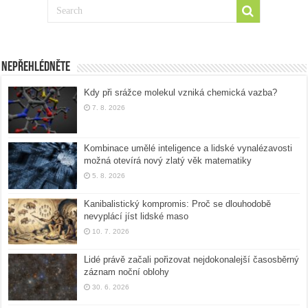
Nepřehlédněte
Kdy při srážce molekul vzniká chemická vazba?
7. 8. 2026
Kombinace umělé inteligence a lidské vynalézavosti
možná otevírá nový zlatý věk matematiky
5. 8. 2026
Kanibalistický kompromis: Proč se dlouhodobě
nevyplácí jíst lidské maso
10. 7. 2026
Lidé právě začali pořizovat nejdokonalejší časosběrný
záznam noční oblohy
30. 6. 2026