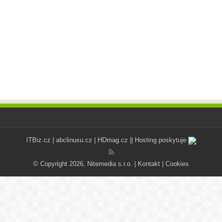
ITBiz.cz
|
abclinuxu.cz
|
HDmag.cz
|| Hosting poskytuje
© Copyright 2026, Nitemedia s.r.o. |
Kontakt
|
Cookies