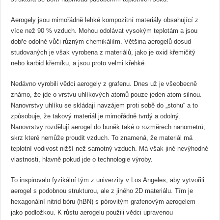
Aerogely jsou mimořádně lehké kompozitní materiály obsahující z
více než 90 % vzduch. Mohou odolávat vysokým teplotám a jsou
dobře odolné vůči různým chemikáliím. Většina aerogelů dosud
studovaných je však vyrobena z materiálů, jako je oxid křemičitý
nebo karbid křemíku, a jsou proto velmi křehké.
Nedávno vyrobili vědci aerogely z grafenu. Dnes už je všeobecně
známo, že jde o vrstvu uhlíkových atomů pouze jeden atom silnou.
Nanovrstvy uhlíku se skládají navzájem proti sobě do „stohu“ a to
způsobuje, že takový materiál je mimořádně tvrdý a odolný.
Nanovrstvy rozdělují aerogel do buněk také o rozměrech nanometrů,
skrz které nemůže proudit vzduch. To znamená, že materiál má
teplotní vodivost nižší než samotný vzduch. Má však jiné nevýhodné
vlastnosti, hlavně pokud jde o technologie výroby.
To inspirovalo fyzikální tým z univerzity v Los Angeles, aby vytvořili
aerogel s podobnou strukturou, ale z jiného 2D materiálu. Tím je
hexagonální nitrid bóru (hBN) s pórovitým grafenovým aerogelem
jako podložkou. K růstu aerogelu použili vědci upravenou