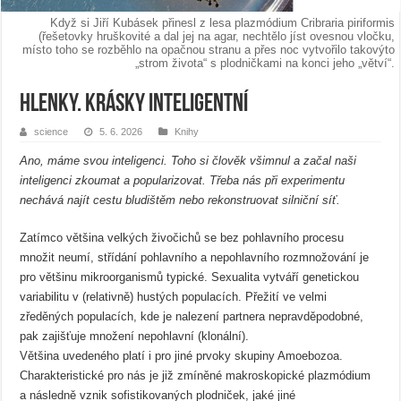
Když si Jiří Kubásek přinesl z lesa plazmódium Cribraria piriformis
(řešetovky hruškovité a dal jej na agar, nechtělo jíst ovesnou vločku,
místo toho se rozběhlo na opačnou stranu a přes noc vytvořilo takovýto
„strom života“ s plodničkami na konci jeho „větví“.
Hlenky. Krásky inteligentní
science
5. 6. 2026
Knihy
Ano, máme svou inteligenci. Toho si člověk všimnul a začal naši
inteligenci zkoumat a popularizovat. Třeba nás při experimentu
nechává najít cestu bludištěm nebo rekonstruovat silniční síť.
Zatímco většina velkých živočichů se bez pohlavního procesu
množit neumí, střídání pohlavního a nepohlavního rozmnožování je
pro většinu mikroorganismů typické. Sexualita vytváří genetickou
variabilitu v (relativně) hustých populacích. Přežití ve velmi
zředěných populacích, kde je nalezení partnera nepravděpodobné,
pak zajišťuje množení nepohlavní (klonální).
Většina uvedeného platí i pro jiné prvoky skupiny Amoebozoa.
Charakteristické pro nás je již zmíněné makroskopické plazmódium
a následně vznik sofistikovaných plodniček, jaké jiné