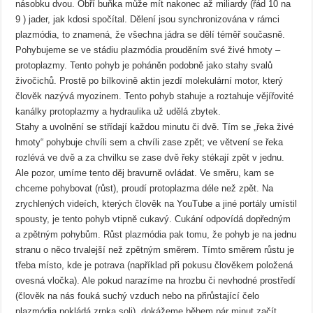
násobku dvou. Obří buňka může mít nakonec až miliardy (řád 10 na
9 ) jader, jak kdosi spočítal. Dělení jsou synchronizována v rámci
plazmódia, to znamená, že všechna jádra se dělí téměř současně.
Pohybujeme se ve stádiu plazmódia prouděním své živé hmoty –
protoplazmy. Tento pohyb je poháněn podobně jako stahy svalů
živočichů. Prostě po bílkovině aktin jezdí molekulární motor, který
člověk nazývá myozinem. Tento pohyb stahuje a roztahuje vějířovité
kanálky protoplazmy a hydraulika už udělá zbytek.
Stahy a uvolnění se střídají každou minutu či dvě. Tím se „řeka živé
hmoty“ pohybuje chvíli sem a chvíli zase zpět; ve větvení se řeka
rozlévá ve dvě a za chvilku se zase dvě řeky stékají zpět v jednu.
Ale pozor, umíme tento děj bravurně ovládat. Ve směru, kam se
chceme pohybovat (růst), proudí protoplazma déle než zpět. Na
zrychlených videích, kterých člověk na YouTube a jiné portály umístil
spousty, je tento pohyb vtipně cukavý. Cukání odpovídá dopředným
a zpětným pohybům. Růst plazmódia pak tomu, že pohyb je na jednu
stranu o něco trvalejší než zpětným směrem. Tímto směrem růstu je
třeba místo, kde je potrava (například při pokusu člověkem položená
ovesná vločka). Ale pokud narazíme na hrozbu či nevhodné prostředí
(člověk na nás fouká suchý vzduch nebo na přirůstající čelo
plazmódia pokládá zrnka soli), dokážeme během pár minut začít