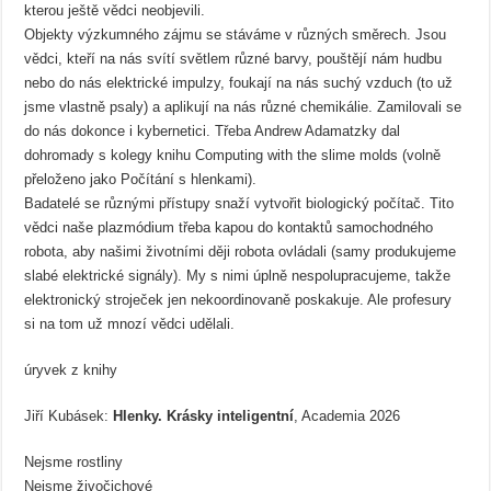
kterou ještě vědci neobjevili.
Objekty výzkumného zájmu se stáváme v různých směrech. Jsou
vědci, kteří na nás svítí světlem různé barvy, pouštějí nám hudbu
nebo do nás elektrické impulzy, foukají na nás suchý vzduch (to už
jsme vlastně psaly) a aplikují na nás různé chemikálie. Zamilovali se
do nás dokonce i kybernetici. Třeba Andrew Adamatzky dal
dohromady s kolegy knihu Computing with the slime molds (volně
přeloženo jako Počítání s hlenkami).
Badatelé se různými přístupy snaží vytvořit biologický počítač. Tito
vědci naše plazmódium třeba kapou do kontaktů samochodného
robota, aby našimi životními ději robota ovládali (samy produkujeme
slabé elektrické signály). My s nimi úplně nespolupracujeme, takže
elektronický stroječek jen nekoordinovaně poskakuje. Ale profesury
si na tom už mnozí vědci udělali.
úryvek z knihy
Jiří Kubásek:
Hlenky. Krásky inteligentní
, Academia 2026
Nejsme rostliny
Nejsme živočichové