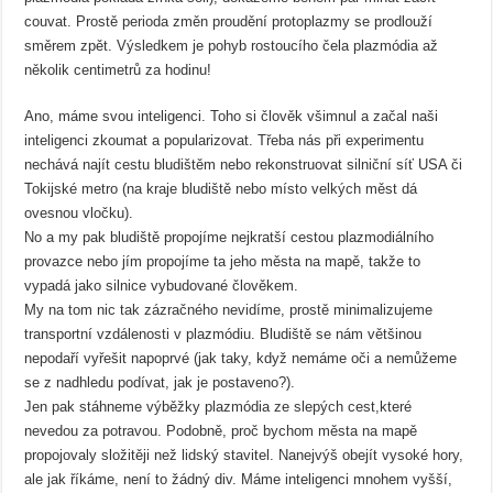
couvat. Prostě perioda změn proudění protoplazmy se prodlouží
směrem zpět. Výsledkem je pohyb rostoucího čela plazmódia až
několik centimetrů za hodinu!
Ano, máme svou inteligenci. Toho si člověk všimnul a začal naši
inteligenci zkoumat a popularizovat. Třeba nás při experimentu
nechává najít cestu bludištěm nebo rekonstruovat silniční síť USA či
Tokijské metro (na kraje bludiště nebo místo velkých měst dá
ovesnou vločku).
No a my pak bludiště propojíme nejkratší cestou plazmodiálního
provazce nebo jím propojíme ta jeho města na mapě, takže to
vypadá jako silnice vybudované člověkem.
My na tom nic tak zázračného nevidíme, prostě minimalizujeme
transportní vzdálenosti v plazmódiu. Bludiště se nám většinou
nepodaří vyřešit napoprvé (jak taky, když nemáme oči a nemůžeme
se z nadhledu podívat, jak je postaveno?).
Jen pak stáhneme výběžky plazmódia ze slepých cest,které
nevedou za potravou. Podobně, proč bychom města na mapě
propojovaly složitěji než lidský stavitel. Nanejvýš obejít vysoké hory,
ale jak říkáme, není to žádný div. Máme inteligenci mnohem vyšší,