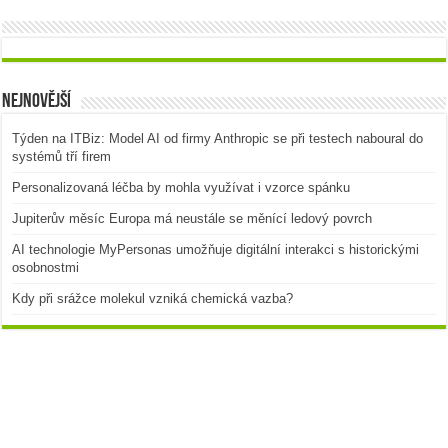
Nejnovější
Týden na ITBiz: Model AI od firmy Anthropic se při testech naboural do
systémů tří firem
Personalizovaná léčba by mohla využívat i vzorce spánku
Jupiterův měsíc Europa má neustále se měnící ledový povrch
AI technologie MyPersonas umožňuje digitální interakci s historickými
osobnostmi
Kdy při srážce molekul vzniká chemická vazba?