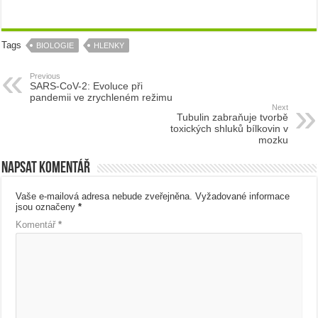
Tags
BIOLOGIE
HLENKY
Previous
SARS-CoV-2: Evoluce při
pandemii ve zrychleném režimu
Next
Tubulin zabraňuje tvorbě
toxických shluků bílkovin v
mozku
Napsat komentář
Vaše e-mailová adresa nebude zveřejněna.
Vyžadované informace
jsou označeny
*
Komentář
*