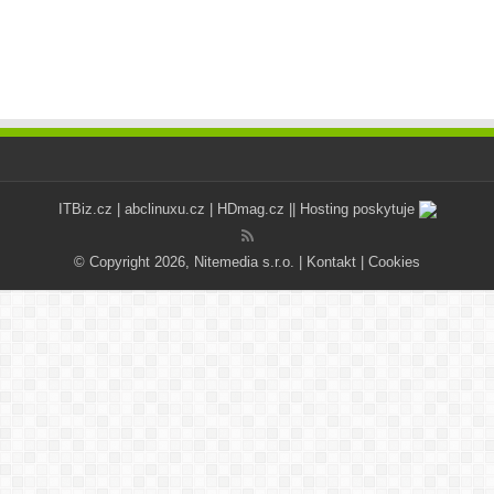
ITBiz.cz
|
abclinuxu.cz
|
HDmag.cz
|| Hosting poskytuje
© Copyright 2026, Nitemedia s.r.o. |
Kontakt
|
Cookies