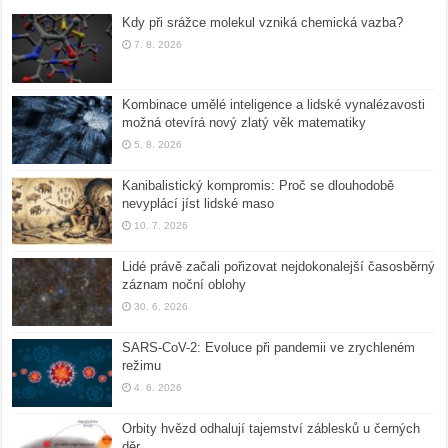
Kdy při srážce molekul vzniká chemická vazba?
7. 8. 2026
Kombinace umělé inteligence a lidské vynalézavosti
možná otevírá nový zlatý věk matematiky
5. 8. 2026
Kanibalistický kompromis: Proč se dlouhodobě
nevyplácí jíst lidské maso
10. 7. 2026
Lidé právě začali pořizovat nejdokonalejší časosběrný
záznam noční oblohy
30. 6. 2026
SARS-CoV-2: Evoluce při pandemii ve zrychleném
režimu
4. 6. 2026
Orbity hvězd odhalují tajemství záblesků u černých
děr