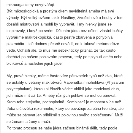
mikroorganismy nevytvářejí.
Být mikroskopická a prostým okem neviditelná améba má své
výhody. Být velký ovšem také. Rostliny, živočichové a houby v tom
dosáhli mistrovství a mohli by vyprávět. I my hlenky jsme se
inspirovaly, i když po svém. Dělením jádra bez dělení vlastní buňky
vytváříme makroskopická, často pestře zbarvená a pohyblivá
plazmódia. Lidé dodnes přesně nevědí, co k takové metamorfóze
vede. Odhalili ale, to musíme sebekriticky přiznat, že tak často
dochází po našem pohlavním procesu, tedy po splynutí améb nebo
bičíkovců a následně jejich jader.
My, pravé hlenky, máme často více párovacích typů než dva, které
se ustálily u většiny makrotvorů. Vápenatka mnohohlavá (Physarum
polycephalum), kterou si člověk-vědec oblíbil jako modelový druh,
jich může mít až 15. Améby různých pohlaví se mohou párovat.
Krom toho stejného, pochopitelně. Kombinací je mnohem více než
třeba u člověka rozumného, který se považuje za pána tvorstva, ale
může se párovat jen přibližně s polovinou svého společenství. Muži
se ženami a ženy s muži.
Po tomto procesu se naše jádra začnou binárně dělit, tedy podle