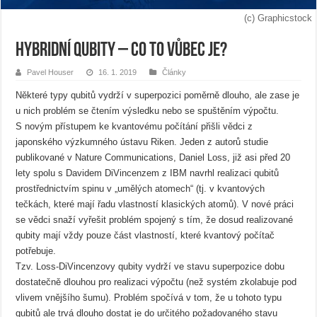
(c) Graphicstock
Hybridní qubity – co to vůbec je?
Pavel Houser
16. 1. 2019
Články
Některé typy qubitů vydrží v superpozici poměrně dlouho, ale zase je
u nich problém se čtením výsledku nebo se spuštěním výpočtu.
S novým přístupem ke kvantovému počítání přišli vědci z
japonského výzkumného ústavu Riken. Jeden z autorů studie
publikované v Nature Communications, Daniel Loss, již asi před 20
lety spolu s Davidem DiVincenzem z IBM navrhl realizaci qubitů
prostřednictvím spinu v „umělých atomech“ (tj. v kvantových
tečkách, které mají řadu vlastností klasických atomů). V nové práci
se vědci snaží vyřešit problém spojený s tím, že dosud realizované
qubity mají vždy pouze část vlastností, které kvantový počítač
potřebuje.
Tzv. Loss-DiVincenzovy qubity vydrží ve stavu superpozice dobu
dostatečně dlouhou pro realizaci výpočtu (než systém zkolabuje pod
vlivem vnějšího šumu). Problém spočívá v tom, že u tohoto typu
qubitů ale trvá dlouho dostat je do určitého požadovaného stavu