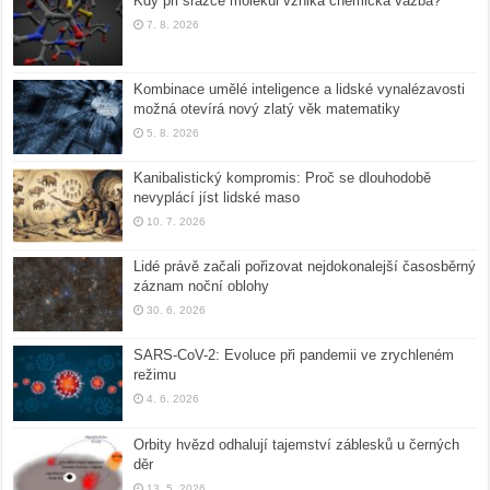
Kdy při srážce molekul vzniká chemická vazba?
7. 8. 2026
Kombinace umělé inteligence a lidské vynalézavosti
možná otevírá nový zlatý věk matematiky
5. 8. 2026
Kanibalistický kompromis: Proč se dlouhodobě
nevyplácí jíst lidské maso
10. 7. 2026
Lidé právě začali pořizovat nejdokonalejší časosběrný
záznam noční oblohy
30. 6. 2026
SARS-CoV-2: Evoluce při pandemii ve zrychleném
režimu
4. 6. 2026
Orbity hvězd odhalují tajemství záblesků u černých
děr
13. 5. 2026