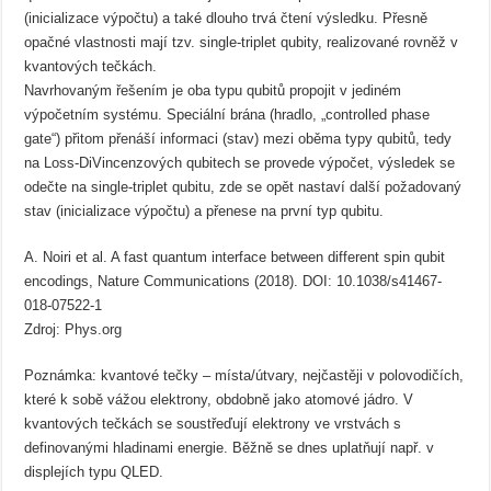
(inicializace výpočtu) a také dlouho trvá čtení výsledku. Přesně
opačné vlastnosti mají tzv. single-triplet qubity, realizované rovněž v
kvantových tečkách.
Navrhovaným řešením je oba typu qubitů propojit v jediném
výpočetním systému. Speciální brána (hradlo, „controlled phase
gate“) přitom přenáší informaci (stav) mezi oběma typy qubitů, tedy
na Loss-DiVincenzových qubitech se provede výpočet, výsledek se
odečte na single-triplet qubitu, zde se opět nastaví další požadovaný
stav (inicializace výpočtu) a přenese na první typ qubitu.
A. Noiri et al. A fast quantum interface between different spin qubit
encodings, Nature Communications (2018). DOI: 10.1038/s41467-
018-07522-1
Zdroj: Phys.org
Poznámka: kvantové tečky – místa/útvary, nejčastěji v polovodičích,
které k sobě vážou elektrony, obdobně jako atomové jádro. V
kvantových tečkách se soustřeďují elektrony ve vrstvách s
definovanými hladinami energie. Běžně se dnes uplatňují např. v
displejích typu QLED.