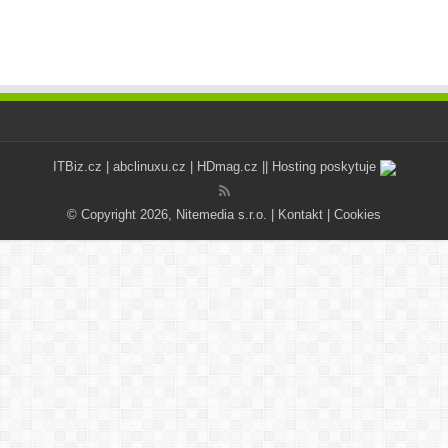
ITBiz.cz
|
abclinuxu.cz
|
HDmag.cz
|| Hosting poskytuje
© Copyright 2026, Nitemedia s.r.o. |
Kontakt
|
Cookies