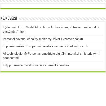
Nejnovější
Týden na ITBiz: Model AI od firmy Anthropic se při testech naboural do
systémů tří firem
Personalizovaná léčba by mohla využívat i vzorce spánku
Jupiterův měsíc Europa má neustále se měnící ledový povrch
AI technologie MyPersonas umožňuje digitální interakci s historickými
osobnostmi
Kdy při srážce molekul vzniká chemická vazba?