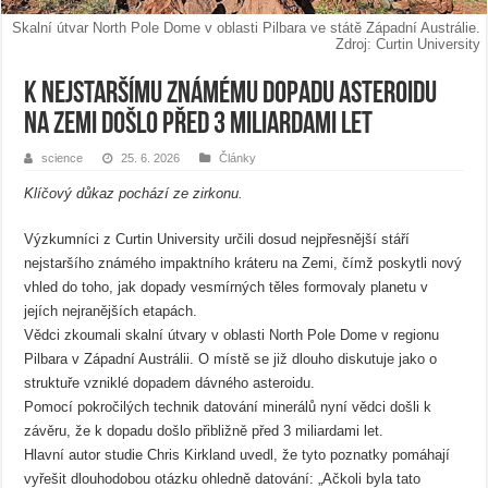
Skalní útvar North Pole Dome v oblasti Pilbara ve státě Západní Austrálie.
Zdroj: Curtin University
K nejstaršímu známému dopadu asteroidu
na Zemi došlo před 3 miliardami let
science
25. 6. 2026
Články
Klíčový důkaz pochází ze zirkonu.
Výzkumníci z Curtin University určili dosud nejpřesnější stáří
nejstaršího známého impaktního kráteru na Zemi, čímž poskytli nový
vhled do toho, jak dopady vesmírných těles formovaly planetu v
jejích nejranějších etapách.
Vědci zkoumali skalní útvary v oblasti North Pole Dome v regionu
Pilbara v Západní Austrálii. O místě se již dlouho diskutuje jako o
struktuře vzniklé dopadem dávného asteroidu.
Pomocí pokročilých technik datování minerálů nyní vědci došli k
závěru, že k dopadu došlo přibližně před 3 miliardami let.
Hlavní autor studie Chris Kirkland uvedl, že tyto poznatky pomáhají
vyřešit dlouhodobou otázku ohledně datování: „Ačkoli byla tato