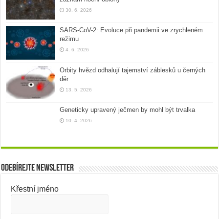
30. 6. 2026
SARS-CoV-2: Evoluce při pandemii ve zrychleném
režimu
4. 6. 2026
Orbity hvězd odhalují tajemství záblesků u černých
děr
13. 5. 2026
Geneticky upravený ječmen by mohl být trvalka
10. 4. 2026
Odebírejte newsletter
Křestní jméno