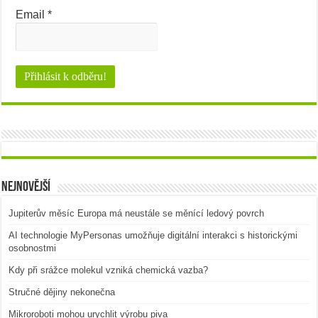
Email
*
Nejnovější
Jupiterův měsíc Europa má neustále se měnící ledový povrch
AI technologie MyPersonas umožňuje digitální interakci s historickými
osobnostmi
Kdy při srážce molekul vzniká chemická vazba?
Stručné dějiny nekonečna
Mikroroboti mohou urychlit výrobu piva