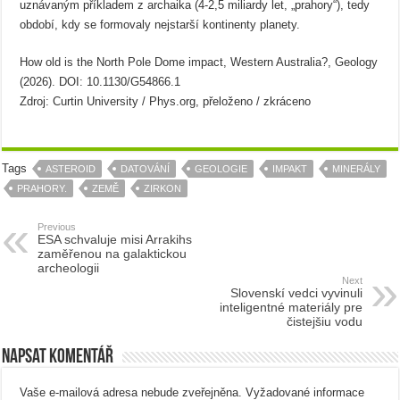
uznávaným příkladem z archaika (4-2,5 miliardy let, „prahory“), tedy
období, kdy se formovaly nejstarší kontinenty planety.
How old is the North Pole Dome impact, Western Australia?, Geology
(2026). DOI: 10.1130/G54866.1
Zdroj: Curtin University / Phys.org, přeloženo / zkráceno
Tags
ASTEROID
DATOVÁNÍ
GEOLOGIE
IMPAKT
MINERÁLY
PRAHORY.
ZEMĚ
ZIRKON
Previous
ESA schvaluje misi Arrakihs
zaměřenou na galaktickou
archeologii
Next
Slovenskí vedci vyvinuli
inteligentné materiály pre
čistejšiu vodu
Napsat komentář
Vaše e-mailová adresa nebude zveřejněna.
Vyžadované informace