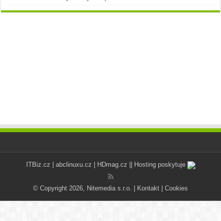
ITBiz.cz
|
abclinuxu.cz
|
HDmag.cz
|| Hosting poskytuje
© Copyright 2026, Nitemedia s.r.o. |
Kontakt
|
Cookies