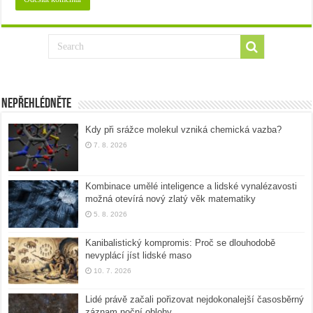
Nepřehlédněte
Kdy při srážce molekul vzniká chemická vazba?
7. 8. 2026
Kombinace umělé inteligence a lidské vynalézavosti
možná otevírá nový zlatý věk matematiky
5. 8. 2026
Kanibalistický kompromis: Proč se dlouhodobě
nevyplácí jíst lidské maso
10. 7. 2026
Lidé právě začali pořizovat nejdokonalejší časosběrný
záznam noční oblohy