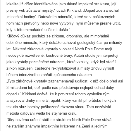
lokalita již dříve identifikována jako dávná impaktní struktura, její
přesný věk zůstával nejistý,“ uvádí Kirkland. „Dopad zde zanechal
‚minerální hodiny‘. Datováním minerálů, které se v poškozených
horninách přetvořily nebo nově vytvořily, nyní můžeme přesně určit,
kdy k této mimořádné události došlo.“
Klíčový důkaz pochází ze zirkonu, drobného, ale mimořádně
odolného minerálu, který dokáže uchovat geologický čas po miliardy
let. Některé zirkonové krystaly v oblasti North Pole Dome mají
neobvyklé rozvětvené, kostrovité tvary. Autoři studie je interpretují
jako krystaly pozměněné nárazem, které vznikly, když byl starší
zirkon rozrušen, částečně rekrystalizoval a místy znovu vyrostl
během intenzivního zahřátí způsobeného nárazem.
„Tyto zirkónové krystaly zaznamenávají událost, k níž došlo před asi
3 miliardami let, což podle nás představuje nejlepší odhad doby
dopadu.“ Kirkland doává, že k potvrzení tohoto výsledku tým
analyzoval druhý minerál, apatit, který vznikl při průtoku horkých
tekutin skrz horniny poškozené rázovou vlnou. Tato nezávislá
metoda datování vedla ke stejnému číslu.
Díky novému určení stáří se struktura North Pole Dome stává
nejstarším známým impaktním kráterem na Zemi a jediným