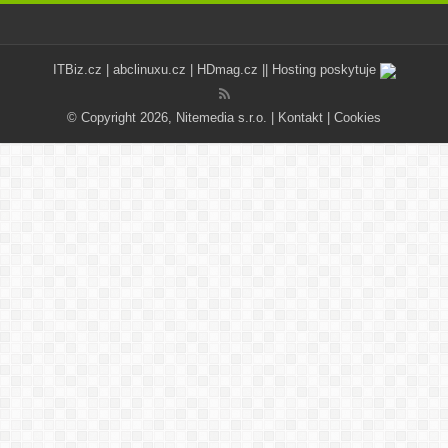
ITBiz.cz
|
abclinuxu.cz
|
HDmag.cz
|| Hosting poskytuje
© Copyright 2026, Nitemedia s.r.o. |
Kontakt
|
Cookies