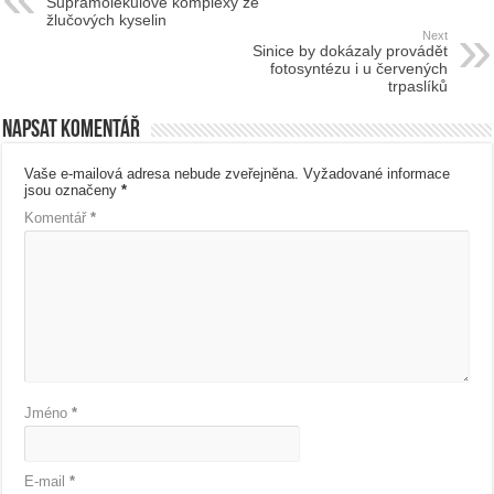
Supramolekulové komplexy ze
žlučových kyselin
Next
Sinice by dokázaly provádět
fotosyntézu i u červených
trpaslíků
Napsat komentář
Vaše e-mailová adresa nebude zveřejněna.
Vyžadované informace
jsou označeny
*
Komentář
*
Jméno
*
E-mail
*