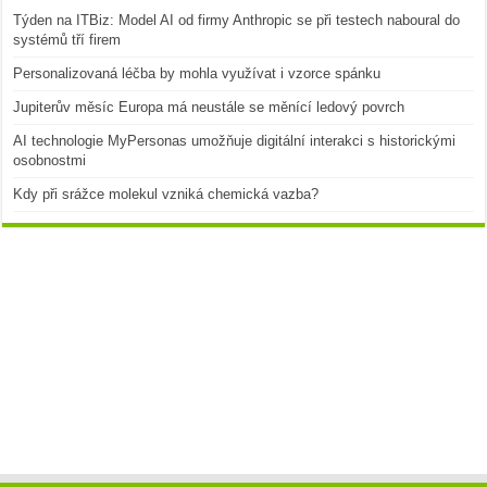
Týden na ITBiz: Model AI od firmy Anthropic se při testech naboural do
systémů tří firem
Personalizovaná léčba by mohla využívat i vzorce spánku
Jupiterův měsíc Europa má neustále se měnící ledový povrch
AI technologie MyPersonas umožňuje digitální interakci s historickými
osobnostmi
Kdy při srážce molekul vzniká chemická vazba?