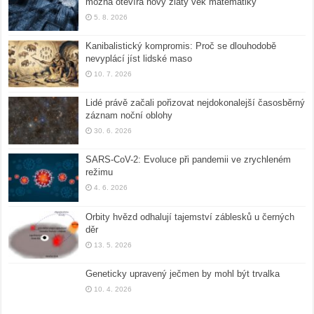
možná otevírá nový zlatý věk matematiky
5. 8. 2026
Kanibalistický kompromis: Proč se dlouhodobě
nevyplácí jíst lidské maso
10. 7. 2026
Lidé právě začali pořizovat nejdokonalejší časosběrný
záznam noční oblohy
30. 6. 2026
SARS-CoV-2: Evoluce při pandemii ve zrychleném
režimu
4. 6. 2026
Orbity hvězd odhalují tajemství záblesků u černých
děr
13. 5. 2026
Geneticky upravený ječmen by mohl být trvalka
10. 4. 2026