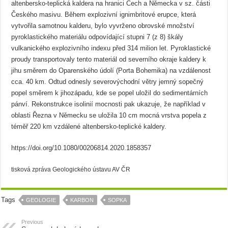
altenbersko-teplická kaldera na hranici Čech a Německa v sz. části
Českého masivu. Během explozivní ignimbritové erupce, která
vytvořila samotnou kalderu, bylo vyvrženo obrovské množství
pyroklastického materiálu odpovídající stupni 7 (z 8) škály
vulkanického explozivního indexu před 314 milion let. Pyroklastické
proudy transportovaly tento materiál od severního okraje kaldery k
jihu směrem do Oparenského údolí (Porta Bohemika) na vzdálenost
cca. 40 km. Odtud odnesly severovýchodní větry jemný sopečný
popel směrem k jihozápadu, kde se popel uložil do sedimentárních
pánví. Rekonstrukce isolinií mocnosti pak ukazuje, že například v
oblasti Řezna v Německu se uložila 10 cm mocná vrstva popela z
téměř 220 km vzdálené altenbersko-teplické kaldery.
https://doi.org/10.1080/00206814.2020.1858357
tisková zpráva Geologického ústavu AV ČR
Tags
GEOLOGIE
KARBON
SOPKA
Previous