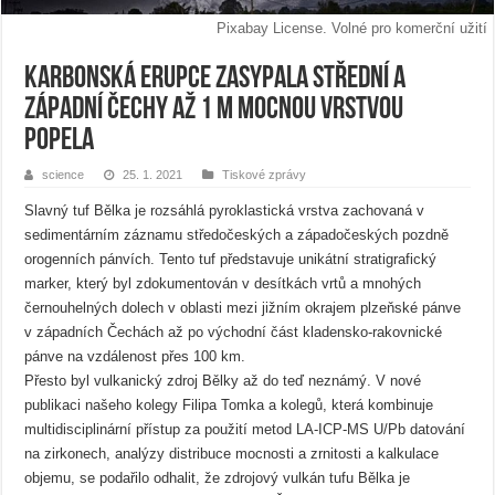
Pixabay License. Volné pro komerční užití
Karbonská erupce zasypala střední a
západní Čechy až 1 m mocnou vrstvou
popela
science
25. 1. 2021
Tiskové zprávy
Slavný tuf Bělka je rozsáhlá pyroklastická vrstva zachovaná v
sedimentárním záznamu středočeských a západočeských pozdně
orogenních pánvích. Tento tuf představuje unikátní stratigrafický
marker, který byl zdokumentován v desítkách vrtů a mnohých
černouhelných dolech v oblasti mezi jižním okrajem plzeňské pánve
v západních Čechách až po východní část kladensko-rakovnické
pánve na vzdálenost přes 100 km.
Přesto byl vulkanický zdroj Bělky až do teď neznámý. V nové
publikaci našeho kolegy Filipa Tomka a kolegů, která kombinuje
multidisciplinární přístup za použití metod LA-ICP-MS U/Pb datování
na zirkonech, analýzy distribuce mocnosti a zrnitosti a kalkulace
objemu, se podařilo odhalit, že zdrojový vulkán tufu Bělka je