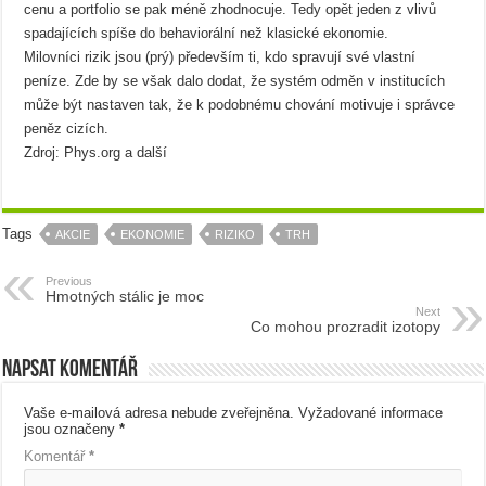
cenu a portfolio se pak méně zhodnocuje. Tedy opět jeden z vlivů
spadajících spíše do behaviorální než klasické ekonomie.
Milovníci rizik jsou (prý) především ti, kdo spravují své vlastní
peníze. Zde by se však dalo dodat, že systém odměn v institucích
může být nastaven tak, že k podobnému chování motivuje i správce
peněz cizích.
Zdroj: Phys.org a další
Tags
AKCIE
EKONOMIE
RIZIKO
TRH
Previous
Hmotných stálic je moc
Next
Co mohou prozradit izotopy
Napsat komentář
Vaše e-mailová adresa nebude zveřejněna.
Vyžadované informace
jsou označeny
*
Komentář
*