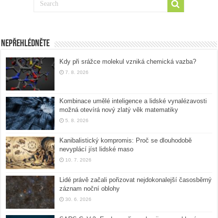
Nepřehlédněte
Kdy při srážce molekul vzniká chemická vazba?
7. 8. 2026
Kombinace umělé inteligence a lidské vynalézavosti
možná otevírá nový zlatý věk matematiky
5. 8. 2026
Kanibalistický kompromis: Proč se dlouhodobě
nevyplácí jíst lidské maso
10. 7. 2026
Lidé právě začali pořizovat nejdokonalejší časosběrný
záznam noční oblohy
30. 6. 2026