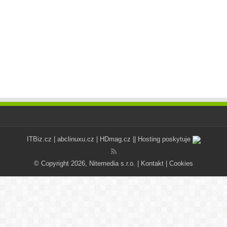
ITBiz.cz
|
abclinuxu.cz
|
HDmag.cz
|| Hosting poskytuje
© Copyright 2026, Nitemedia s.r.o. |
Kontakt
|
Cookies