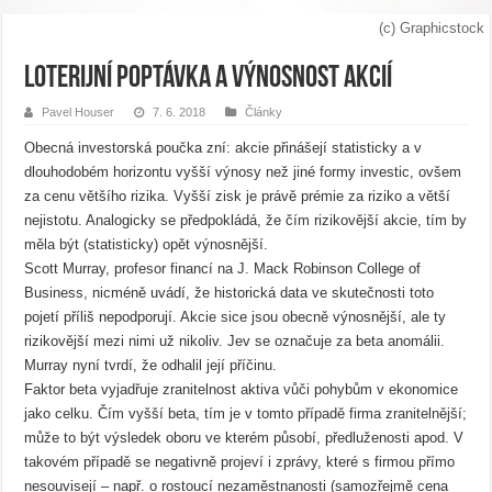
(c) Graphicstock
Loterijní poptávka a výnosnost akcií
Pavel Houser
7. 6. 2018
Články
Obecná investorská poučka zní: akcie přinášejí statisticky a v
dlouhodobém horizontu vyšší výnosy než jiné formy investic, ovšem
za cenu většího rizika. Vyšší zisk je právě prémie za riziko a větší
nejistotu. Analogicky se předpokládá, že čím rizikovější akcie, tím by
měla být (statisticky) opět výnosnější.
Scott Murray, profesor financí na J. Mack Robinson College of
Business, nicméně uvádí, že historická data ve skutečnosti toto
pojetí příliš nepodporují. Akcie sice jsou obecně výnosnější, ale ty
rizikovější mezi nimi už nikoliv. Jev se označuje za beta anomálii.
Murray nyní tvrdí, že odhalil její příčinu.
Faktor beta vyjadřuje zranitelnost aktiva vůči pohybům v ekonomice
jako celku. Čím vyšší beta, tím je v tomto případě firma zranitelnější;
může to být výsledek oboru ve kterém působí, předluženosti apod. V
takovém případě se negativně projeví i zprávy, které s firmou přímo
nesouvisejí – např. o rostoucí nezaměstnanosti (samozřejmě cena