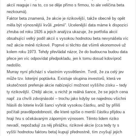
akcií reaguje i na to, co se děje přímo s firmou, to ale veličina beta
nezkoumá).
Faktor beta znamená, že akcie je rizikovější, takže obecně by opět
měla být výnosnější kvůli „prémii“. Ucelenější data máme k dispozici
zhruba od roku 1926 a jejich analýza ukazuje, že portfolia akcií
obsahující velký podíl akcií s vysokou hodnotou beta nevynášela víc
než akcie méně rizikové. Poprvé si těchto dat všimli ekonomové už
kolem roku 1973. Tehdy převládal názor, že do budoucna budou data
přece jen víc odpovídat předpokladu, jen k tomu dosud kdovíproč
nedošlo.
Murray nyní přichází s vlastním vysvětlením. Tvrdí, že za celý jev
může tzv. loterijní poptávka. Existuje skupina investorů, která ve
skutečnosti preferuje akcie nabízející možnost vyššího zisku – tedy
ty rizikovější. Chtějí akcie, u nichž je reálná šance, že se jejich cena
např. za chvíli zdvojnásobí – trochu jako kdyby se najednou všichni
hlásili do loterie kvůli šanci vyhrát vysokou částku, aniž by příliš
počítali pravděpodobnosti, dle které spíše o menší částku přijdou a
hrají hru s očekávaným záporným výnosem. Těmto lidem riziko
nevadí, nepožadují za něj přirážku, rizikové akcie (cca tedy ty s
vyšší hodnotou faktoru beta) kupují přednostně, tím zvyšují jejich