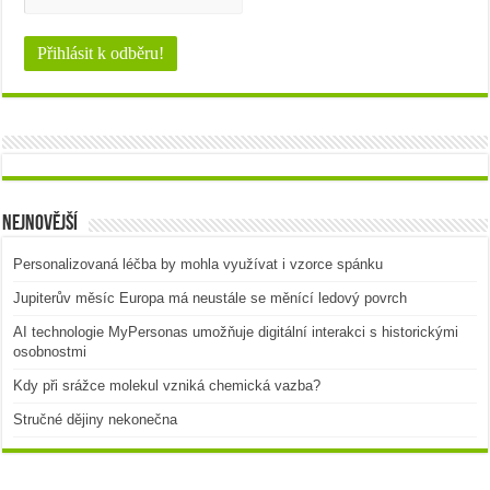
Nejnovější
Personalizovaná léčba by mohla využívat i vzorce spánku
Jupiterův měsíc Europa má neustále se měnící ledový povrch
AI technologie MyPersonas umožňuje digitální interakci s historickými
osobnostmi
Kdy při srážce molekul vzniká chemická vazba?
Stručné dějiny nekonečna