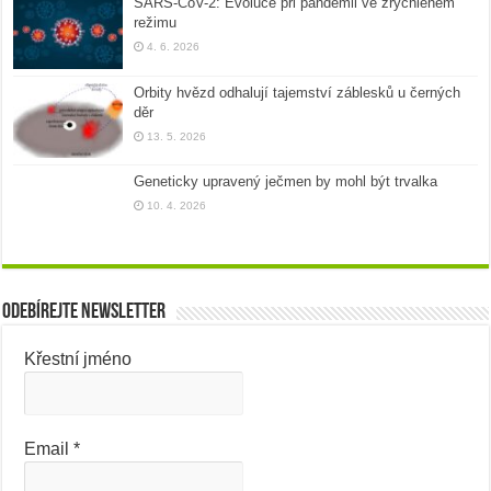
SARS-CoV-2: Evoluce při pandemii ve zrychleném
režimu
4. 6. 2026
Orbity hvězd odhalují tajemství záblesků u černých
děr
13. 5. 2026
Geneticky upravený ječmen by mohl být trvalka
10. 4. 2026
Odebírejte newsletter
Křestní jméno
Email
*