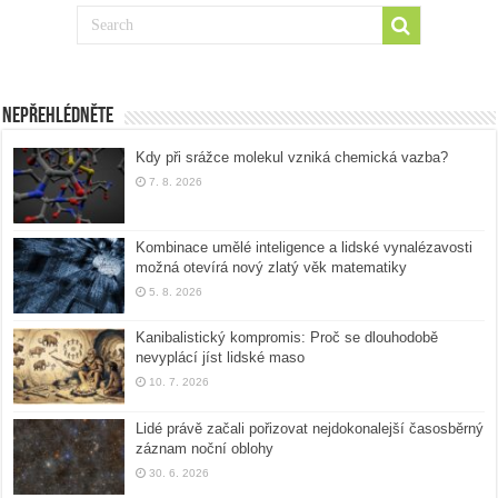
Nepřehlédněte
Kdy při srážce molekul vzniká chemická vazba?
7. 8. 2026
Kombinace umělé inteligence a lidské vynalézavosti
možná otevírá nový zlatý věk matematiky
5. 8. 2026
Kanibalistický kompromis: Proč se dlouhodobě
nevyplácí jíst lidské maso
10. 7. 2026
Lidé právě začali pořizovat nejdokonalejší časosběrný
záznam noční oblohy
30. 6. 2026