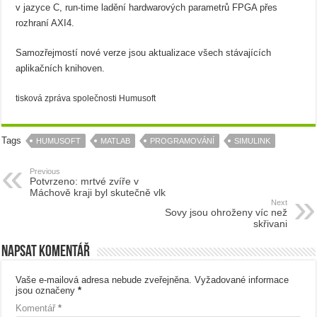
v jazyce C, run-time ladění hardwarových parametrů FPGA přes
rozhraní AXI4.
Samozřejmostí nové verze jsou aktualizace všech stávajících
aplikačních knihoven.
tisková zpráva společnosti Humusoft
Tags
HUMUSOFT
MATLAB
PROGRAMOVÁNÍ
SIMULINK
Previous
Potvrzeno: mrtvé zvíře v
Máchově kraji byl skutečně vlk
Next
Sovy jsou ohroženy víc než
skřivani
Napsat komentář
Vaše e-mailová adresa nebude zveřejněna.
Vyžadované informace
jsou označeny
*
Komentář
*