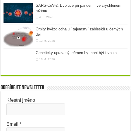
SARS-CoV-2: Evoluce při pandemii ve zrychleném
režimu
4. 6. 2026
Orbity hvězd odhalují tajemství záblesků u černých
děr
13. 5. 2026
Geneticky upravený ječmen by mohl být trvalka
10. 4. 2026
Odebírejte newsletter
Křestní jméno
Email
*