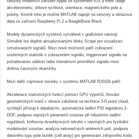
senzory mobilních zařízení Apple se systémem iOS a měřit údaje
akcelerometru, úhlové rychlosti, orientace, magnetického pole a
polohy. Kromě toho je možné MATLAB napojit na senzory a obrazová
data ze zařízení Raspberry Pi 2 a BeagleBone Black.
Modely dynamických systémů vytvářené v grafickém nástroji
Simulink lze doplnit aktualizovanými bloky Scope pro vizualizaci
simulovaných signálů. Mezi nové možnosti patří zobrazení
souhrnných statistik o zobrazeném signálu, triggerovaní signálu na
požadovanou událost nebo interaktivní proměření signálu mezi
dvěma časovými okamžiky.
Mezi další zajímavé novinky v systému MATLAB R2015b patří:
Akcelerace statistických funkcí pomocí GPU výpočtů, fitování
geometrických tvarů v obraze založené na technice 3-D point cloud,
rychlejší přístup k databázím, automatické ladění PID regulátoru 2-
DOF, podpora nejistých parametrů soustav při robustním ladění
regulátorů, knihovna dvoufázových tekutin v nástrojích pro fyzikální
modelování soustav, analýza nekonečných anténních polí, podpora
datového typu pole buněk (cell array) pro generování zdrojového kódu