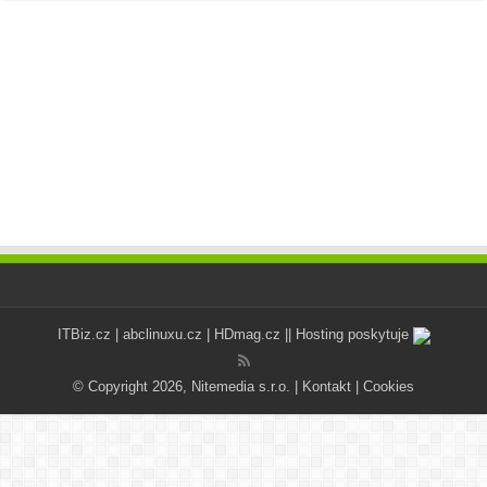
ITBiz.cz
|
abclinuxu.cz
|
HDmag.cz
|| Hosting poskytuje
© Copyright 2026, Nitemedia s.r.o. |
Kontakt
|
Cookies