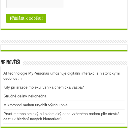
Nejnovější
AI technologie MyPersonas umožňuje digitální interakci s historickými
osobnostmi
Kdy při srážce molekul vzniká chemická vazba?
Stručné dějiny nekonečna
Mikroroboti mohou urychlit výrobu piva
První metabolomický a lipidomický atlas vzácného nádoru plic otevírá
cestu k hledání nových biomarkerů