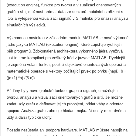
(execution engine), funkce pro tvorbu a vizualizaci orientovaných
grafů a sítí, možnost snímat data ze senzorů mobilních zařízení s
iOS a vylepšenou vizualizaci signálů v Simulinku pro snazší analýzu
simulačních výsledků.
Významnou novinkou v základním modulu MATLAB je nové výkonné
jádro jazyka MATLAB (execution engine), které zajišťuje rychlejší
běh programů. Zdokonalená architektura výkonného jádra využívá
just-in-time kompilaci pro veškerý kód v jazyce MATLAB. Rychlejší
je zejména volání funkcí, použití objektově orientovaných operací a
matematické operace s vektory počítající prvek po prvku (např.: b =
((a+1).*a)./(5-a))
Přidány byly nové grafické funkce, graph a digraph, umožňující
tvorbu, analýzu a vizualizaci orientovaných grafů a sítí. Je možné
zadat uzly grafu a definovat jejich propojení, přidat váhy a orientaci
spojnic. Analýza grafu zahrnuje hledání nejkratší cesty mezi dvěma
uzly a další typické úlohy.
Pozadu nezůstala ani podpora hardware. MATLAB můžete napojit na