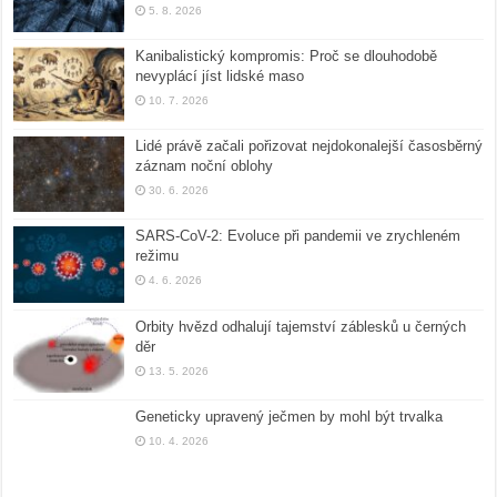
5. 8. 2026
Kanibalistický kompromis: Proč se dlouhodobě
nevyplácí jíst lidské maso
10. 7. 2026
Lidé právě začali pořizovat nejdokonalejší časosběrný
záznam noční oblohy
30. 6. 2026
SARS-CoV-2: Evoluce při pandemii ve zrychleném
režimu
4. 6. 2026
Orbity hvězd odhalují tajemství záblesků u černých
děr
13. 5. 2026
Geneticky upravený ječmen by mohl být trvalka
10. 4. 2026