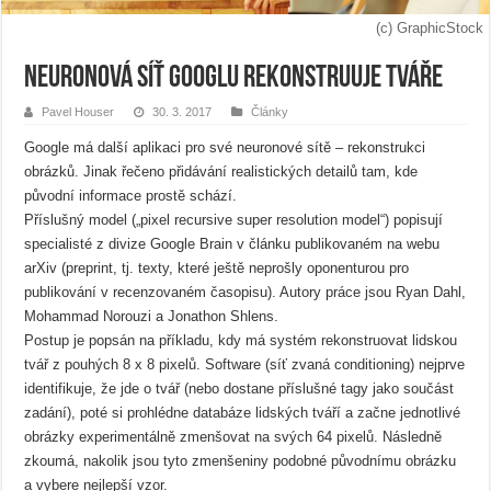
(c) GraphicStock
Neuronová síť Googlu rekonstruuje tváře
Pavel Houser
30. 3. 2017
Články
Google má další aplikaci pro své neuronové sítě – rekonstrukci
obrázků. Jinak řečeno přidávání realistických detailů tam, kde
původní informace prostě schází.
Příslušný model („pixel recursive super resolution model“) popisují
specialisté z divize Google Brain v článku publikovaném na webu
arXiv (preprint, tj. texty, které ještě neprošly oponenturou pro
publikování v recenzovaném časopisu). Autory práce jsou Ryan Dahl,
Mohammad Norouzi a Jonathon Shlens.
Postup je popsán na příkladu, kdy má systém rekonstruovat lidskou
tvář z pouhých 8 x 8 pixelů. Software (síť zvaná conditioning) nejprve
identifikuje, že jde o tvář (nebo dostane příslušné tagy jako součást
zadání), poté si prohlédne databáze lidských tváří a začne jednotlivé
obrázky experimentálně zmenšovat na svých 64 pixelů. Následně
zkoumá, nakolik jsou tyto zmenšeniny podobné původnímu obrázku
a vybere nejlepší vzor.