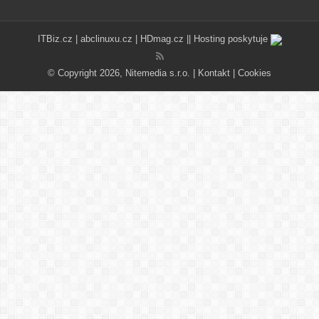
ITBiz.cz
|
abclinuxu.cz
|
HDmag.cz
|| Hosting poskytuje
© Copyright 2026, Nitemedia s.r.o. |
Kontakt
|
Cookies