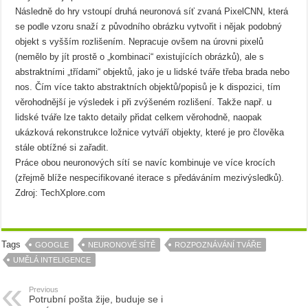
Následně do hry vstoupí druhá neuronová síť zvaná PixelCNN, která
se podle vzoru snaží z původního obrázku vytvořit i nějak podobný
objekt s vyšším rozlišením. Nepracuje ovšem na úrovni pixelů
(nemělo by jít prostě o „kombinaci“ existujících obrázků), ale s
abstraktními „třídami“ objektů, jako je u lidské tváře třeba brada nebo
nos. Čím více takto abstraktních objektů/popisů je k dispozici, tím
věrohodnější je výsledek i při zvýšeném rozlišení. Takže např. u
lidské tváře lze takto detaily přidat celkem věrohodně, naopak
ukázková rekonstrukce ložnice vytváří objekty, které je pro člověka
stále obtížné si zařadit.
Práce obou neuronových sítí se navíc kombinuje ve více krocích
(zřejmě blíže nespecifikované iterace s předáváním mezivýsledků).
Zdroj: TechXplore.com
Tags
GOOGLE
NEURONOVÉ SÍTĚ
ROZPOZNÁVÁNÍ TVÁŘE
UMĚLÁ INTELIGENCE
Previous
Potrubní pošta žije, buduje se i