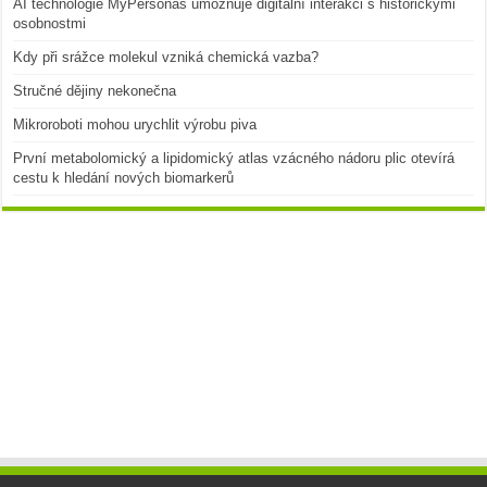
AI technologie MyPersonas umožňuje digitální interakci s historickými
osobnostmi
Kdy při srážce molekul vzniká chemická vazba?
Stručné dějiny nekonečna
Mikroroboti mohou urychlit výrobu piva
První metabolomický a lipidomický atlas vzácného nádoru plic otevírá
cestu k hledání nových biomarkerů