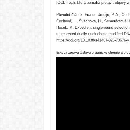
IOCB Tech, která pomáhá přetavit objevy 
Původní článek: Franco-Urquijo, P. A., Ondru
Čechová, L., Šváchová, H., Semerádtová, A.
Hocek, M. Expedient single-round selection 
represented dually nucleobase-modified DNA
https://doi.org/10.1038/s41467-026-73676-y
tisková zpráva Ústavu organické chemie a bi