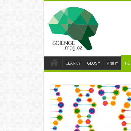
ČLÁNKY
GLOSY
KNIHY
TI