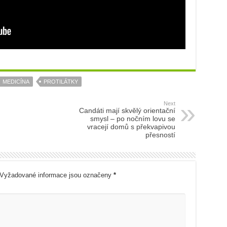
MEDICÍNA
PROTILÁTKY
Next
Candáti mají skvělý orientační
smysl – po nočním lovu se
vracejí domů s překvapivou
přesností
Vyžadované informace jsou označeny
*