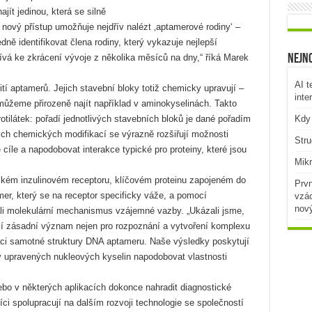
ít jedinou, která se silně
 nový přístup umožňuje nejdřív nalézt ‚aptamerové rodiny‘ –
ně identifikovat člena rodiny, který vykazuje nejlepší
pívá ke zkrácení vývoje z několika měsíců na dny,“ říká Marek
Nejno
AI t
tí aptamerů. Jejich stavební bloky totiž chemicky upravují –
inte
 můžeme přirozeně najít například v aminokyselinách. Takto
tilátek: pořadí jednotlivých stavebních bloků je dané pořadím
Kdy 
ých chemických modifikací se výrazně rozšiřují možnosti
Stru
íle a napodobovat interakce typické pro proteiny, které jsou
Mikr
dském inzulinovém receptoru, klíčovém proteinu zapojeném do
Prvn
amer, který se na receptor specificky váže, a pomocí
vzác
nov
ali molekulární mechanismus vzájemné vazby. „Ukázali jsme,
í zásadní význam nejen pro rozpoznání a vytvoření komplexu
zaci samotné struktury DNA aptameru. Naše výsledky poskytují
y upravených nukleových kyselin napodobovat vlastnosti
bo v některých aplikacích dokonce nahradit diagnostické
ci spolupracují na dalším rozvoji technologie se společností