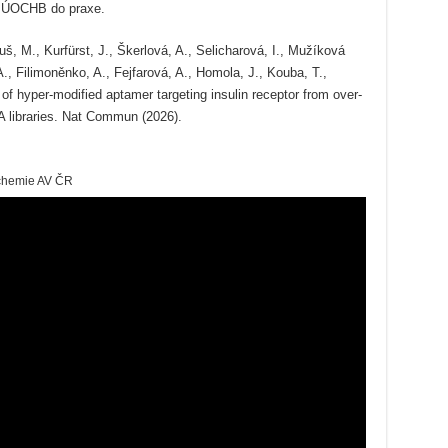
z ÚOCHB do praxe.
š, M., Kurfürst, J., Škerlová, A., Selicharová, I., Mužíková
, Filimoněnko, A., Fejfarová, A., Homola, J., Kouba, T.,
of hyper-modified aptamer targeting insulin receptor from over-
 libraries. Nat Commun (2026).
ochemie AV ČR