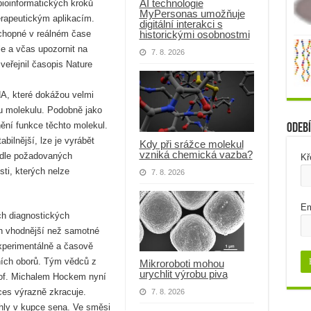
AI technologie
bioinformatických kroků
MyPersonas umožňuje
erapeutickým aplikacím.
digitální interakci s
historickými osobnostmi
schopné v reálném čase
le a včas upozornit na
7. 8. 2026
veřejnil časopis Nature
A, které dokážou velmi
ou molekulu. Podobně jako
vnění funkce těchto molekul.
Odebí
bilnější, lze je vyrábět
Kdy při srážce molekul
vzniká chemická vazba?
odle požadovaných
Kř
ti, kterých nelze
7. 8. 2026
Em
ch diagnostických
h vhodnější než samotné
experimentálně a časově
ních oborů. Tým vědců z
Mikroroboti mohou
urychlit výrobu piva
f. Michalem Hockem nyní
oces výrazně zkracuje.
7. 8. 2026
ehly v kupce sena. Ve směsi