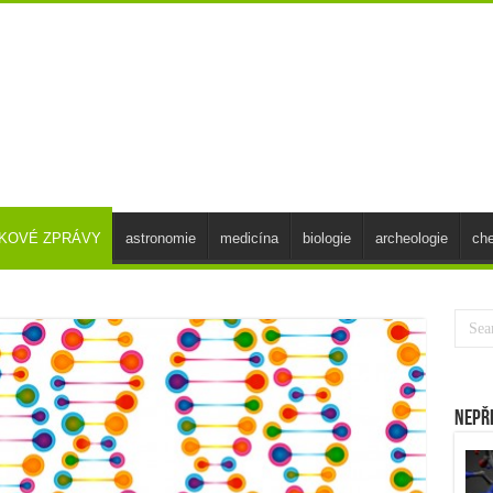
SKOVÉ ZPRÁVY
astronomie
medicína
biologie
archeologie
ch
Nepř