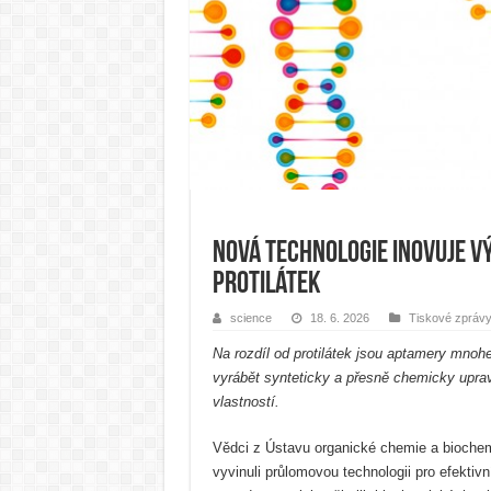
Nová technologie inovuje v
protilátek
science
18. 6. 2026
Tiskové zpráv
Na rozdíl od protilátek jsou aptamery mnohem
vyrábět synteticky a přesně chemicky upr
vlastností.
Vědci z Ústavu organické chemie a bioch
vyvinuli průlomovou technolo­gii pro efekti