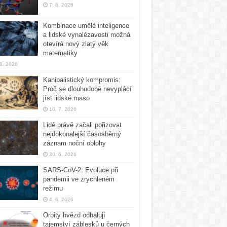
7. 8. 2026
Kombinace umělé inteligence
a lidské vynalézavosti možná
otevírá nový zlatý věk
matematiky
 8. 2026
Kanibalistický kompromis:
Proč se dlouhodobě nevyplácí
jíst lidské maso
10. 7. 2026
Lidé právě začali pořizovat
nejdokonalejší časosběrný
záznam noční oblohy
30. 6. 2026
SARS-CoV-2: Evoluce při
pandemii ve zrychleném
režimu
4. 6. 2026
Orbity hvězd odhalují
tajemství záblesků u černých