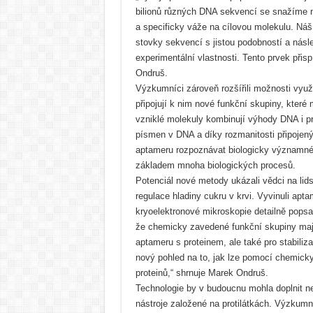
bilionů různých DNA sekvencí se snažíme naj
a specificky váže na cílovou molekulu. Náš
stovky sekvencí s jistou podobností a násled
experimentální vlastnosti. Tento prvek přis
Ondruš.
Výzkumníci zároveň rozšířili možnosti využi
připojují k nim nové funkční skupiny, které
vzniklé molekuly kombinují výhody DNA i pro
písmen v DNA a díky rozmanitosti připojen
aptameru rozpoznávat biologicky významné c
základem mnoha biologických procesů.
Potenciál nové metody ukázali vědci na li
regulace hladiny cukru v krvi. Vyvinuli apt
kryoelektronové mikroskopie detailně pops
že chemicky zavedené funkční skupiny maj
aptameru s proteinem, ale také pro stabili
nový pohled na to, jak lze pomocí chemick
proteinů,“ shrnuje Marek Ondruš.
Technologie by v budoucnu mohla doplnit ne
nástroje založené na protilátkách. Výzkumní