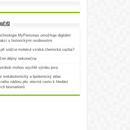
vější
echnologie MyPersonas umožňuje digitální
rakci s historickými osobnostmi
při srážce molekul vzniká chemická vazba?
čné dějiny nekonečna
oroboti mohou urychlit výrobu piva
í metabolomický a lipidomický atlas
ného nádoru plic otevírá cestu k hledání
ých biomarkerů