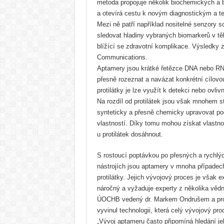
metoda propojuje několik biochemických a 
a otevírá cestu k novým diagnostickým a t
Mezi ně patří například nositelné senzory 
sledovat hladiny vybraných biomarkerů v tě
blížící se zdravotní komplikace. Výsledky z
Communications.
Aptamery jsou krátké řetězce DNA nebo RN
přesně rozeznat a navázat konkrétní cílov
protilátky je lze využít k detekci nebo ovli
Na rozdíl od protilátek jsou však mnohem sta
synteticky a přesně chemicky upravovat p
vlastností. Díky tomu mohou získat vlastnos
u protilátek dosáhnout.
S rostoucí poptávkou po přesných a rychlý
nástrojích jsou aptamery v mnoha případec
protilátky. Jejich vývojový proces je však 
náročný a vyžaduje experty z několika věd
ÚOCHB vedený dr. Markem Ondrušem a pro
vyvinul technologii, která celý vývojový pr
„Vývoj aptameru často připomíná hledání j