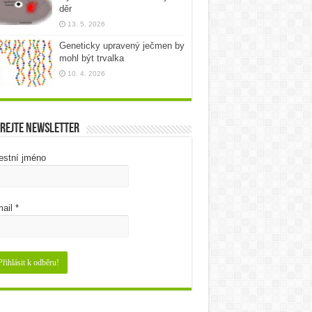
děr
13. 5. 2026
Geneticky upravený ječmen by
mohl být trvalka
10. 4. 2026
rejte newsletter
estní jméno
ail
*