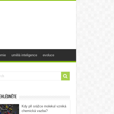
emie
umělá inteligence
evoluce
ehlédněte
Kdy při srážce molekul vzniká
chemická vazba?