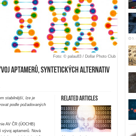
5.
Foto: © palau83 / Dollar Photo Club
ývoj aptamerů, syntetických alternativ
y
Related Articles
 stabilnější, lze je
avovat podle požadovaných
emie AV ČR (ÚOCHB)
vní vývoj aptamerů. Nová