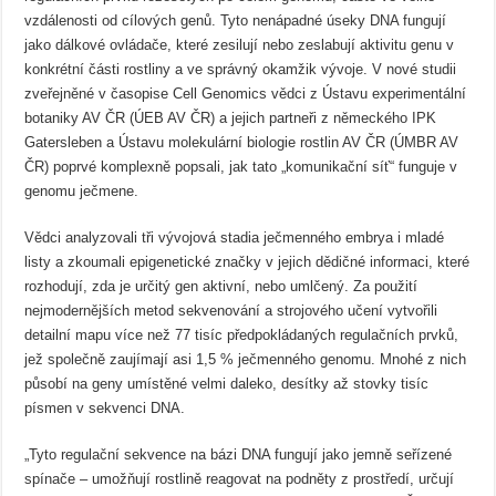
vzdálenosti od cílových genů. Tyto nenápadné úseky DNA fungují
jako dálkové ovládače, které zesilují nebo zeslabují aktivitu genu v
konkrétní části rostliny a ve správný okamžik vývoje. V nové studii
zveřejněné v časopise Cell Genomics vědci z Ústavu experimentální
botaniky AV ČR (ÚEB AV ČR) a jejich partneři z německého IPK
Gatersleben a Ústavu molekulární biologie rostlin AV ČR (ÚMBR AV
ČR) poprvé komplexně popsali, jak tato „komunikační síť“ funguje v
genomu ječmene.
Vědci analyzovali tři vývojová stadia ječmenného embrya i mladé
listy a zkoumali epigenetické značky v jejich dědičné informaci, které
rozhodují, zda je určitý gen aktivní, nebo umlčený. Za použití
nejmodernějších metod sekvenování a strojového učení vytvořili
detailní mapu více než 77 tisíc předpokládaných regulačních prvků,
jež společně zaujímají asi 1,5 % ječmenného genomu. Mnohé z nich
působí na geny umístěné velmi daleko, desítky až stovky tisíc
písmen v sekvenci DNA.
„Tyto regulační sekvence na bázi DNA fungují jako jemně seřízené
spínače – umožňují rostlině reagovat na podněty z prostředí, určují