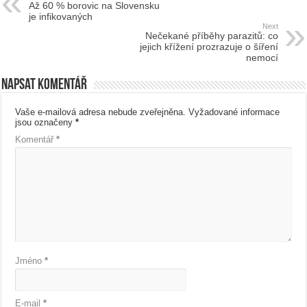
Až 60 % borovic na Slovensku
je infikovaných
Next
Nečekané příběhy parazitů: co
jejich křížení prozrazuje o šíření
nemocí
Napsat komentář
Vaše e-mailová adresa nebude zveřejněna.
Vyžadované informace
jsou označeny
*
Komentář
*
Jméno
*
E-mail
*