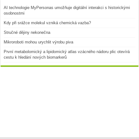
AI technologie MyPersonas umožňuje digitální interakci s historickými
osobnostmi
Kdy při srážce molekul vzniká chemická vazba?
Stručné dějiny nekonečna
Mikroroboti mohou urychlit výrobu piva
První metabolomický a lipidomický atlas vzácného nádoru plic otevírá
cestu k hledání nových biomarkerů