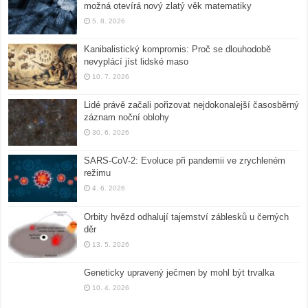
možná otevírá nový zlatý věk matematiky
5. 8. 2026
Kanibalistický kompromis: Proč se dlouhodobě
nevyplácí jíst lidské maso
10. 7. 2026
Lidé právě začali pořizovat nejdokonalejší časosběrný
záznam noční oblohy
30. 6. 2026
SARS-CoV-2: Evoluce při pandemii ve zrychleném
režimu
4. 6. 2026
Orbity hvězd odhalují tajemství záblesků u černých
děr
13. 5. 2026
Geneticky upravený ječmen by mohl být trvalka
10. 4. 2026