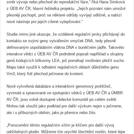
směr vývoje nebo přechod do reprodukční fáze,“ říká Hana Šimková
z ÚEB AV ČR, hlavní řešitelka projektu. „Jejich poznání nám umožní
přesněji pochopit, proč se některé odrůdy vyvíjejí odlišně, a nabízí
nové nástroje pro jejich cílené vylepšování.“
Studie mimo jiné ukazuje, že vzdálené regulační prvky přicházejí do
kontaktu se svými geny vytvářením smyček DNA, tedy přesně
definovaným uspořádáním vlákna DNA v buněčném jádře. Takovéto
interakce vědci z ÚEB AV ČR podrobně popsali například u skupiny
genů kódujících bílkoviny LEA, jež pomáhají rostlinám přežít sucho.
Mapu také využili k odhalení regulačních oblastí důležitého genu
Vrn3, který řídí přechod ječmene do kvetení.
Nově vytvořená databáze a interaktivní genomový prohlížeč,
vyvinuté a spravované ve spolupráci vědců z ÚEB AV ČR a ÚMBR
AV ČR, jsou volně dostupné vědecké komunitě po celém světě.
Mohou tak sloužit jako podklad pro další výzkum nejen u ječmene,
ale i u příbuzných obilnin, jako je pšenice nebo žito.
„Porozumění těmto regulačním sítím je klíčem pro další vývoj
udržitelných plodin. Můžeme tím urychlit šlechtění rostlin, které lépe