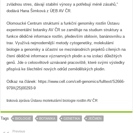
zvládnou stres, dávají stabilní výnosy a potřebují méně zásahů,“
dodává Hana Šimková z ÚEB AV ČR.
Olomoucké Centrum strukturní a funkční genomiky rostlin Ústavu
experimentální botaniky AV ČR se zaměřuje na studium struktury a
funkce dědičné informace rostlin, především obilovin, banánovníku a
trav. Využívá nejmodernější metody cytogenetiky, molekulární
biologie a genomiky a účastní se mezinárodních projektů cílených na
čtení dědičné informace významných plodin a na izolaci důležitých
genů. Jde o celosvětově uznávané pracoviště, které svými výsledky
přispívá ke šlechtění nových odrůd zemědělských plodin.
Odkaz na článek: https://www.cell.com/cell-genomics/fulltext/S2666-
979X(25)00293-9
tisková zpráva Ústavu molekulární biologie rostlin AV ČR
Tags
BIOLOGIE
BOTANIKA
GENETIKA
JEČMEN
Previous