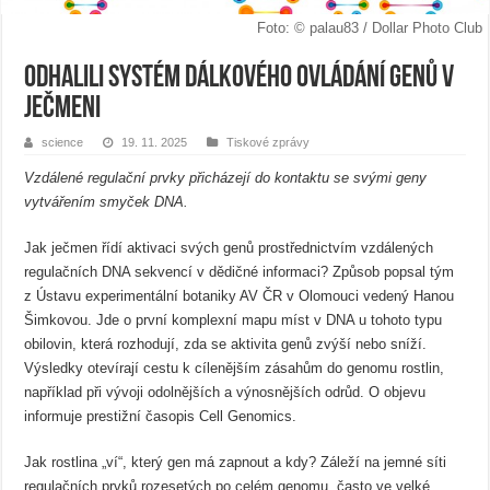
Foto: © palau83 / Dollar Photo Club
Odhalili systém dálkového ovládání genů v
ječmeni
science
19. 11. 2025
Tiskové zprávy
Vzdálené regulační prvky přicházejí do kontaktu se svými geny
vytvářením smyček DNA.
Jak ječmen řídí aktivaci svých genů prostřednictvím vzdálených
regulačních DNA sekvencí v dědičné informaci? Způsob popsal tým
z Ústavu experimentální botaniky AV ČR v Olomouci vedený Hanou
Šimkovou. Jde o první komplexní mapu míst v DNA u tohoto typu
obilovin, která rozhodují, zda se aktivita genů zvýší nebo sníží.
Výsledky otevírají cestu k cílenějším zásahům do genomu rostlin,
například při vývoji odolnějších a výnosnějších odrůd. O objevu
informuje prestižní časopis Cell Genomics.
Jak rostlina „ví“, který gen má zapnout a kdy? Záleží na jemné síti
regulačních prvků rozesetých po celém genomu, často ve velké