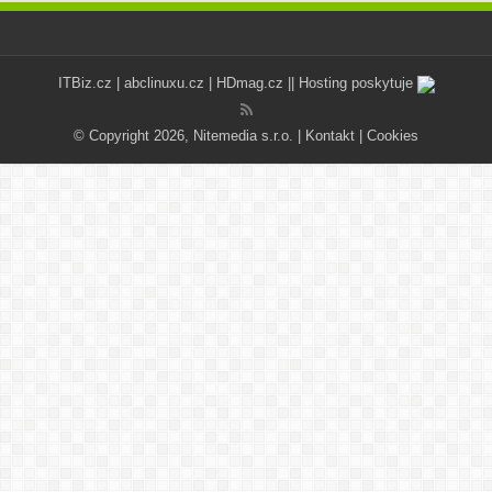
ITBiz.cz
|
abclinuxu.cz
|
HDmag.cz
|| Hosting poskytuje
© Copyright 2026, Nitemedia s.r.o. |
Kontakt
|
Cookies