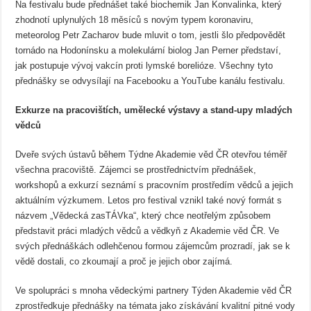
Na festivalu bude přednášet také biochemik Jan Konvalinka, který
zhodnotí uplynulých 18 měsíců s novým typem koronaviru,
meteorolog Petr Zacharov bude mluvit o tom, jestli šlo předpovědět
tornádo na Hodonínsku a molekulární biolog Jan Perner představí,
jak postupuje vývoj vakcín proti lymské borelióze. Všechny tyto
přednášky se odvysílají na Facebooku a YouTube kanálu festivalu.
Exkurze na pracovištích, umělecké výstavy a stand-upy mladých
vědců
Dveře svých ústavů během Týdne Akademie věd ČR otevřou téměř
všechna pracoviště. Zájemci se prostřednictvím přednášek,
workshopů a exkurzí seznámí s pracovním prostředím vědců a jejich
aktuálním výzkumem. Letos pro festival vznikl také nový formát s
názvem „Vědecká zasTÁVka“, který chce neotřelým způsobem
představit práci mladých vědců a vědkyň z Akademie věd ČR. Ve
svých přednáškách odlehčenou formou zájemcům prozradí, jak se k
vědě dostali, co zkoumají a proč je jejich obor zajímá.
Ve spolupráci s mnoha vědeckými partnery Týden Akademie věd ČR
zprostředkuje přednášky na témata jako získávání kvalitní pitné vody