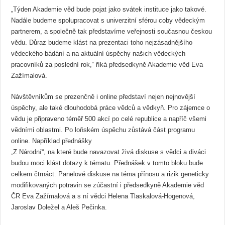
„Týden Akademie věd bude pojat jako svátek instituce jako takové.
Nadále budeme spolupracovat s univerzitní sférou coby vědeckým
partnerem, a společně tak představíme veřejnosti současnou českou
vědu. Důraz budeme klást na prezentaci toho nejzásadnějšího
vědeckého bádání a na aktuální úspěchy našich vědeckých
pracovníků za poslední rok,“ říká předsedkyně Akademie věd Eva
Zažímalová.
Návštěvníkům se prezenčně i online představí nejen nejnovější
úspěchy, ale také dlouhodobá práce vědců a vědkyň. Pro zájemce o
vědu je připraveno téměř 500 akcí po celé republice a napříč všemi
vědními oblastmi. Po loňském úspěchu zůstává část programu
online. Například přednášky
„Z Národní“, na které bude navazovat živá diskuse s vědci a diváci
budou moci klást dotazy k tématu. Přednášek v tomto bloku bude
celkem čtrnáct. Panelové diskuse na téma přínosu a rizik geneticky
modifikovaných potravin se zúčastní i předsedkyně Akademie věd
ČR Eva Zažímalová a s ní vědci Helena Tlaskalová-Hogenová,
Jaroslav Doležel a Aleš Pečinka.