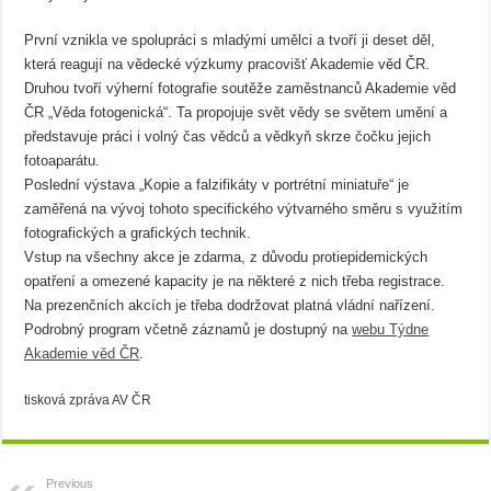
První vznikla ve spolupráci s mladými umělci a tvoří ji deset děl,
která reagují na vědecké výzkumy pracovišť Akademie věd ČR.
Druhou tvoří výherní fotografie soutěže zaměstnanců Akademie věd
ČR „Věda fotogenická“. Ta propojuje svět vědy se světem umění a
představuje práci i volný čas vědců a vědkyň skrze čočku jejich
fotoaparátu.
Poslední výstava „Kopie a falzifikáty v portrétní miniatuře“ je
zaměřená na vývoj tohoto specifického výtvarného směru s využitím
fotografických a grafických technik.
Vstup na všechny akce je zdarma, z důvodu protiepidemických
opatření a omezené kapacity je na některé z nich třeba registrace.
Na prezenčních akcích je třeba dodržovat platná vládní nařízení.
Podrobný program včetně záznamů je dostupný na
webu Týdne
Akademie věd ČR
.
tisková zpráva AV ČR
Previous