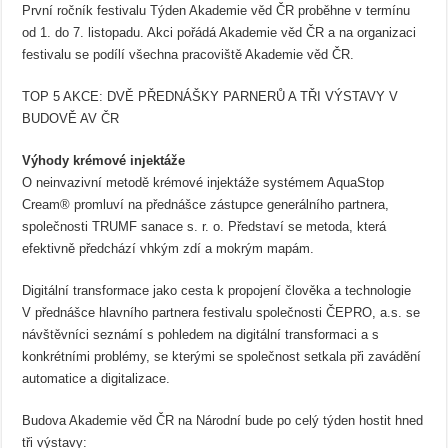
První ročník festivalu Týden Akademie věd ČR proběhne v termínu
od 1. do 7. listopadu. Akci pořádá Akademie věd ČR a na organizaci
festivalu se podílí všechna pracoviště Akademie věd ČR.
TOP 5 AKCE: DVĚ PŘEDNÁŠKY PARNERŮ A TŘI VÝSTAVY V
BUDOVĚ AV ČR
Výhody krémové injektáže
O neinvazivní metodě krémové injektáže systémem AquaStop
Cream® promluví na přednášce zástupce generálního partnera,
společnosti TRUMF sanace s. r. o. Představí se metoda, která
efektivně předchází vhkým zdí a mokrým mapám.
Digitální transformace jako cesta k propojení člověka a technologie
V přednášce hlavního partnera festivalu společnosti ČEPRO, a.s. se
návštěvníci seznámí s pohledem na digitální transformaci a s
konkrétními problémy, se kterými se společnost setkala při zavádění
automatice a digitalizace.
Budova Akademie věd ČR na Národní bude po celý týden hostit hned
tři výstavy: