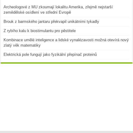
Archeologové z MU zkoumají lokalitu Amerika, zřejmě nejstarší
zemědělské osídlení ve střední Evropě
Brouk z barmského jantaru překvapil unikátními tykadly
Z rybího kalu k biostimulantu pro pěstitele
Kombinace umělé inteligence a lidské vynalézavosti možná otevírá nový
zlatý věk matematiky
Elektrická pole fungují jako fyzikální přepínač proteinů