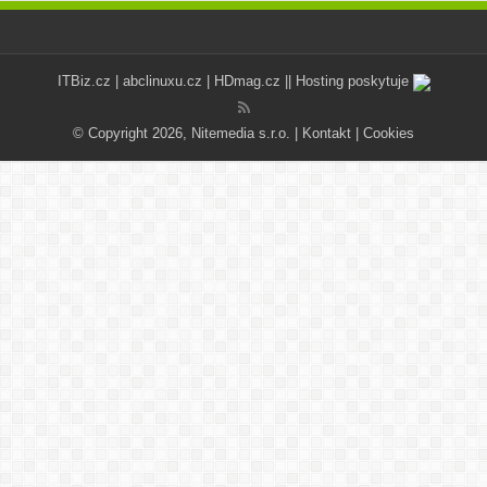
ITBiz.cz
|
abclinuxu.cz
|
HDmag.cz
|| Hosting poskytuje
© Copyright 2026, Nitemedia s.r.o. |
Kontakt
|
Cookies