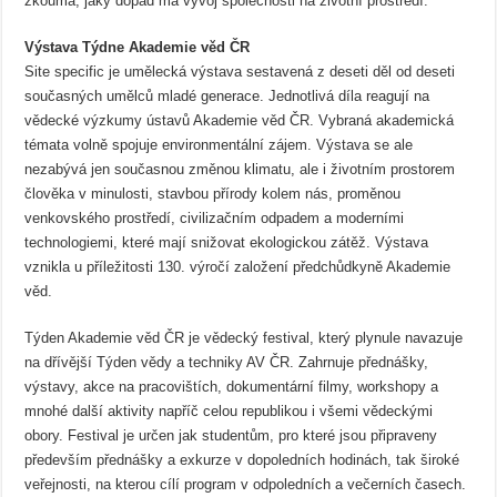
zkoumá, jaký dopad má vývoj společnosti na životní prostředí.
Výstava Týdne Akademie věd ČR
Site specific je umělecká výstava sestavená z deseti děl od deseti
současných umělců mladé generace. Jednotlivá díla reagují na
vědecké výzkumy ústavů Akademie věd ČR. Vybraná akademická
témata volně spojuje environmentální zájem. Výstava se ale
nezabývá jen současnou změnou klimatu, ale i životním prostorem
člověka v minulosti, stavbou přírody kolem nás, proměnou
venkovského prostředí, civilizačním odpadem a moderními
technologiemi, které mají snižovat ekologickou zátěž. Výstava
vznikla u příležitosti 130. výročí založení předchůdkyně Akademie
věd.
Týden Akademie věd ČR je vědecký festival, který plynule navazuje
na dřívější Týden vědy a techniky AV ČR. Zahrnuje přednášky,
výstavy, akce na pracovištích, dokumentární filmy, workshopy a
mnohé další aktivity napříč celou republikou i všemi vědeckými
obory. Festival je určen jak studentům, pro které jsou připraveny
především přednášky a exkurze v dopoledních hodinách, tak široké
veřejnosti, na kterou cílí program v odpoledních a večerních časech.