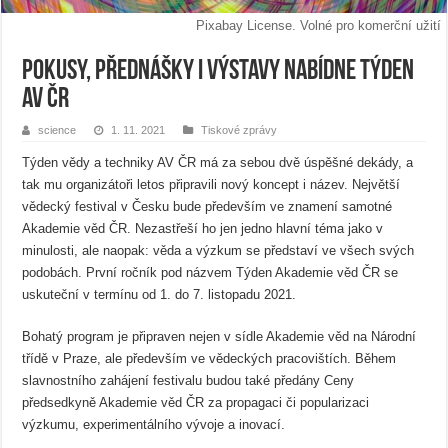
Pixabay License. Volné pro komerční užití
Pokusy, přednášky i výstavy nabídne Týden
AV ČR
science
1. 11. 2021
Tiskové zprávy
Týden vědy a techniky AV ČR má za sebou dvě úspěšné dekády, a
tak mu organizátoři letos připravili nový koncept i název. Největší
vědecký festival v Česku bude především ve znamení samotné
Akademie věd ČR. Nezastřeší ho jen jedno hlavní téma jako v
minulosti, ale naopak: věda a výzkum se představí ve všech svých
podobách. První ročník pod názvem Týden Akademie věd ČR se
uskuteční v termínu od 1. do 7. listopadu 2021.
Bohatý program je připraven nejen v sídle Akademie věd na Národní
třídě v Praze, ale především ve vědeckých pracovištích. Během
slavnostního zahájení festivalu budou také předány Ceny
předsedkyně Akademie věd ČR za propagaci či popularizaci
výzkumu, experimentálního vývoje a inovací.