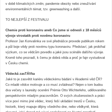
v době klimatických změn, pandemie obezity nebo zneužívání
environmentálních témat, tzv. greenwashing a další.
TO NEJLEPŠÍ Z FESTIVALU
Chemie proti koronaviru aneb Co jsme si odnesli z 18 měsíců
vývoje virostatik proti novému koronaviru
Profesor Jan Konvalinka ve své přednášce provede publikum rokem
a půl boje vědy proti novému typu koronaviru. Představí, jak probíhal
výzkum, co se vědcům povedlo a jaké jsou scénáře dalšího vývoje.
Kromě toho prozradí, k čemu je dobrá věda a proč je fajn vystudovat
v Česku chemii.
Vědecká zasTÁVka
Jaké to je zasvětit kariéru vědeckému bádání v Akademii věd ČR?
Co mladé vědce motivuje a co musí zvládnout? Nejen o tom budou
dva večery s laureáty ocenění Prémie Otto Wichterleho, udělovaného
perspektivním mladým pracovníkům. O svých zkušenostech a práci
více poví mimo jiné vědec, který řeší ukládání trestů v Česku,
historik, který mapuje dějiny všedního dne, nebo vědkyně, která