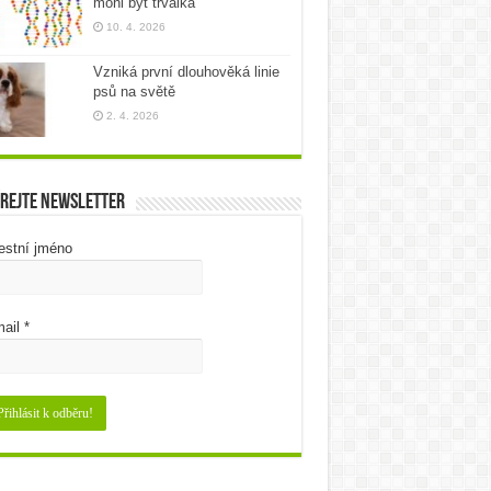
mohl být trvalka
10. 4. 2026
Vzniká první dlouhověká linie
psů na světě
2. 4. 2026
rejte newsletter
estní jméno
ail
*