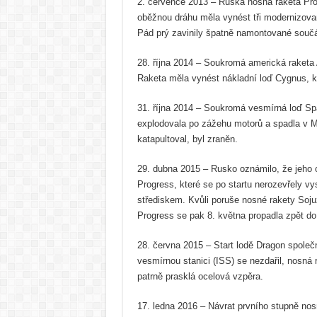
2. července 2013 – Ruská nosná raketa Prot
oběžnou dráhu měla vynést tři modernizov
Pád prý zavinily špatně namontované součá
28. října 2014 – Soukromá americká raketa 
Raketa měla vynést nákladní loď Cygnus, k
31. října 2014 – Soukromá vesmírná loď Spa
explodovala po zážehu motorů a spadla v Moh
katapultoval, byl zraněn.
29. dubna 2015 – Rusko oznámilo, že jeho o
Progress, které se po startu nerozevřely v
střediskem. Kvůli poruše nosné rakety Soju
Progress se pak 8. května propadla zpět do
28. června 2015 – Start lodě Dragon spole
vesmírnou stanici (ISS) se nezdařil, nosná 
patrně prasklá ocelová vzpěra.
17. ledna 2016 – Návrat prvního stupně nos