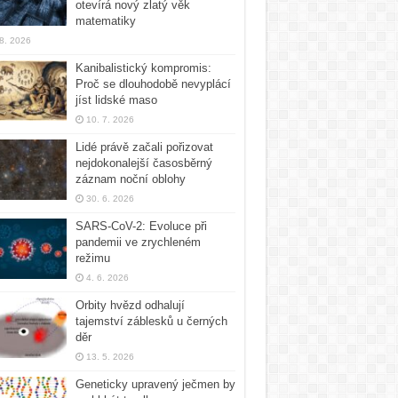
otevírá nový zlatý věk
matematiky
 8. 2026
Kanibalistický kompromis:
Proč se dlouhodobě nevyplácí
jíst lidské maso
10. 7. 2026
Lidé právě začali pořizovat
nejdokonalejší časosběrný
záznam noční oblohy
30. 6. 2026
SARS-CoV-2: Evoluce při
pandemii ve zrychleném
režimu
4. 6. 2026
Orbity hvězd odhalují
tajemství záblesků u černých
děr
13. 5. 2026
Geneticky upravený ječmen by