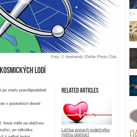
5.
Foto: © freehandz /Dollar Photo Club
e kosmických lodí
K
Related Articles
e po startu pravděpodobně
et v posledních deseti
M, která měla na oběžnou
Léčba poruch srdečního
užici, po několika
rytmu pomocí
ž jí selhal motor.