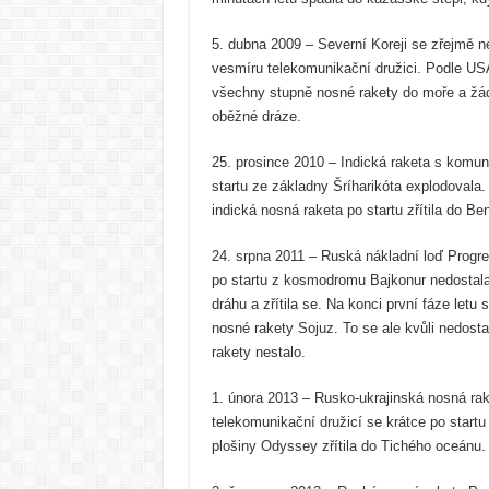
5. dubna 2009 – Severní Koreji se zřejmě n
vesmíru telekomunikační družici. Podle USA
všechny stupně nosné rakety do moře a žád
oběžné dráze.
25. prosince 2010 – Indická raketa s komuni
startu ze základny Šríharikóta explodovala.
indická nosná raketa po startu zřítila do Be
24. srpna 2011 – Ruská nákladní loď Progr
po startu z kosmodromu Bajkonur nedostal
dráhu a zřítila se. Na konci první fáze letu
nosné rakety Sojuz. To se ale kvůli nedos
rakety nestalo.
1. února 2013 – Rusko-ukrajinská nosná ra
telekomunikační družicí se krátce po startu
plošiny Odyssey zřítila do Tichého oceánu.