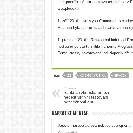
sice podařilo přistát na plovoucí plošině v Pa
a explodoval.
1. září 2016 – Na Mysu Canaveral explodov
Příčinou byla patrně závada tankovacího s
1. prosince 2016 – Ruskou nákladní loď Pro
nedlouho po startu zřítila na Zemi. Progre
Země, trosky havarované lodi dopadly zřej
Tags
ISS
KOSMONAUTIKA
SPACEX
Previous
Sáňková zkouška umožní
nedestruktivní testování
bezpečnosti aut
Napsat komentář
Vaše e-mailová adresa nebude zveřejněna.
Komentář
*