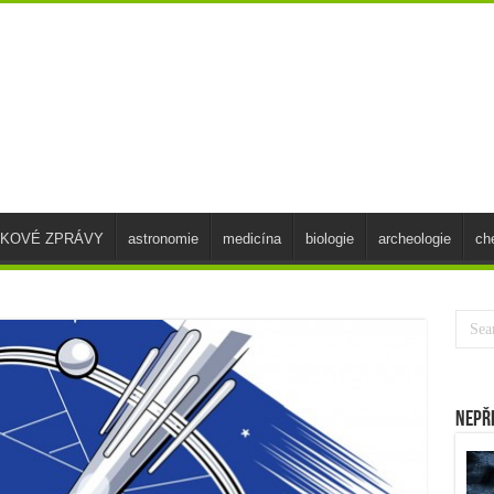
SKOVÉ ZPRÁVY
astronomie
medicína
biologie
archeologie
ch
Nepř