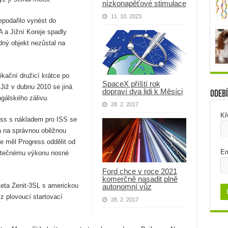
nízkonapěťové stimulace
11. 10. 2023
epodařilo vynést do
 a Jižní Koreje spadly
ný objekt nezůstal na
kační družicí krátce po
SpaceX příští rok
 Již v dubnu 2010 se jiná
dopraví dva lidi k Měsíci
Odebí
ngálského zálivu.
28. 2. 2017
Kř
ess s nákladem pro ISS se
a na správnou oběžnou
 se měl Progress oddělit od
Em
tatečnému výkonu nosné
Ford chce v roce 2021
komerčně nasadit plně
keta Zenit-3SL s americkou
autonomní vůz
 z plovoucí startovací
28. 2. 2017