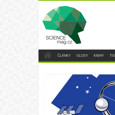
ČLÁNKY
GLOSY
KNIHY
TI