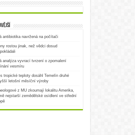
vější
 antibiotika navržená na počítači
ny rostou jinak, než vědci dosud
pokládali
 analýza vyvrací tvrzení o zpomalení
ínání vesmíru
es tropické teploty dosáhl Temelín druhé
yšší letošní měsíční výroby
eologové z MU zkoumají lokalitu Amerika,
mě nejstarší zemědělské osídlení ve střední
opě