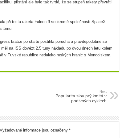
cifiku, přistání ale bylo tak tvrdé, že se stupeň rakety převrátil
ala při testu raketa Falcon 9 soukromé společnosti SpaceX.
ystému.
gress krátce po startu postihla porucha a pravděpodobně se
ss měl na ISS dovézt 2,5 tuny nákladu po dvou dnech letu kolem
mě v Tuvské republice nedaleko ruských hranic s Mongolskem.
Next
Popularita slov prý kmitá v
podivných cyklech
Vyžadované informace jsou označeny
*