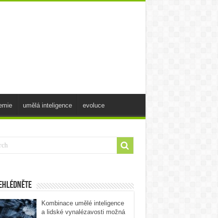
emie
umělá inteligence
evoluce
ehlédněte
Kombinace umělé inteligence
a lidské vynalézavosti možná