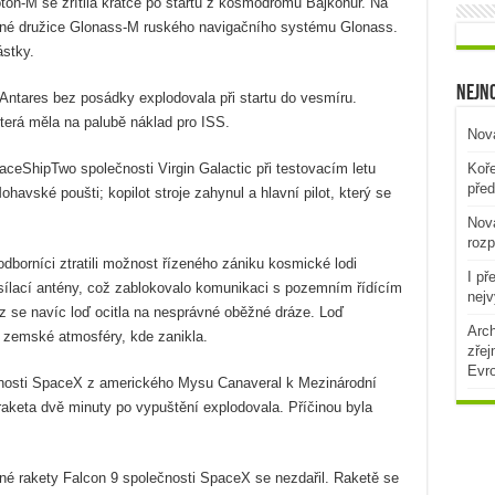
on-M se zřítila krátce po startu z kosmodromu Bajkonur. Na
ané družice Glonass-M ruského navigačního systému Glonass.
stky.
Nejno
Antares bez posádky explodovala při startu do vesmíru.
terá měla na palubě náklad pro ISS.
Nová
ceShipTwo společnosti Virgin Galactic při testovacím letu
Koře
před
avské poušti; kopilot stroje zahynul a hlavní pilot, který se
Nová
rozp
dborníci ztratili možnost řízeného zániku kosmické lodi
I př
ysílací antény, což zablokovalo komunikaci s pozemním řídícím
nejv
z se navíc loď ocitla na nesprávné oběžné dráze. Loď
Arch
 zemské atmosféry, kde zanikla.
zřej
Evr
čnosti SpaceX z amerického Mysu Canaveral k Mezinárodní
raketa dvě minuty po vypuštění explodovala. Příčinou byla
né rakety Falcon 9 společnosti SpaceX se nezdařil. Raketě se