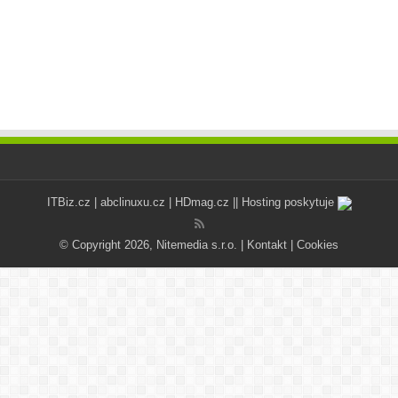
ITBiz.cz
|
abclinuxu.cz
|
HDmag.cz
|| Hosting poskytuje
© Copyright 2026, Nitemedia s.r.o. |
Kontakt
|
Cookies