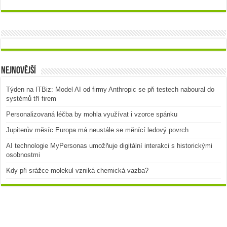
Nejnovější
Týden na ITBiz: Model AI od firmy Anthropic se při testech naboural do
systémů tří firem
Personalizovaná léčba by mohla využívat i vzorce spánku
Jupiterův měsíc Europa má neustále se měnící ledový povrch
AI technologie MyPersonas umožňuje digitální interakci s historickými
osobnostmi
Kdy při srážce molekul vzniká chemická vazba?