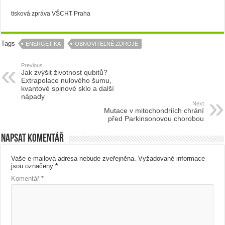
tisková zpráva VŠCHT Praha
Tags
ENERGETIKA
OBNOVITELNÉ ZDROJE
Previous
Jak zvýšit životnost qubitů?
Extrapolace nulového šumu,
kvantové spinové sklo a další
nápady
Next
Mutace v mitochondriích chrání
před Parkinsonovou chorobou
Napsat komentář
Vaše e-mailová adresa nebude zveřejněna.
Vyžadované informace
jsou označeny
*
Komentář
*