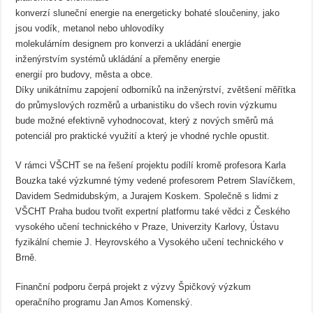
konverzí sluneční energie na energeticky bohaté sloučeniny, jako
jsou vodík, metanol nebo uhlovodíky
molekulárním designem pro konverzi a ukládání energie
inženýrstvím systémů ukládání a přeměny energie
energií pro budovy, města a obce.
Díky unikátnímu zapojení odborníků na inženýrství, zvětšení měřítka
do průmyslových rozměrů a urbanistiku do všech rovin výzkumu
bude možné efektivně vyhodnocovat, který z nových směrů má
potenciál pro praktické využití a který je vhodné rychle opustit.
V rámci VŠCHT se na řešení projektu podílí kromě profesora Karla
Bouzka také výzkumné týmy vedené profesorem Petrem Slavíčkem,
Davidem Sedmidubským, a Jurajem Koskem. Společně s lidmi z
VŠCHT Praha budou tvořit expertní platformu také vědci z Českého
vysokého učení technického v Praze, Univerzity Karlovy, Ústavu
fyzikální chemie J. Heyrovského a Vysokého učení technického v
Brně.
Finanční podporu čerpá projekt z výzvy Špičkový výzkum
operačního programu Jan Amos Komenský.