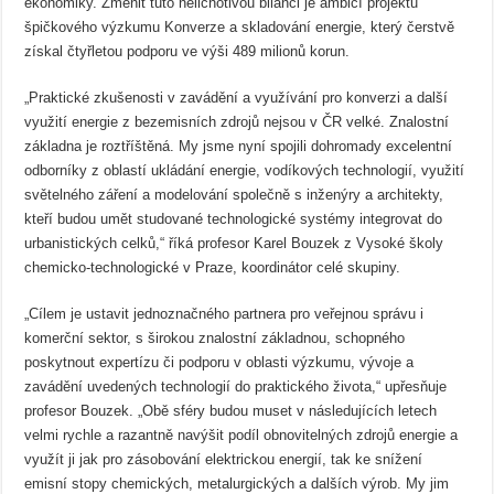
ekonomiky. Změnit tuto nelichotivou bilanci je ambicí projektu
špičkového výzkumu Konverze a skladování energie, který čerstvě
získal čtyřletou podporu ve výši 489 milionů korun.
„Praktické zkušenosti v zavádění a využívání pro konverzi a další
využití energie z bezemisních zdrojů nejsou v ČR velké. Znalostní
základna je roztříštěná. My jsme nyní spojili dohromady excelentní
odborníky z oblastí ukládání energie, vodíkových technologií, využití
světelného záření a modelování společně s inženýry a architekty,
kteří budou umět studované technologické systémy integrovat do
urbanistických celků,“ říká profesor Karel Bouzek z Vysoké školy
chemicko-technologické v Praze, koordinátor celé skupiny.
„Cílem je ustavit jednoznačného partnera pro veřejnou správu i
komerční sektor, s širokou znalostní základnou, schopného
poskytnout expertízu či podporu v oblasti výzkumu, vývoje a
zavádění uvedených technologií do praktického života,“ upřesňuje
profesor Bouzek. „Obě sféry budou muset v následujících letech
velmi rychle a razantně navýšit podíl obnovitelných zdrojů energie a
využít ji jak pro zásobování elektrickou energií, tak ke snížení
emisní stopy chemických, metalurgických a dalších výrob. My jim