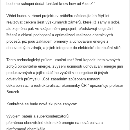
budeme schopni dodat funkční know-how od A do Z.“
Vědci budou v rámci projektu v průběhu následujících čtyř let
realizovat celkem šest výzkumných záměrů, které již samy o sobě,
ale zejména pak ve vzájemném propojení, představují originální
řešení v oblasti pochopení a optimalizaci realizace chemických
procesů, jež jsou základem přeměny a uchovávání energie z
obnovitelných zdrojů, a jejich integrace do elektrické distribuční sítě.
Tento technologický průlom umožní rozšíření kapacit instalovaných
zdrojů obnovitelné energie, zvýšení účinnosti uchovávání energie jimi
produkovaných a jejího dalšího využití v energetice či jiných
odvětvích průmyslu. „Což zásadním způsobem usnadní
dekarbonizaci a restrukturalizaci ekonomiky ČR,“ upozorňuje profesor
Bouzek.
Konkrétně se bude nová skupina zabývat:
vývojem baterií a superkondenzátorů
přeměnou obnovitelné elektrické energie na nová paliva a
platformové chemikálie