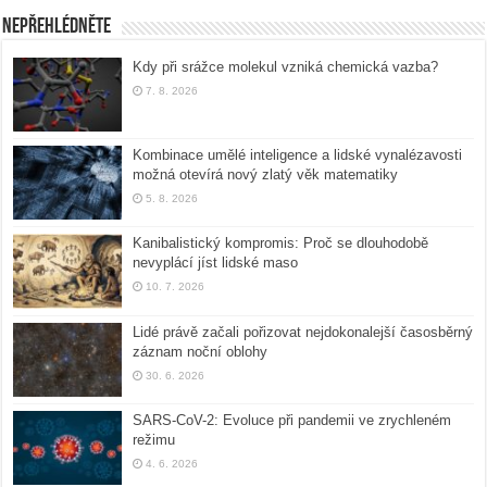
Nepřehlédněte
Kdy při srážce molekul vzniká chemická vazba?
7. 8. 2026
Kombinace umělé inteligence a lidské vynalézavosti
možná otevírá nový zlatý věk matematiky
5. 8. 2026
Kanibalistický kompromis: Proč se dlouhodobě
nevyplácí jíst lidské maso
10. 7. 2026
Lidé právě začali pořizovat nejdokonalejší časosběrný
záznam noční oblohy
30. 6. 2026
SARS-CoV-2: Evoluce při pandemii ve zrychleném
režimu
4. 6. 2026