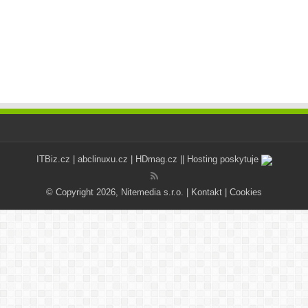
ITBiz.cz
|
abclinuxu.cz
|
HDmag.cz
|| Hosting poskytuje
© Copyright 2026, Nitemedia s.r.o. |
Kontakt
|
Cookies