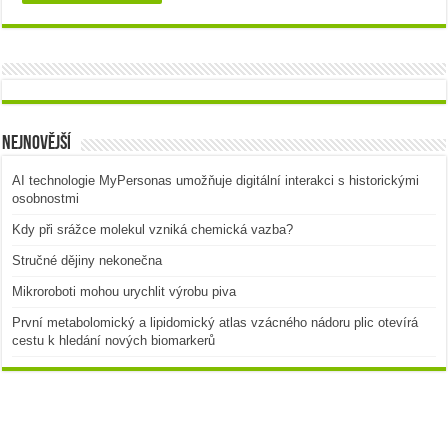
Nejnovější
AI technologie MyPersonas umožňuje digitální interakci s historickými
osobnostmi
Kdy při srážce molekul vzniká chemická vazba?
Stručné dějiny nekonečna
Mikroroboti mohou urychlit výrobu piva
První metabolomický a lipidomický atlas vzácného nádoru plic otevírá
cestu k hledání nových biomarkerů