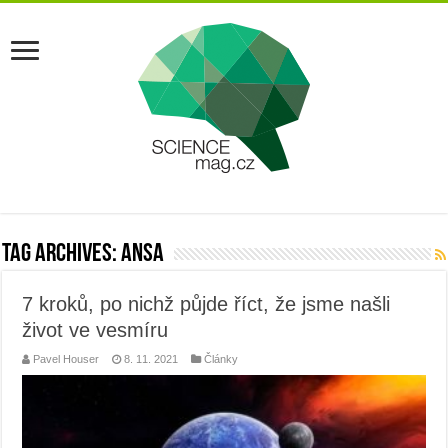
Tag Archives:
ansa
7 kroků, po nichž půjde říct, že jsme našli
život ve vesmíru
Pavel Houser
8. 11. 2021
Články