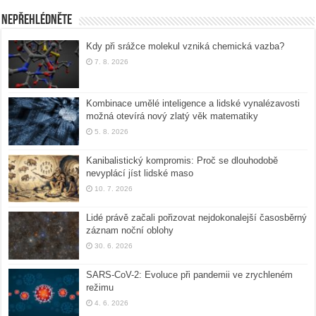
Nepřehlédněte
Kdy při srážce molekul vzniká chemická vazba?
7. 8. 2026
Kombinace umělé inteligence a lidské vynalézavosti
možná otevírá nový zlatý věk matematiky
5. 8. 2026
Kanibalistický kompromis: Proč se dlouhodobě
nevyplácí jíst lidské maso
10. 7. 2026
Lidé právě začali pořizovat nejdokonalejší časosběrný
záznam noční oblohy
30. 6. 2026
SARS-CoV-2: Evoluce při pandemii ve zrychleném
režimu
4. 6. 2026