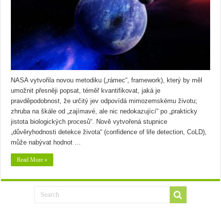
NASA vytvořila novou metodiku („rámec“, framework), který by měl
umožnit přesněji popsat, téměř kvantifikovat, jaká je
pravděpodobnost, že určitý jev odpovídá mimozemskému životu;
zhruba na škále od „zajímavé, ale nic nedokazující“ po „prakticky
jistota biologických procesů“. Nově vytvořená stupnice
„důvěryhodnosti detekce života“ (confidence of life detection, CoLD),
může nabývat hodnot …
Read More »