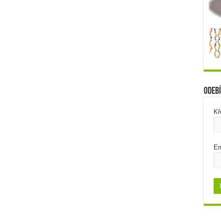
Odebí
Kř
Em