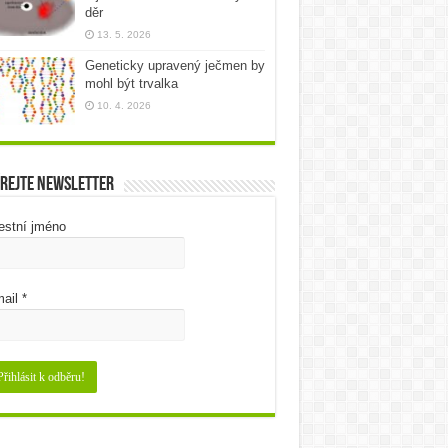
děr
13. 5. 2026
Geneticky upravený ječmen by
mohl být trvalka
10. 4. 2026
rejte newsletter
estní jméno
ail
*