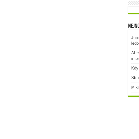
Nejno
Jupi
ledo
AI t
inte
Kdy 
Stru
Mikr