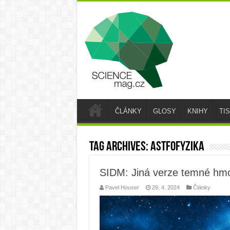
ČLÁNKY
GLOSY
KNIHY
TI
Tag Archives:
astfofyzika
SIDM: Jiná verze temné hm
Pavel Houser
29. 4. 2024
Články