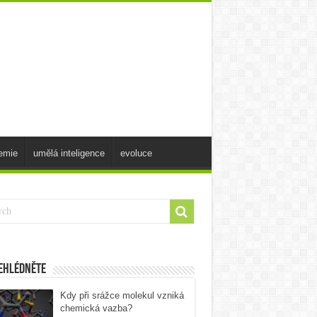
emie
umělá inteligence
evoluce
ehlédněte
Kdy při srážce molekul vzniká
chemická vazba?