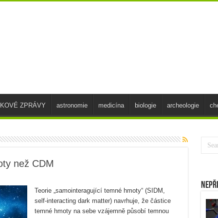
SKOVÉ ZPRÁVY
astronomie
medicína
biologie
archeologie
ch
oty než CDM
Nepř
Teorie „samointeragující temné hmoty“ (SIDM,
self-interacting dark matter) navrhuje, že částice
temné hmoty na sebe vzájemně působí temnou