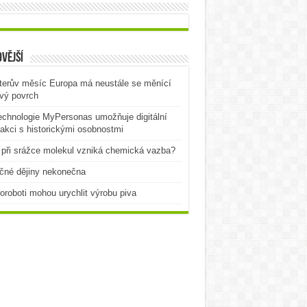
vější
terův měsíc Europa má neustále se měnící
vý povrch
echnologie MyPersonas umožňuje digitální
rakci s historickými osobnostmi
při srážce molekul vzniká chemická vazba?
čné dějiny nekonečna
oroboti mohou urychlit výrobu piva