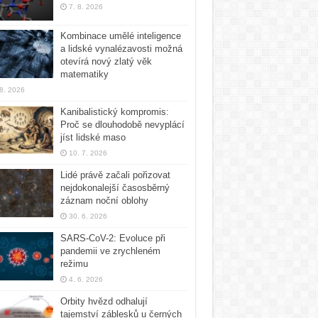
7. 8. 2026
Kombinace umělé inteligence
a lidské vynalézavosti možná
otevírá nový zlatý věk
matematiky
 8. 2026
Kanibalistický kompromis:
Proč se dlouhodobě nevyplácí
jíst lidské maso
10. 7. 2026
Lidé právě začali pořizovat
nejdokonalejší časosběrný
záznam noční oblohy
30. 6. 2026
SARS-CoV-2: Evoluce při
pandemii ve zrychleném
režimu
4. 6. 2026
Orbity hvězd odhalují
tajemství záblesků u černých