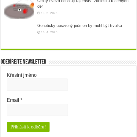
Orbity hvězd odhalují tajemství záblesků u černých
děr
13. 5. 2026
Geneticky upravený ječmen by mohl být trvalka
10. 4. 2026
Odebírejte newsletter
Křestní jméno
Email
*