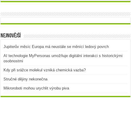
Nejnovější
Jupiterův měsíc Europa má neustále se měnící ledový povrch
AI technologie MyPersonas umožňuje digitální interakci s historickými
osobnostmi
Kdy při srážce molekul vzniká chemická vazba?
Stručné dějiny nekonečna
Mikroroboti mohou urychlit výrobu piva