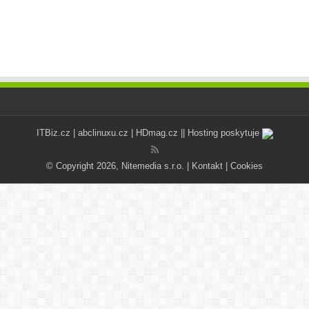
ITBiz.cz
|
abclinuxu.cz
|
HDmag.cz
|| Hosting poskytuje
© Copyright 2026, Nitemedia s.r.o. |
Kontakt
|
Cookies