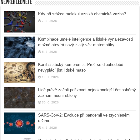
Nepřehlédněte
Kdy při srážce molekul vzniká chemická vazba?
7. 8. 2026
Kombinace umělé inteligence a lidské vynalézavosti
možná otevírá nový zlatý věk matematiky
5. 8. 2026
Kanibalistický kompromis: Proč se dlouhodobě
nevyplácí jíst lidské maso
10. 7. 2026
Lidé právě začali pořizovat nejdokonalejší časosběrný
záznam noční oblohy
30. 6. 2026
SARS-CoV-2: Evoluce při pandemii ve zrychleném
režimu
4. 6. 2026