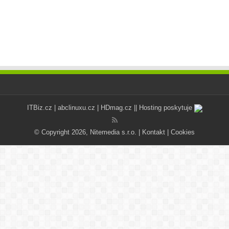
ITBiz.cz
|
abclinuxu.cz
|
HDmag.cz
|| Hosting poskytuje
© Copyright 2026, Nitemedia s.r.o. |
Kontakt
|
Cookies