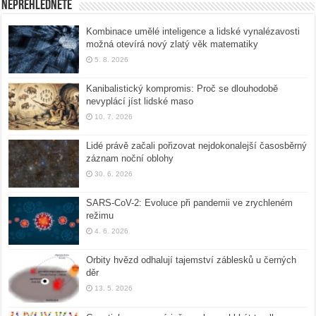
Nepřehlédněte
Kombinace umělé inteligence a lidské vynalézavosti
možná otevírá nový zlatý věk matematiky
5. 8. 2026
Kanibalistický kompromis: Proč se dlouhodobě
nevyplácí jíst lidské maso
10. 7. 2026
Lidé právě začali pořizovat nejdokonalejší časosběrný
záznam noční oblohy
30. 6. 2026
SARS-CoV-2: Evoluce při pandemii ve zrychleném
režimu
4. 6. 2026
Orbity hvězd odhalují tajemství záblesků u černých
děr
13. 5. 2026