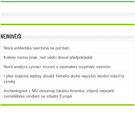
Nejnovější
Nová antibiotika navržená na počítači
Kořeny rostou jinak, než vědci dosud předpokládali
Nová analýza vyvrací tvrzení o zpomalení rozpínání vesmíru
I přes tropické teploty dosáhl Temelín druhé nejvyšší letošní měsíční
výroby
Archeologové z MU zkoumají lokalitu Amerika, zřejmě nejstarší
zemědělské osídlení ve střední Evropě