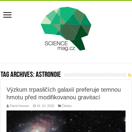
Tag Archives:
astronoie
Výzkum trpasličích galaxií preferuje temnou
hmotu před modifikovanou gravitací
Pavel Houser
29. 10. 2025
Články