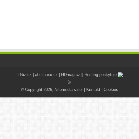
ITBiz.cz
|
abclinuxu.cz
|
HDmag.cz
|| Hosting poskytuje
© Copyright 2026, Nitemedia s.r.o. |
Kontakt
|
Cookies