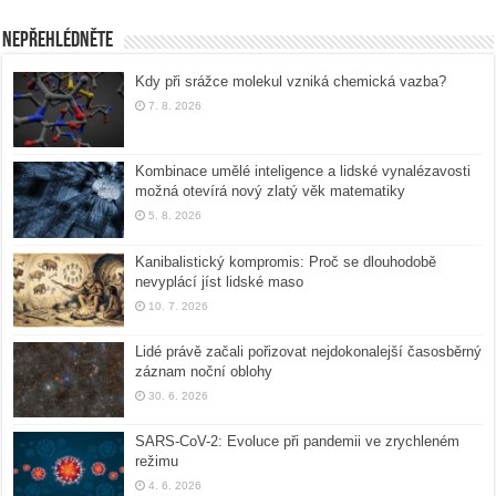
Nepřehlédněte
Kdy při srážce molekul vzniká chemická vazba?
7. 8. 2026
Kombinace umělé inteligence a lidské vynalézavosti
možná otevírá nový zlatý věk matematiky
5. 8. 2026
Kanibalistický kompromis: Proč se dlouhodobě
nevyplácí jíst lidské maso
10. 7. 2026
Lidé právě začali pořizovat nejdokonalejší časosběrný
záznam noční oblohy
30. 6. 2026
SARS-CoV-2: Evoluce při pandemii ve zrychleném
režimu
4. 6. 2026