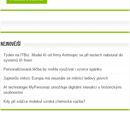
Nejnovější
Týden na ITBiz: Model AI od firmy Anthropic se při testech naboural do
systémů tří firem
Personalizovaná léčba by mohla využívat i vzorce spánku
Jupiterův měsíc Europa má neustále se měnící ledový povrch
AI technologie MyPersonas umožňuje digitální interakci s historickými
osobnostmi
Kdy při srážce molekul vzniká chemická vazba?