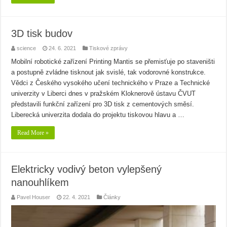
3D tisk budov
science
24. 6. 2021
Tiskové zprávy
Mobilní robotické zařízení Printing Mantis se přemisťuje po staveništi
a postupně zvládne tisknout jak svislé, tak vodorovné konstrukce.
Vědci z Českého vysokého učení technického v Praze a Technické
univerzity v Liberci dnes v pražském Kloknerově ústavu ČVUT
představili funkční zařízení pro 3D tisk z cementových směsí.
Liberecká univerzita dodala do projektu tiskovou hlavu a …
Read More »
Elektricky vodivý beton vylepšený
nanouhlíkem
Pavel Houser
22. 4. 2021
Články