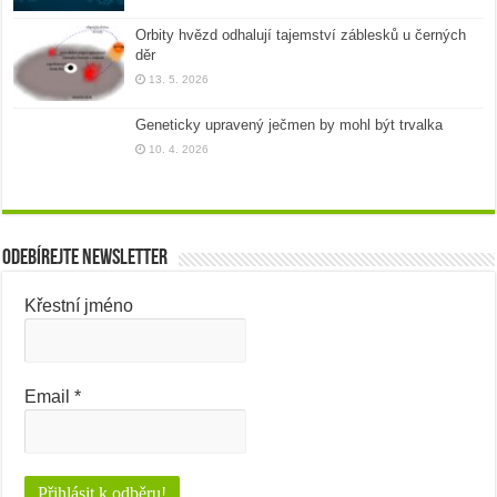
Orbity hvězd odhalují tajemství záblesků u černých
děr
13. 5. 2026
Geneticky upravený ječmen by mohl být trvalka
10. 4. 2026
Odebírejte newsletter
Křestní jméno
Email
*