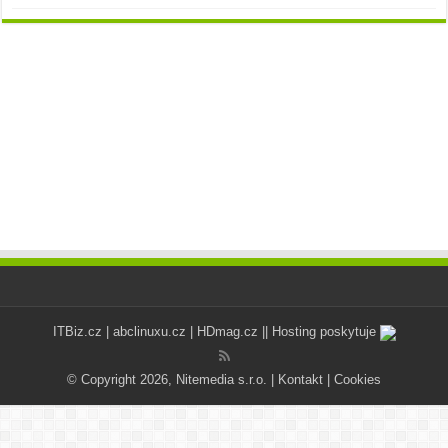
ITBiz.cz
|
abclinuxu.cz
|
HDmag.cz
|| Hosting poskytuje
© Copyright 2026, Nitemedia s.r.o. |
Kontakt
|
Cookies