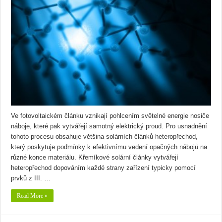
Ve fotovoltaickém článku vznikají pohlcením světelné energie nosiče
náboje, které pak vytvářejí samotný elektrický proud. Pro usnadnění
tohoto procesu obsahuje většina solárních článků heteropřechod,
který poskytuje podmínky k efektivnímu vedení opačných nábojů na
různé konce materiálu. Křemíkové solární články vytvářejí
heteropřechod dopováním každé strany zařízení typicky pomocí
prvků z III. …
Read More »