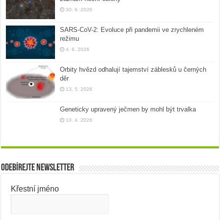
30. 6. 2026
SARS-CoV-2: Evoluce při pandemii ve zrychleném
režimu
4. 6. 2026
Orbity hvězd odhalují tajemství záblesků u černých
děr
13. 5. 2026
Geneticky upravený ječmen by mohl být trvalka
10. 4. 2026
Odebírejte newsletter
Křestní jméno