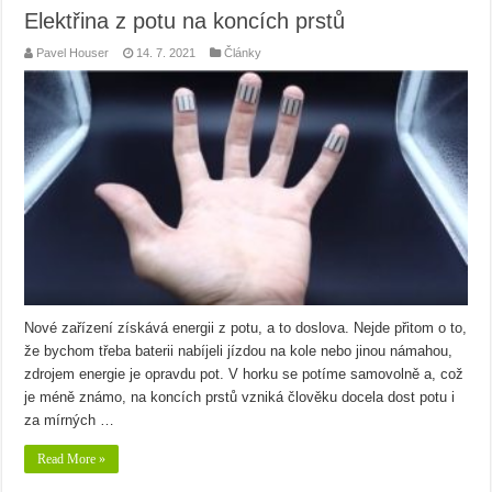
Elektřina z potu na koncích prstů
Pavel Houser
14. 7. 2021
Články
Nové zařízení získává energii z potu, a to doslova. Nejde přitom o to,
že bychom třeba baterii nabíjeli jízdou na kole nebo jinou námahou,
zdrojem energie je opravdu pot. V horku se potíme samovolně a, což
je méně známo, na koncích prstů vzniká člověku docela dost potu i
za mírných …
Read More »