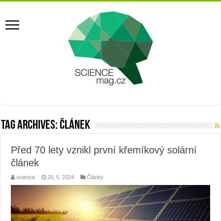
Tag Archives:
článek
Před 70 lety vznikl první křemíkový solární
článek
science
20. 5. 2024
Články