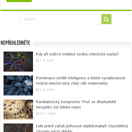
Nepřehlédněte
Kdy při srážce molekul vzniká chemická vazba?
7. 8. 2026
Kombinace umělé inteligence a lidské vynalézavosti
možná otevírá nový zlatý věk matematiky
5. 8. 2026
Kanibalistický kompromis: Proč se dlouhodobě
nevyplácí jíst lidské maso
10. 7. 2026
Lidé právě začali pořizovat nejdokonalejší časosběrný
záznam noční oblohy