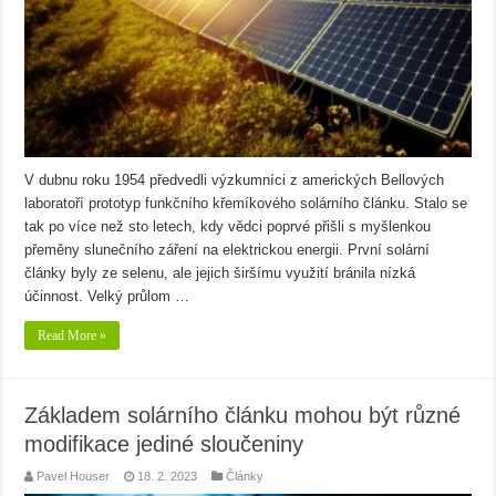
V dubnu roku 1954 předvedli výzkumníci z amerických Bellových
laboratoří prototyp funkčního křemíkového solárního článku. Stalo se
tak po více než sto letech, kdy vědci poprvé přišli s myšlenkou
přeměny slunečního záření na elektrickou energii. První solární
články byly ze selenu, ale jejich širšímu využití bránila nízká
účinnost. Velký průlom …
Read More »
Základem solárního článku mohou být různé
modifikace jediné sloučeniny
Pavel Houser
18. 2. 2023
Články