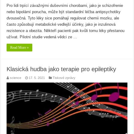
Pro lidi trpící závažnými duševními chorobami, jako je schizofrenie
nebo bipolární porucha, může být standardní léčba antipsychotiky
dvousečná. Tyto léky sice pomáhají regulovat chemii mozku, ale
často způsobují metabolické vedlejší účinky, jako je inzulinová
rezistence a obezita. Někteří pacienti pak kvůli tomu léky přestanou
užívat. Pilotní studie vedená vědci ze …
Read More »
Klasická hudba jako terapie pro epileptiky
science
17. 5. 2021
Tiskové zprávy