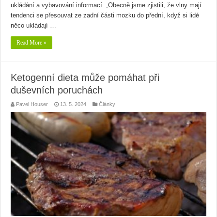
ukládání a vybavování informací. „Obecně jsme zjistili, že vlny mají
tendenci se přesouvat ze zadní části mozku do přední, když si lidé
něco ukládají …
Read More »
Ketogenní dieta může pomáhat při
duševních poruchách
Pavel Houser
13. 5. 2024
Články