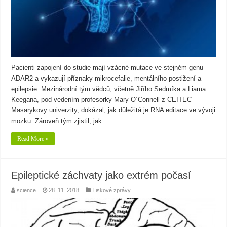
Pacienti zapojení do studie mají vzácné mutace ve stejném genu
ADAR2 a vykazují příznaky mikrocefalie, mentálního postižení a
epilepsie. Mezinárodní tým vědců, včetně Jiřího Sedmíka a Liama
Keegana, pod vedením profesorky Mary O´Connell z CEITEC
Masarykovy univerzity, dokázal, jak důležitá je RNA editace ve vývoji
mozku. Zároveň tým zjistil, jak …
Read More »
Epileptické záchvaty jako extrém počasí
science
28. 11. 2018
Tiskové zprávy