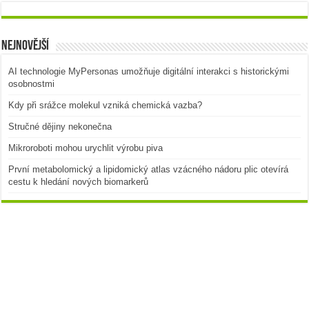
Nejnovější
AI technologie MyPersonas umožňuje digitální interakci s historickými
osobnostmi
Kdy při srážce molekul vzniká chemická vazba?
Stručné dějiny nekonečna
Mikroroboti mohou urychlit výrobu piva
První metabolomický a lipidomický atlas vzácného nádoru plic otevírá
cestu k hledání nových biomarkerů