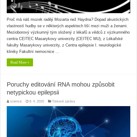
Proč má náš mozek raději Mozarta než Haydna? Dopad akustických
vlastností hudby se v některých aspektech liší mezi muži a ženami.
Mezioborový výzkumný tým složený z lékařů a vědců z výzkumného
centra CEITEC Masarykovy univerzity (CEITEC MU), z Lékařské
fakulty Masarykovy univerzity, z Centra epilepsie I. neurologické
kliniky Fakultní nemocnice …
Read More »
Poruchy editování RNA mohou způsobit
netypickou epilepsii
science
8. 4. 2020
Tiskové zprávy