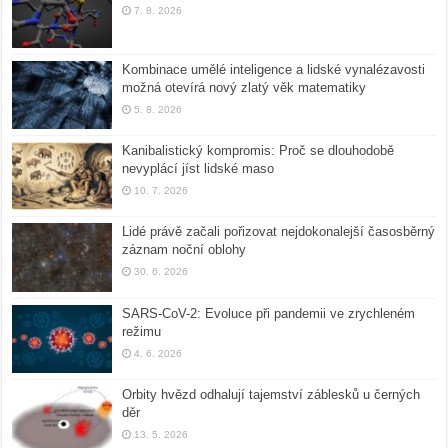
7. 8. 2026
Kombinace umělé inteligence a lidské vynalézavosti
možná otevírá nový zlatý věk matematiky
5. 8. 2026
Kanibalistický kompromis: Proč se dlouhodobě
nevyplácí jíst lidské maso
10. 7. 2026
Lidé právě začali pořizovat nejdokonalejší časosběrný
záznam noční oblohy
30. 6. 2026
SARS-CoV-2: Evoluce při pandemii ve zrychleném
režimu
4. 6. 2026
Orbity hvězd odhalují tajemství záblesků u černých
děr
13. 5. 2026