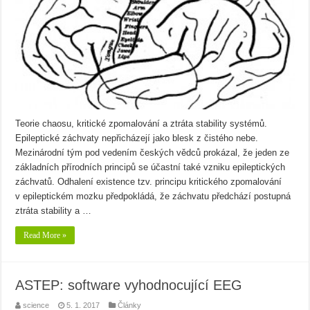
Teorie chaosu, kritické zpomalování a ztráta stability systémů.
Epileptické záchvaty nepřicházejí jako blesk z čistého nebe.
Mezinárodní tým pod vedením českých vědců prokázal, že jeden ze
základních přírodních principů se účastní také vzniku epileptických
záchvatů. Odhalení existence tzv. principu kritického zpomalování
v epileptickém mozku předpokládá, že záchvatu předchází postupná
ztráta stability a …
Read More »
ASTEP: software vyhodnocující EEG
science
5. 1. 2017
Články