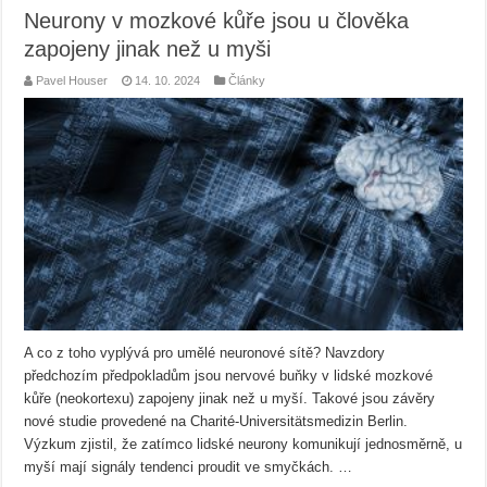
Neurony v mozkové kůře jsou u člověka
zapojeny jinak než u myši
Pavel Houser
14. 10. 2024
Články
A co z toho vyplývá pro umělé neuronové sítě? Navzdory
předchozím předpokladům jsou nervové buňky v lidské mozkové
kůře (neokortexu) zapojeny jinak než u myší. Takové jsou závěry
nové studie provedené na Charité-Universitätsmedizin Berlin.
Výzkum zjistil, že zatímco lidské neurony komunikují jednosměrně, u
myší mají signály tendenci proudit ve smyčkách. …