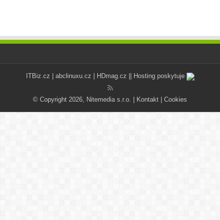
ITBiz.cz
|
abclinuxu.cz
|
HDmag.cz
|| Hosting poskytuje
© Copyright 2026, Nitemedia s.r.o. |
Kontakt
|
Cookies