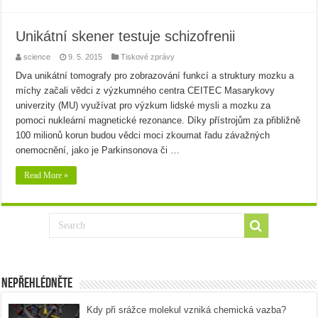
Unikátní skener testuje schizofrenii
science
9. 5. 2015
Tiskové zprávy
Dva unikátní tomografy pro zobrazování funkcí a struktury mozku a
míchy začali vědci z výzkumného centra CEITEC Masarykovy
univerzity (MU) využívat pro výzkum lidské mysli a mozku za
pomoci nukleární magnetické rezonance. Díky přístrojům za přibližně
100 milionů korun budou vědci moci zkoumat řadu závažných
onemocnění, jako je Parkinsonova či …
Read More »
Nepřehlédněte
Kdy při srážce molekul vzniká chemická vazba?