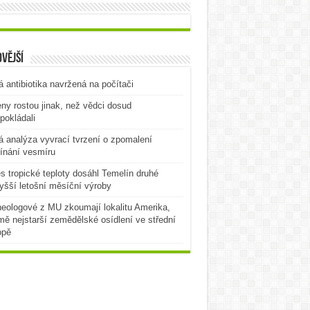
vější
 antibiotika navržená na počítači
ny rostou jinak, než vědci dosud
pokládali
 analýza vyvrací tvrzení o zpomalení
ínání vesmíru
es tropické teploty dosáhl Temelín druhé
yšší letošní měsíční výroby
eologové z MU zkoumají lokalitu Amerika,
mě nejstarší zemědělské osídlení ve střední
opě