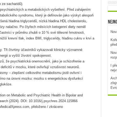
 ze sacharidů).
u psychiatrických a metabolických vyšetření. Před zahájením
etabolického syndromu, který je definován jako výskyt alespoň
výšená hladina triglyceridů, nízká hladina HDL cholesterolu,
Nejno
kózy nalačno. Po čtyřech měsících ketogenní diety neměl
Nová
astníci v průměru zhubli o 10 % své tělesné hmotnosti,
žší krevní tlak, index BMI, triglyceridy, hladinu cukru v krvi a
Koře
před
y. Tři čtvrtiny účastníků vykazovali klinicky významné
Nová
nergii a vyšší životní spokojenost.
rozp
zů, že psychiatrická onemocnění, jako je schizofrenie a
I př
deficitů v mozku, které ovlivňují vzrušivost neuronů.
nejv
smy – zlepšení celkového metabolismu jistě ovlivní i
Arch
přímo na úrovni mozku: mozku s energetickou dysfunkcí
zřej
 glukóze.
Evr
tion on Metabolic and Psychiatric Health in Bipolar and
esearch (2024). DOI: 10.1016/j.psychres.2024.115866
/ MedicalXpress.com, přeloženo / zkráceno