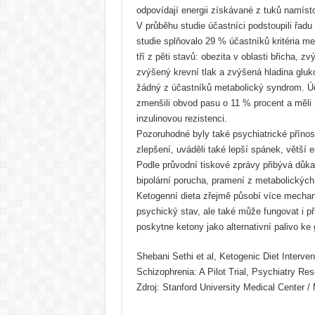
odpovídají energii získávané z tuků namísto
V průběhu studie účastníci podstoupili řad
studie splňovalo 29 % účastníků kritéria m
tří z pěti stavů: obezita v oblasti břicha, z
zvýšený krevní tlak a zvýšená hladina glu
žádný z účastníků metabolický syndrom. Úč
zmenšili obvod pasu o 11 % procent a měli ni
inzulinovou rezistenci.
Pozoruhodné byly také psychiatrické přínos
zlepšení, uváděli také lepší spánek, větší e
Podle průvodní tiskové zprávy přibývá důka
bipolární porucha, pramení z metabolických 
Ketogenní dieta zřejmě působí více mechani
psychický stav, ale také může fungovat i 
poskytne ketony jako alternativní palivo ke
Shebani Sethi et al, Ketogenic Diet Interven
Schizophrenia: A Pilot Trial, Psychiatry R
Zdroj: Stanford University Medical Center 