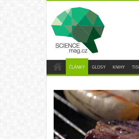
ČLÁNKY
GLOSY
KNIHY
TI