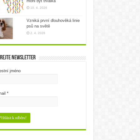
mohl být trvalka
10. 4. 2026
Vzniká první dlouhověká linie
psů na světě
2. 4. 2026
rejte newsletter
estní jméno
ail
*