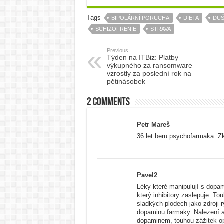
Tags
BIPOLÁRNÍ PORUCHA
DIETA
DUŠ
SCHIZOFRENIE
STRAVA
Previous
Týden na ITBiz: Platby
výkupného za ransomware
vzrostly za poslední rok na
pětinásobek
2 comments
Petr Mareš
36 let beru psychofarmaka. Z
Pavel2
Léky které manipulují s dopam
který inhibitory zaslepuje. 
sladkých plodech jako zdroji 
dopaminu farmaky. Nalezení a
dopaminem, touhou zážitek o