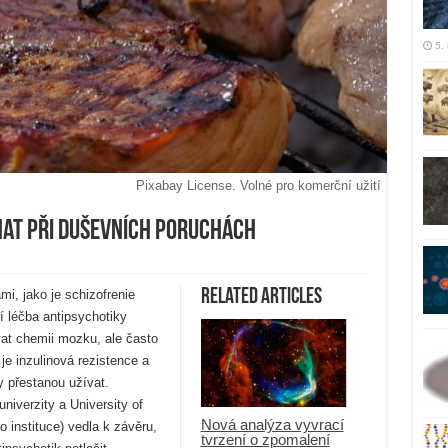
5.
Pixabay License. Volné pro komerční užití
hat při duševních poruchách
Related Articles
mi, jako je schizofrenie
í léčba antipsychotiky
at chemii mozku, ale často
je inzulinová rezistence a
y přestanou užívat.
niverzity a University of
Nová analýza vyvrací
o instituce) vedla k závěru,
tvrzení o zpomalení