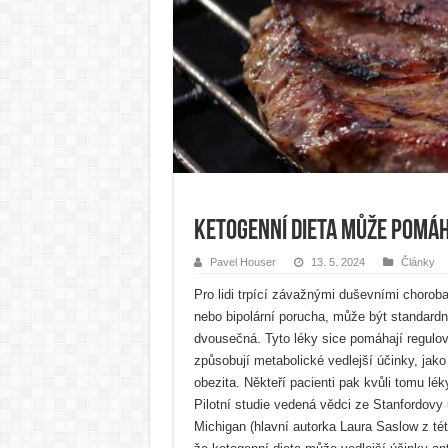
Ketogenní dieta může pomá
Pavel Houser
13. 5. 2024
Články
Pro lidi trpící závažnými duševními choroba
nebo bipolární porucha, může být standardn
dvousečná. Tyto léky sice pomáhají regulov
způsobují metabolické vedlejší účinky, jako 
obezita. Někteří pacienti pak kvůli tomu lék
Pilotní studie vedená vědci ze Stanfordovy u
Michigan (hlavní autorka Laura Saslow z tét