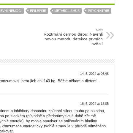
EVNÍ NEMOCI
EPILEPSIE
METABOLISMUS
PSYCHIATRIE
Next
Roztrhání černou dírou: Navrhli
novou metodu detekce prvních
hvězd
14. 5. 2024 at 06:48
konzumoval jsem jich asi 140 kg. Běžte někam s dietami.
16. 5. 2024 at 18:05
inem a inhibitory dopaminu způsobí silnou touhu po nikotinu,
Touha po sladkém (původně v předprůmyslové době zřejmě
rychlé energie), by mohla souviset se snižováním hladiny
 konzumace energeticky rychlé stravy je v přírodě odměněno
pakovat.