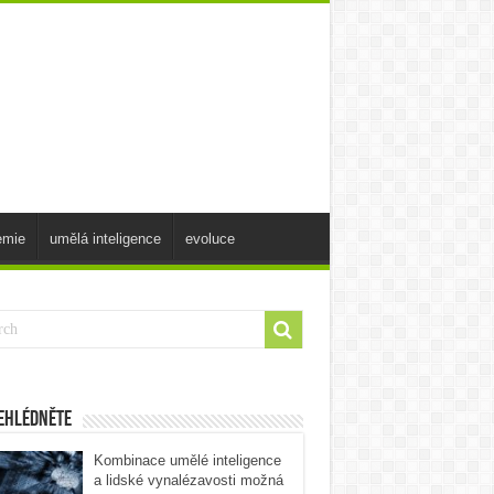
emie
umělá inteligence
evoluce
ehlédněte
Kombinace umělé inteligence
a lidské vynalézavosti možná