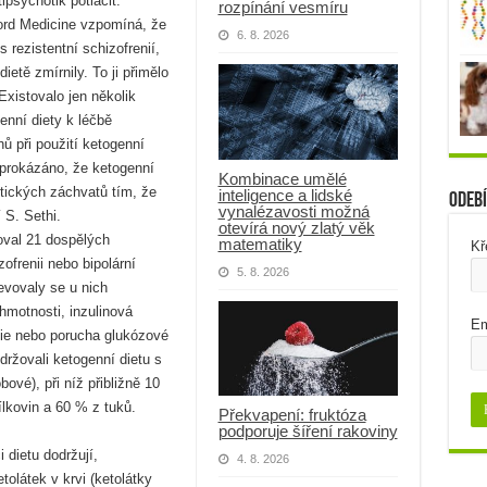
ipsychotik potlačit.
rozpínání vesmíru
ord Medicine vzpomíná, že
6. 8. 2026
 rezistentní schizofrenií,
ietě zmírnily. To ji přimělo
 Existovalo jen několik
genní diety k léčbě
hů při použití ketogenní
 prokázáno, že ketogenní
Kombinace umělé
eptických záchvatů tím, že
inteligence a lidské
Odebí
vynalézavosti možná
 S. Sethi.
otevírá nový zlatý věk
oval 21 dospělých
matematiky
Kř
ofrenii nebo bipolární
5. 8. 2026
jevovaly se u nich
hmotnosti, inzulinová
Em
émie nebo porucha glukózové
održovali ketogenní dietu s
vé), při níž přibližně 10
ílkovin a 60 % z tuků.
Překvapení: fruktóza
podporuje šíření rakoviny
 dietu dodržují,
4. 8. 2026
tolátek v krvi (ketolátky