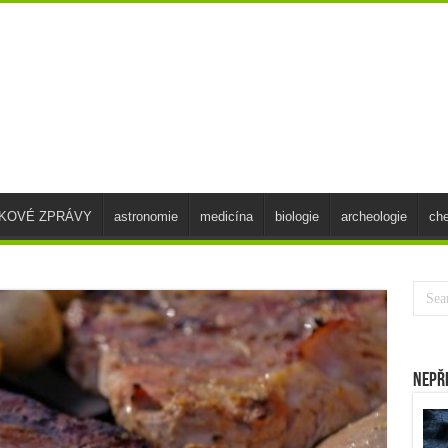
SKOVÉ ZPRÁVY
astronomie
medicína
biologie
archeologie
ch
Nepř