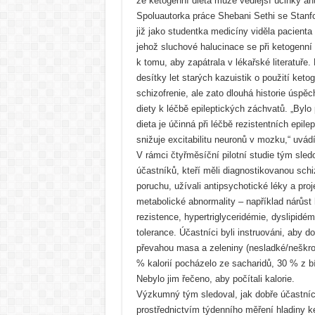
že ketogenní dieta může vedlejší účinky ant
Spoluautorka práce Shebani Sethi se Stanf
již jako studentka medicíny viděla pacienta s
jehož sluchové halucinace se při ketogenní d
k tomu, aby zapátrala v lékařské literatuře.
desítky let starých kazuistik o použití keto
schizofrenie, ale zato dlouhá historie úspěc
diety k léčbě epileptických záchvatů. „Bylo
dieta je účinná při léčbě rezistentních epil
snižuje excitabilitu neuronů v mozku,“ uvádí
V rámci čtyřměsíční pilotní studie tým sled
účastníků, kteří měli diagnostikovanou schiz
poruchu, užívali antipsychotické léky a pro
metabolické abnormality – například nárůst 
rezistence, hypertriglyceridémie, dyslipid
tolerance. Účastníci byli instruováni, aby d
převahou masa a zeleniny (nesladké/neškrobo
% kalorií pocházelo ze sacharidů, 30 % z b
Nebylo jim řečeno, aby počítali kalorie.
Výzkumný tým sledoval, jak dobře účastníci
prostřednictvím týdenního měření hladiny ke