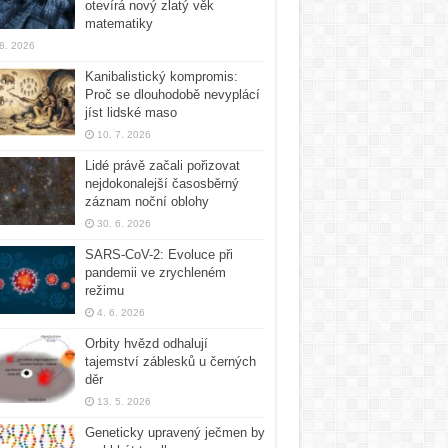
otevírá nový zlatý věk
matematiky
 8. 2026
Kanibalistický kompromis:
Proč se dlouhodobě nevyplácí
jíst lidské maso
10. 7. 2026
Lidé právě začali pořizovat
nejdokonalejší časosběrný
záznam noční oblohy
30. 6. 2026
SARS-CoV-2: Evoluce při
pandemii ve zrychleném
režimu
4. 6. 2026
Orbity hvězd odhalují
tajemství záblesků u černých
děr
13. 5. 2026
Geneticky upravený ječmen by