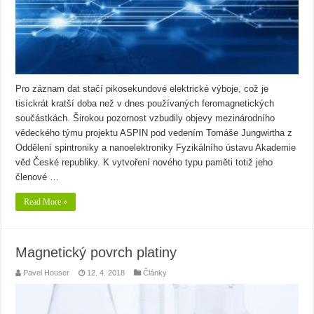
Pro záznam dat stačí pikosekundové elektrické výboje, což je
tisíckrát kratší doba než v dnes používaných feromagnetických
součástkách. Širokou pozornost vzbudily objevy mezinárodního
vědeckého týmu projektu ASPIN pod vedením Tomáše Jungwirtha z
Oddělení spintroniky a nanoelektroniky Fyzikálního ústavu Akademie
věd České republiky. K vytvoření nového typu paměti totiž jeho
členové …
Read More »
Magnetický povrch platiny
Pavel Houser
12. 4. 2018
Články