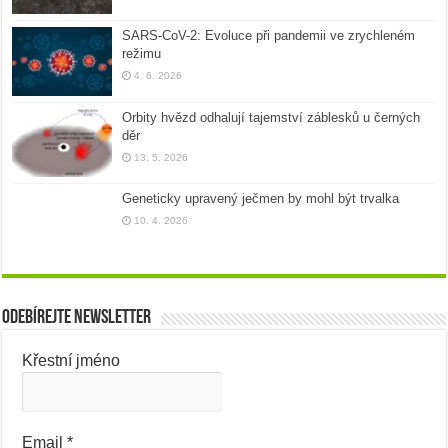
SARS-CoV-2: Evoluce při pandemii ve zrychleném
režimu
4. 6. 2026
Orbity hvězd odhalují tajemství záblesků u černých
děr
13. 5. 2026
Geneticky upravený ječmen by mohl být trvalka
10. 4. 2026
Odebírejte newsletter
Křestní jméno
Email
*