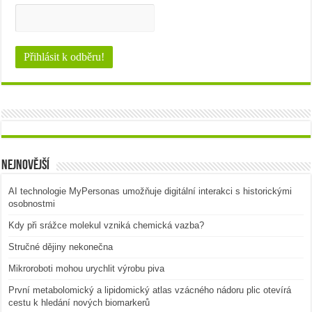
Nejnovější
AI technologie MyPersonas umožňuje digitální interakci s historickými
osobnostmi
Kdy při srážce molekul vzniká chemická vazba?
Stručné dějiny nekonečna
Mikroroboti mohou urychlit výrobu piva
První metabolomický a lipidomický atlas vzácného nádoru plic otevírá
cestu k hledání nových biomarkerů