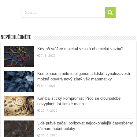
Nepřehlédněte
Kdy při srážce molekul vzniká chemická vazba?
7. 8. 2026
Kombinace umělé inteligence a lidské vynalézavosti
možná otevírá nový zlatý věk matematiky
5. 8. 2026
Kanibalistický kompromis: Proč se dlouhodobě
nevyplácí jíst lidské maso
10. 7. 2026
Lidé právě začali pořizovat nejdokonalejší časosběrný
záznam noční oblohy
30. 6. 2026