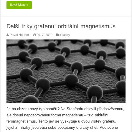
Read More »
Další triky grafenu: orbitální magnetismus
Pavel Houser
29. 7. 2019
Články
Je na obzoru nový typ pamětí? Na Stanfordu objevili předpovězenou,
ale dosud nepozorovanou formu magnetismu – tzv. orbitální
feromagnetismus. Tento jev se vyskytuje u dvou vrstev grafenu,
jejichž mřížky jsou vůči sobě pootočeny o určitý úhel. Pootočené