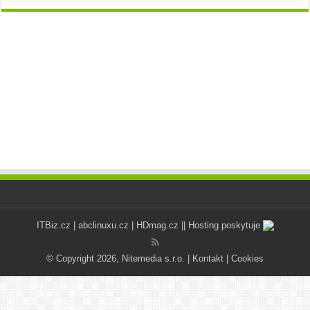
ITBiz.cz
|
abclinuxu.cz
|
HDmag.cz
|| Hosting poskytuje
© Copyright 2026, Nitemedia s.r.o. |
Kontakt
|
Cookies