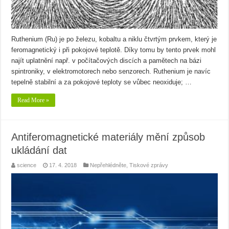
Ruthenium (Ru) je po železu, kobaltu a niklu čtvrtým prvkem, který je
feromagnetický i při pokojové teplotě. Díky tomu by tento prvek mohl
najít uplatnění např. v počítačových discích a pamětech na bázi
spintroniky, v elektromotorech nebo senzorech. Ruthenium je navíc
tepelně stabilní a za pokojové teploty se vůbec neoxiduje; …
Read More »
Antiferomagnetické materiály mění způsob
ukládání dat
science
17. 4. 2018
Nepřehlédněte
,
Tiskové zprávy