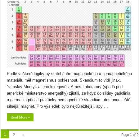
Podle veškeré logiky by smícháním magnetického a nemagnetického
materiálu měl magnetismus poklesnout. Skandium to vidí jinak.
Yaroslav Mudryk a jeho kolegové z Ames Laboratory (spadá pod
americké ministerstvo energetiky) zjistili, že když do slitiny gadolinia
a germania přidají prakticky nemagnetické skandium, dostanou ještě
silnější magnet. Pro výsledek bylo nejdůležitější, aby …
Read More »
1
2
»
Page 1 of 2