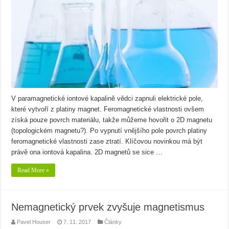
V paramagnetické iontové kapalině vědci zapnuli elektrické pole,
které vytvoří z platiny magnet. Feromagnetické vlastnosti ovšem
získá pouze povrch materiálu, takže můžeme hovořit o 2D magnetu
(topologickém magnetu?). Po vypnutí vnějšího pole povrch platiny
feromagnetické vlastnosti zase ztratí. Klíčovou novinkou má být
právě ona iontová kapalina. 2D magnetů se sice …
Read More »
Nemagnetický prvek zvyšuje magnetismus
Pavel Houser
7. 11. 2017
Články