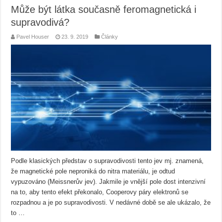
Může být látka současně feromagnetická i
supravodivá?
Pavel Houser
23. 9. 2019
Články
Podle klasických představ o supravodivosti tento jev mj. znamená,
že magnetické pole neproniká do nitra materiálu, je odtud
vypuzováno (Meissnerův jev). Jakmile je vnější pole dost intenzivní
na to, aby tento efekt překonalo, Cooperovy páry elektronů se
rozpadnou a je po supravodivosti. V nedávné době se ale ukázalo, že
to …