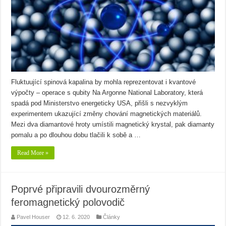
Fluktuující spinová kapalina by mohla reprezentovat i kvantové
výpočty – operace s qubity Na Argonne National Laboratory, která
spadá pod Ministerstvo energeticky USA, přišli s nezvyklým
experimentem ukazující změny chování magnetických materiálů.
Mezi dva diamantové hroty umístili magnetický krystal, pak diamanty
pomalu a po dlouhou dobu tlačili k sobě a …
Read More »
Poprvé připravili dvourozměrný
feromagnetický polovodič
Pavel Houser
12. 6. 2020
Články