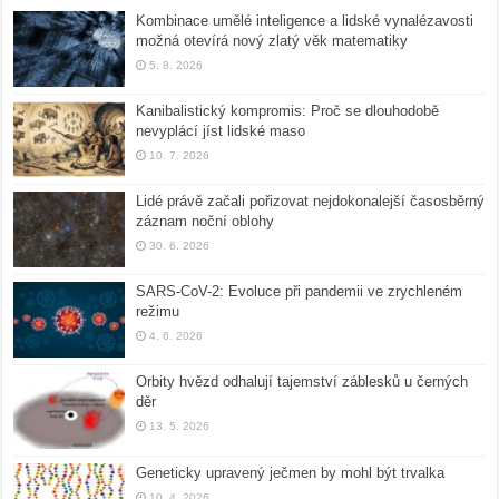
Kombinace umělé inteligence a lidské vynalézavosti
možná otevírá nový zlatý věk matematiky
5. 8. 2026
Kanibalistický kompromis: Proč se dlouhodobě
nevyplácí jíst lidské maso
10. 7. 2026
Lidé právě začali pořizovat nejdokonalejší časosběrný
záznam noční oblohy
30. 6. 2026
SARS-CoV-2: Evoluce při pandemii ve zrychleném
režimu
4. 6. 2026
Orbity hvězd odhalují tajemství záblesků u černých
děr
13. 5. 2026
Geneticky upravený ječmen by mohl být trvalka
10. 4. 2026