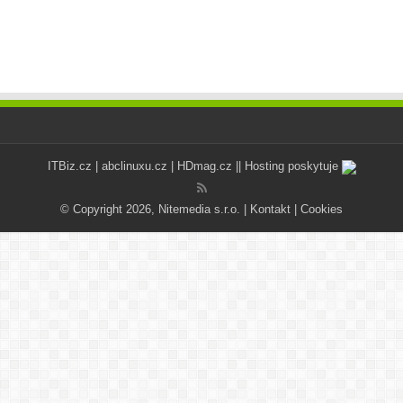
ITBiz.cz
|
abclinuxu.cz
|
HDmag.cz
|| Hosting poskytuje
© Copyright 2026, Nitemedia s.r.o. |
Kontakt
|
Cookies