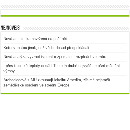
Nejnovější
Nová antibiotika navržená na počítači
Kořeny rostou jinak, než vědci dosud předpokládali
Nová analýza vyvrací tvrzení o zpomalení rozpínání vesmíru
I přes tropické teploty dosáhl Temelín druhé nejvyšší letošní měsíční
výroby
Archeologové z MU zkoumají lokalitu Amerika, zřejmě nejstarší
zemědělské osídlení ve střední Evropě