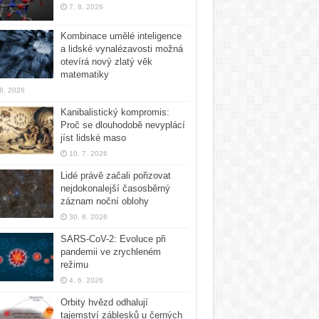
7. 8. 2026
Kombinace umělé inteligence
a lidské vynalézavosti možná
otevírá nový zlatý věk
matematiky
 8. 2026
Kanibalistický kompromis:
Proč se dlouhodobě nevyplácí
jíst lidské maso
10. 7. 2026
Lidé právě začali pořizovat
nejdokonalejší časosběrný
záznam noční oblohy
30. 6. 2026
SARS-CoV-2: Evoluce při
pandemii ve zrychleném
režimu
4. 6. 2026
Orbity hvězd odhalují
tajemství záblesků u černých