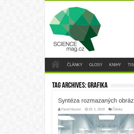
ČLÁNKY
GLOSY
KNIHY
TI
Tag Archives:
grafika
Syntéza rozmazaných obráz
Pavel Houser
29. 1. 2019
Články