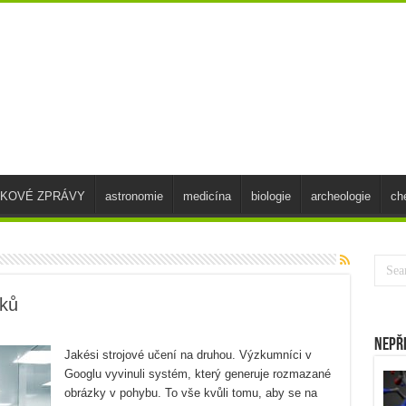
SKOVÉ ZPRÁVY
astronomie
medicína
biologie
archeologie
ch
ků
Nepř
Jakési strojové učení na druhou. Výzkumníci v
Googlu vyvinuli systém, který generuje rozmazané
obrázky v pohybu. To vše kvůli tomu, aby se na