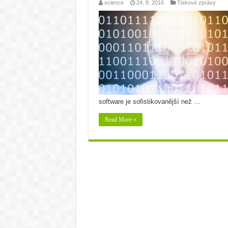
science
24. 8. 2016
Tiskové zprávy
software je sofistikovanější než …
Read More »