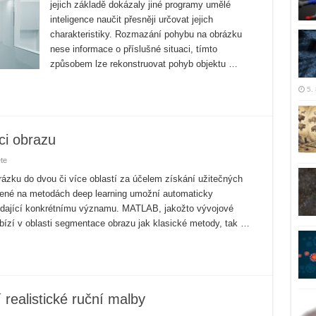
jejich základě dokázaly jiné programy umělé
inteligence naučit přesněji určovat jejich
charakteristiky. Rozmazání pohybu na obrázku
nese informace o příslušné situaci, tímto
způsobem lze rekonstruovat pohyb objektu …
5.
ci obrazu
te
ázku do dvou či více oblastí za účelem získání užitečných
žené na metodách deep learning umožní automaticky
ídající konkrétnímu významu. MATLAB, jakožto vývojové
bízí v oblasti segmentace obrazu jak klasické metody, tak …
realistické ruční malby