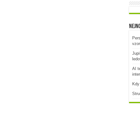
Nejno
Pers
vzo
Jupi
ledo
AI t
inte
Kdy 
Stru