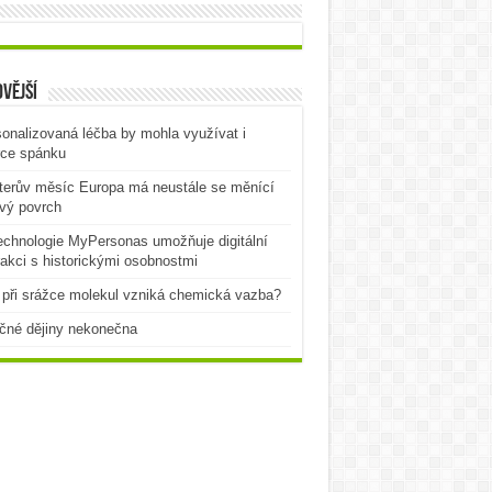
vější
onalizovaná léčba by mohla využívat i
rce spánku
terův měsíc Europa má neustále se měnící
vý povrch
echnologie MyPersonas umožňuje digitální
rakci s historickými osobnostmi
při srážce molekul vzniká chemická vazba?
čné dějiny nekonečna