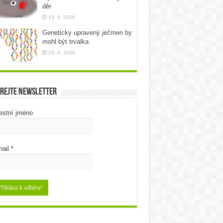
děr
13. 5. 2026
Geneticky upravený ječmen by
mohl být trvalka
10. 4. 2026
rejte newsletter
estní jméno
ail
*