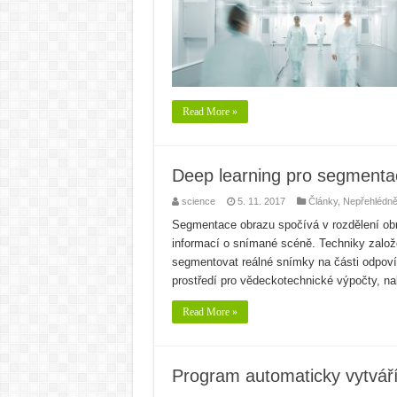
Read More »
Deep learning pro segmenta
science
5. 11. 2017
Články
,
Nepřehlédně
Segmentace obrazu spočívá v rozdělení obr
informací o snímané scéně. Techniky zalo
segmentovat reálné snímky na části odpov
prostředí pro vědeckotechnické výpočty, na
Read More »
Program automaticky vytváří 