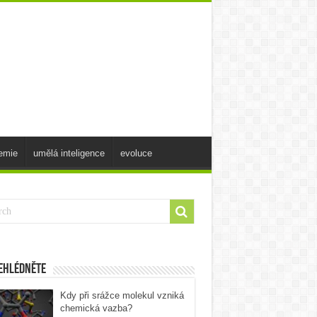
emie
umělá inteligence
evoluce
ehlédněte
Kdy při srážce molekul vzniká
chemická vazba?