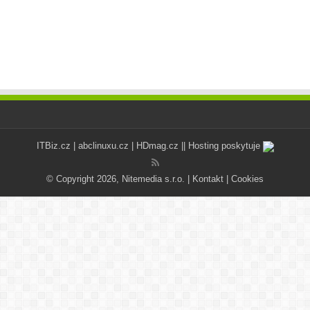
ITBiz.cz
|
abclinuxu.cz
|
HDmag.cz
|| Hosting poskytuje
© Copyright 2026, Nitemedia s.r.o. |
Kontakt
|
Cookies