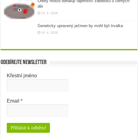
Orbity hvězd odhalují tajemství záblesků u černých
děr
13. 5. 2026
Geneticky upravený ječmen by mohl být trvalka
10. 4. 2026
Odebírejte newsletter
Křestní jméno
Email
*