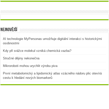
Nejnovější
AI technologie MyPersonas umožňuje digitální interakci s historickými
osobnostmi
Kdy při srážce molekul vzniká chemická vazba?
Stručné dějiny nekonečna
Mikroroboti mohou urychlit výrobu piva
První metabolomický a lipidomický atlas vzácného nádoru plic otevírá
cestu k hledání nových biomarkerů