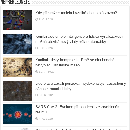
Nepřehlédněte
Kdy při srážce molekul vzniká chemická vazba?
7. 8. 2026
Kombinace umělé inteligence a lidské vynalézavosti
možná otevírá nový zlatý věk matematiky
5. 8. 2026
Kanibalistický kompromis: Proč se dlouhodobě
nevyplácí jíst lidské maso
10. 7. 2026
Lidé právě začali pořizovat nejdokonalejší časosběrný
záznam noční oblohy
30. 6. 2026
SARS-CoV-2: Evoluce při pandemii ve zrychleném
režimu
4. 6. 2026