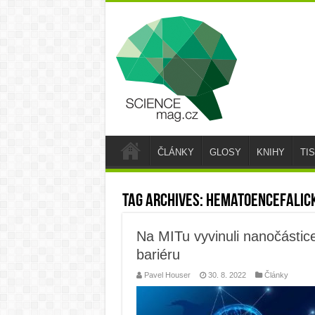
ČLÁNKY
GLOSY
KNIHY
TI
Tag Archives:
hematoencefalic
Na MITu vyvinuli nanočástic
bariéru
Pavel Houser
30. 8. 2022
Články