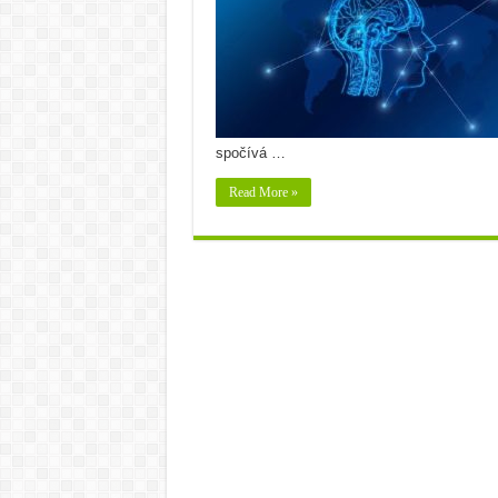
spočívá …
Read More »