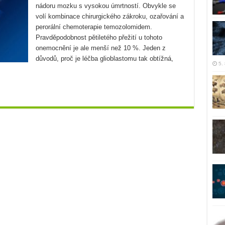
nádoru mozku s vysokou úmrtností. Obvykle se
volí kombinace chirurgického zákroku, ozařování a
perorální chemoterapie temozolomidem.
Pravděpodobnost pětiletého přežití u tohoto
onemocnění je ale menší než 10 %. Jeden z
důvodů, proč je léčba glioblastomu tak obtížná,
5.