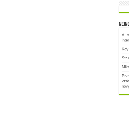
Nejno
AI t
inte
Kdy 
Stru
Mikr
Prvn
vzác
nov