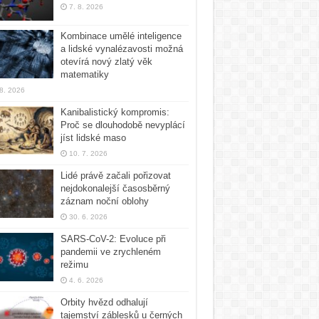
7. 8. 2026
Kombinace umělé inteligence
a lidské vynalézavosti možná
otevírá nový zlatý věk
matematiky
 8. 2026
Kanibalistický kompromis:
Proč se dlouhodobě nevyplácí
jíst lidské maso
10. 7. 2026
Lidé právě začali pořizovat
nejdokonalejší časosběrný
záznam noční oblohy
30. 6. 2026
SARS-CoV-2: Evoluce při
pandemii ve zrychleném
režimu
4. 6. 2026
Orbity hvězd odhalují
tajemství záblesků u černých