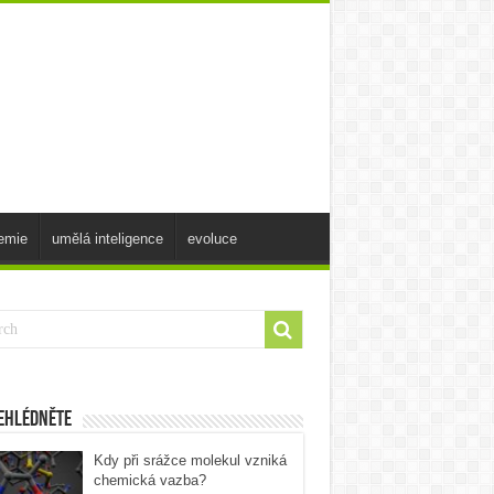
emie
umělá inteligence
evoluce
ehlédněte
Kdy při srážce molekul vzniká
chemická vazba?