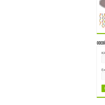
Odebí
Kř
Em