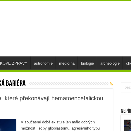
SKOVÉ ZPRÁVY
astronomie
medicína
biologie
archeologie
ch
ká bariéra
e, které překonávají hematoencefalickou
Nepř
V současné době existuje jen málo dobrých
možností léčby glioblastomu, agresivního typu