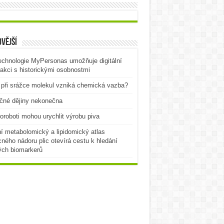
vější
echnologie MyPersonas umožňuje digitální
rakci s historickými osobnostmi
při srážce molekul vzniká chemická vazba?
čné dějiny nekonečna
oroboti mohou urychlit výrobu piva
í metabolomický a lipidomický atlas
ného nádoru plic otevírá cestu k hledání
ých biomarkerů