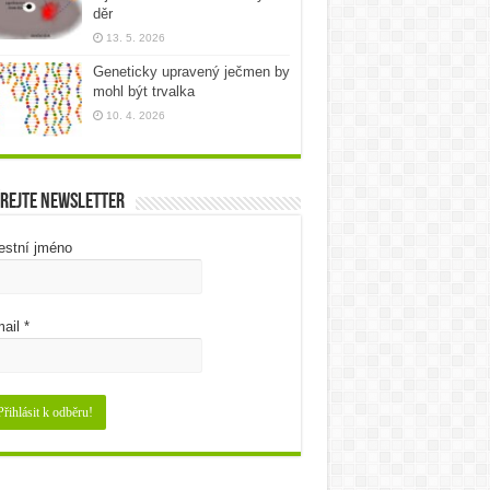
děr
13. 5. 2026
Geneticky upravený ječmen by
mohl být trvalka
10. 4. 2026
rejte newsletter
estní jméno
ail
*