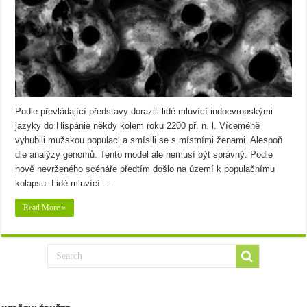
Podle převládající představy dorazili lidé mluvící indoevropskými
jazyky do Hispánie někdy kolem roku 2200 př. n. l. Víceméně
vyhubili mužskou populaci a smísili se s místními ženami. Alespoň
dle analýzy genomů. Tento model ale nemusí být správný. Podle
nově nevrženého scénáře předtím došlo na území k populačnímu
kolapsu. Lidé mluvící …
Read More »