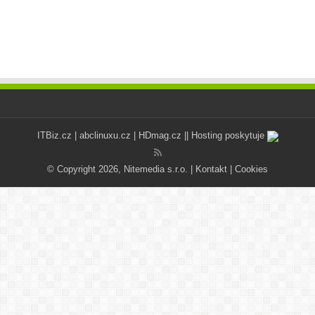
ITBiz.cz
|
abclinuxu.cz
|
HDmag.cz
|| Hosting poskytuje
© Copyright 2026, Nitemedia s.r.o. |
Kontakt
|
Cookies