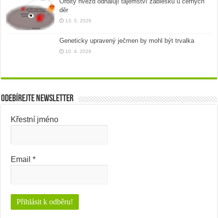
Orbity hvězd odhalují tajemství záblesků u černých
děr
13. 5. 2026
Geneticky upravený ječmen by mohl být trvalka
10. 4. 2026
Odebírejte newsletter
Křestní jméno
Email
*