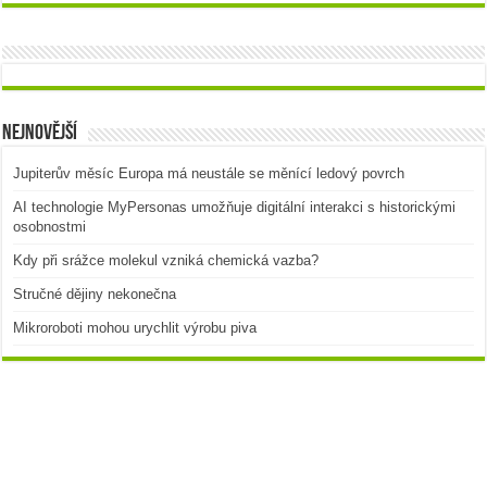
Nejnovější
Jupiterův měsíc Europa má neustále se měnící ledový povrch
AI technologie MyPersonas umožňuje digitální interakci s historickými
osobnostmi
Kdy při srážce molekul vzniká chemická vazba?
Stručné dějiny nekonečna
Mikroroboti mohou urychlit výrobu piva