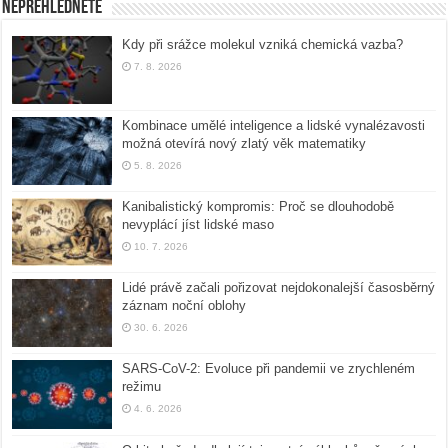
Nepřehlédněte
Kdy při srážce molekul vzniká chemická vazba?
7. 8. 2026
Kombinace umělé inteligence a lidské vynalézavosti
možná otevírá nový zlatý věk matematiky
5. 8. 2026
Kanibalistický kompromis: Proč se dlouhodobě
nevyplácí jíst lidské maso
10. 7. 2026
Lidé právě začali pořizovat nejdokonalejší časosběrný
záznam noční oblohy
30. 6. 2026
SARS-CoV-2: Evoluce při pandemii ve zrychleném
režimu
4. 6. 2026