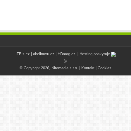
ITBiz.cz
|
abclinuxu.cz
|
HDmag.cz
|| Hosting poskytuje
© Copyright 2026, Nitemedia s.r.o. |
Kontakt
|
Cookies