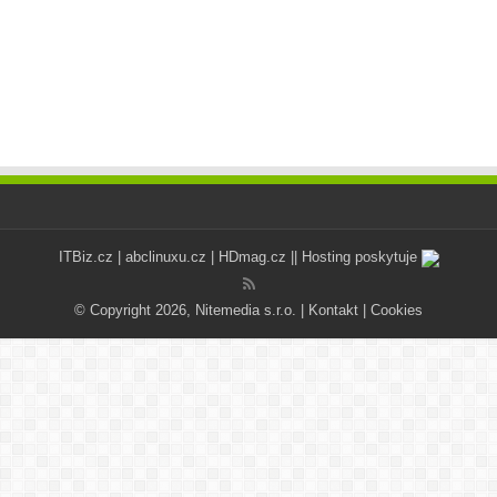
ITBiz.cz
|
abclinuxu.cz
|
HDmag.cz
|| Hosting poskytuje
© Copyright 2026, Nitemedia s.r.o. |
Kontakt
|
Cookies