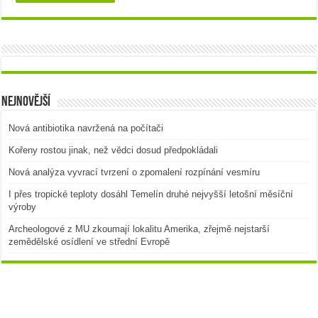
Nejnovější
Nová antibiotika navržená na počítači
Kořeny rostou jinak, než vědci dosud předpokládali
Nová analýza vyvrací tvrzení o zpomalení rozpínání vesmíru
I přes tropické teploty dosáhl Temelín druhé nejvyšší letošní měsíční
výroby
Archeologové z MU zkoumají lokalitu Amerika, zřejmě nejstarší
zemědělské osídlení ve střední Evropě