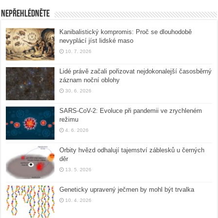
Nepřehlédněte
Kanibalistický kompromis: Proč se dlouhodobě
nevyplácí jíst lidské maso
10. 7. 2026
Lidé právě začali pořizovat nejdokonalejší časosběrný
záznam noční oblohy
30. 6. 2026
SARS-CoV-2: Evoluce při pandemii ve zrychleném
režimu
4. 6. 2026
Orbity hvězd odhalují tajemství záblesků u černých
děr
13. 5. 2026
Geneticky upravený ječmen by mohl být trvalka
10. 4. 2026