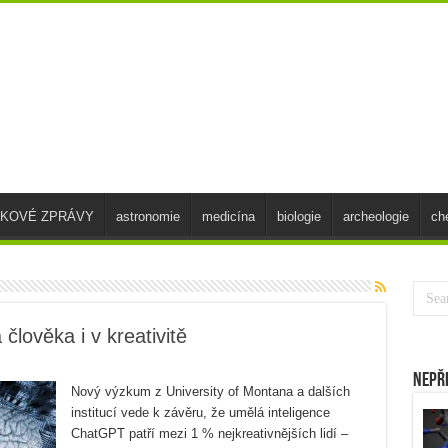
SKOVÉ ZPRÁVY
astronomie
medicína
biologie
archeologie
ch
člověka i v kreativitě
Nepř
Nový výzkum z University of Montana a dalších
institucí vede k závěru, že umělá inteligence
ChatGPT patří mezi 1 % nejkreativnějších lidí –