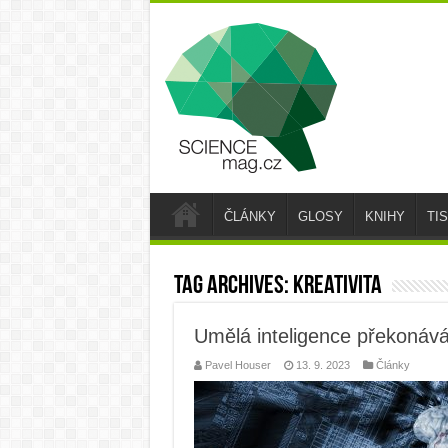
ČLÁNKY
GLOSY
KNIHY
TI
Tag Archives:
kreativita
Umělá inteligence překonává 
Pavel Houser
13. 9. 2023
Články