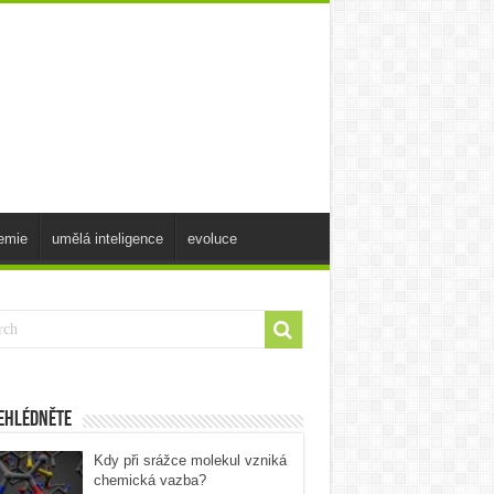
emie
umělá inteligence
evoluce
ehlédněte
Kdy při srážce molekul vzniká
chemická vazba?