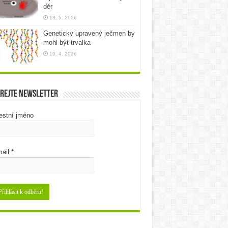
děr
13. 5. 2026
Geneticky upravený ječmen by
mohl být trvalka
10. 4. 2026
rejte newsletter
estní jméno
ail
*