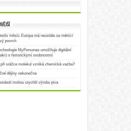
vější
terův měsíc Europa má neustále se měnící
vý povrch
echnologie MyPersonas umožňuje digitální
rakci s historickými osobnostmi
při srážce molekul vzniká chemická vazba?
čné dějiny nekonečna
oroboti mohou urychlit výrobu piva