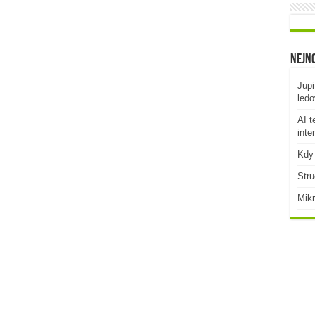
Nejno
Jupi
ledo
AI t
inte
Kdy 
Stru
Mikr