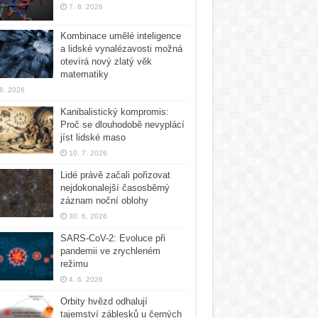
7. 8. 2026
Kombinace umělé inteligence
a lidské vynalézavosti možná
otevírá nový zlatý věk
matematiky
 8. 2026
Kanibalistický kompromis:
Proč se dlouhodobě nevyplácí
jíst lidské maso
10. 7. 2026
Lidé právě začali pořizovat
nejdokonalejší časosběrný
záznam noční oblohy
30. 6. 2026
SARS-CoV-2: Evoluce při
pandemii ve zrychleném
režimu
4. 6. 2026
Orbity hvězd odhalují
tajemství záblesků u černých