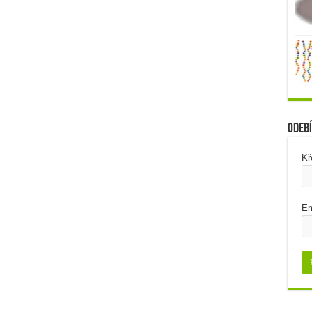
Odebí
Kř
Em