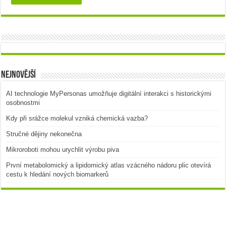
Nejnovější
AI technologie MyPersonas umožňuje digitální interakci s historickými
osobnostmi
Kdy při srážce molekul vzniká chemická vazba?
Stručné dějiny nekonečna
Mikroroboti mohou urychlit výrobu piva
První metabolomický a lipidomický atlas vzácného nádoru plic otevírá
cestu k hledání nových biomarkerů