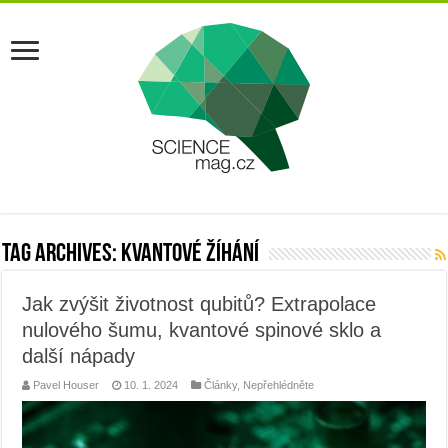
Tag Archives:
kvantové žíhání
Jak zvýšit životnost qubitů? Extrapolace
nulového šumu, kvantové spinové sklo a
další nápady
Pavel Houser
10. 1. 2024
Články
,
Nepřehlédněte