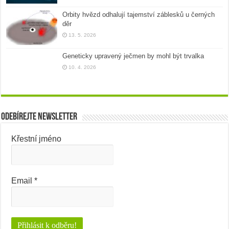
Orbity hvězd odhalují tajemství záblesků u černých
děr
13. 5. 2026
Geneticky upravený ječmen by mohl být trvalka
10. 4. 2026
Odebírejte newsletter
Křestní jméno
Email
*