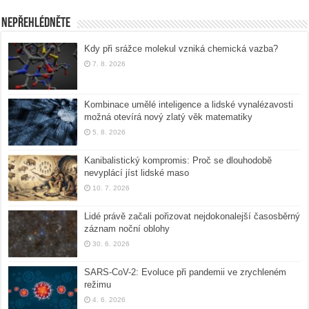
Nepřehlédněte
Kdy při srážce molekul vzniká chemická vazba?
7. 8. 2026
Kombinace umělé inteligence a lidské vynalézavosti
možná otevírá nový zlatý věk matematiky
5. 8. 2026
Kanibalistický kompromis: Proč se dlouhodobě
nevyplácí jíst lidské maso
10. 7. 2026
Lidé právě začali pořizovat nejdokonalejší časosběrný
záznam noční oblohy
30. 6. 2026
SARS-CoV-2: Evoluce při pandemii ve zrychleném
režimu
4. 6. 2026