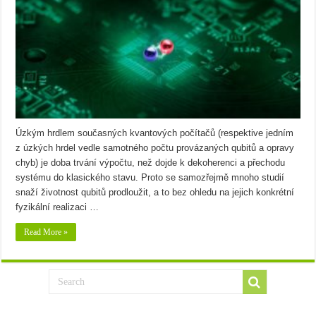
Úzkým hrdlem současných kvantových počítačů (respektive jedním
z úzkých hrdel vedle samotného počtu provázaných qubitů a opravy
chyb) je doba trvání výpočtu, než dojde k dekoherenci a přechodu
systému do klasického stavu. Proto se samozřejmě mnoho studií
snaží životnost qubitů prodloužit, a to bez ohledu na jejich konkrétní
fyzikální realizaci …
Read More »