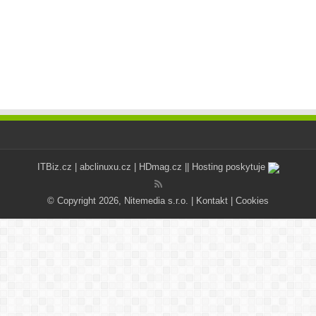
ITBiz.cz
|
abclinuxu.cz
|
HDmag.cz
|| Hosting poskytuje
© Copyright 2026, Nitemedia s.r.o. |
Kontakt
|
Cookies