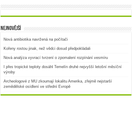
Nejnovější
Nová antibiotika navržená na počítači
Kořeny rostou jinak, než vědci dosud předpokládali
Nová analýza vyvrací tvrzení o zpomalení rozpínání vesmíru
I přes tropické teploty dosáhl Temelín druhé nejvyšší letošní měsíční
výroby
Archeologové z MU zkoumají lokalitu Amerika, zřejmě nejstarší
zemědělské osídlení ve střední Evropě