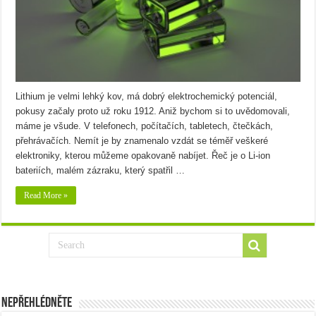
Lithium je velmi lehký kov, má dobrý elektrochemický potenciál,
pokusy začaly proto už roku 1912. Aniž bychom si to uvědomovali,
máme je všude. V telefonech, počítačích, tabletech, čtečkách,
přehrávačích. Nemít je by znamenalo vzdát se téměř veškeré
elektroniky, kterou můžeme opakovaně nabíjet. Řeč je o Li-ion
bateriích, malém zázraku, který spatřil …
Read More »
Nepřehlédněte