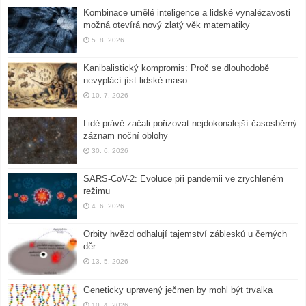
Kombinace umělé inteligence a lidské vynalézavosti
možná otevírá nový zlatý věk matematiky
5. 8. 2026
Kanibalistický kompromis: Proč se dlouhodobě
nevyplácí jíst lidské maso
10. 7. 2026
Lidé právě začali pořizovat nejdokonalejší časosběrný
záznam noční oblohy
30. 6. 2026
SARS-CoV-2: Evoluce při pandemii ve zrychleném
režimu
4. 6. 2026
Orbity hvězd odhalují tajemství záblesků u černých
děr
13. 5. 2026
Geneticky upravený ječmen by mohl být trvalka
10. 4. 2026