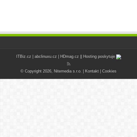
ITBiz.cz
|
abclinuxu.cz
|
HDmag.cz
|| Hosting poskytuje
© Copyright 2026, Nitemedia s.r.o. |
Kontakt
|
Cookies