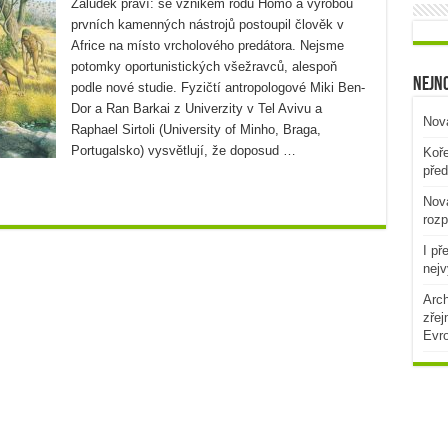
Žaludek praví: se vznikem rodu Homo a výrobou
prvních kamenných nástrojů postoupil člověk v
Africe na místo vrcholového predátora. Nejsme
potomky oportunistických všežravců, alespoň
Nejno
podle nové studie. Fyzičtí antropologové Miki Ben-
Dor a Ran Barkai z Univerzity v Tel Avivu a
Nová
Raphael Sirtoli (University of Minho, Braga,
Portugalsko) vysvětlují, že doposud …
Koře
před
Nová
rozp
I př
nejv
Arch
zřej
Evr