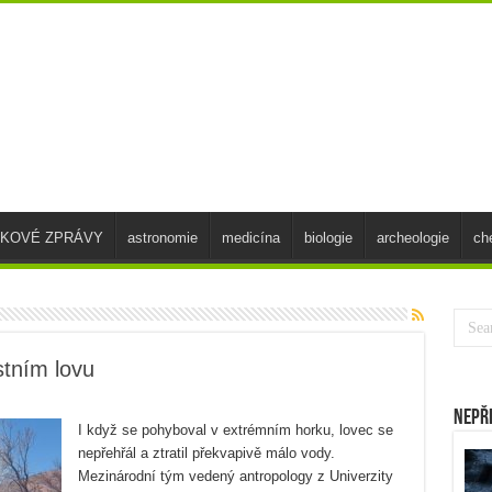
SKOVÉ ZPRÁVY
astronomie
medicína
biologie
archeologie
ch
ostním lovu
Nepř
I když se pohyboval v extrémním horku, lovec se
nepřehřál a ztratil překvapivě málo vody.
Mezinárodní tým vedený antropology z Univerzity