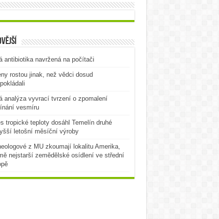
vější
 antibiotika navržená na počítači
ny rostou jinak, než vědci dosud
pokládali
 analýza vyvrací tvrzení o zpomalení
ínání vesmíru
es tropické teploty dosáhl Temelín druhé
yšší letošní měsíční výroby
eologové z MU zkoumají lokalitu Amerika,
mě nejstarší zemědělské osídlení ve střední
opě