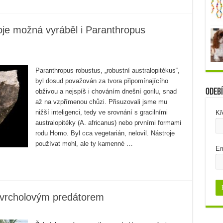
e možná vyráběl i Paranthropus
Paranthropus robustus, „robustní australopitékus“,
byl dosud považován za tvora připomínajícího
Odebí
obživou a nejspíš i chováním dnešní gorilu, snad
až na vzpřímenou chůzi. Přisuzovali jsme mu
nižší inteligenci, tedy ve srovnání s gracilními
Kř
australopitéky (A. africanus) nebo prvními formami
rodu Homo. Byl cca vegetarián, nelovil. Nástroje
používat mohl, ale ty kamenné …
Em
t vrcholovým predátorem