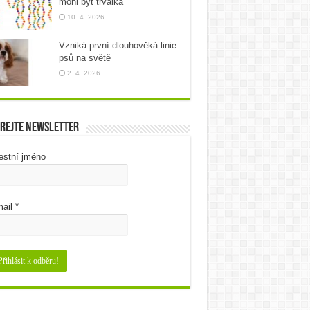
mohl být trvalka
10. 4. 2026
Vzniká první dlouhověká linie
psů na světě
2. 4. 2026
rejte newsletter
estní jméno
ail
*