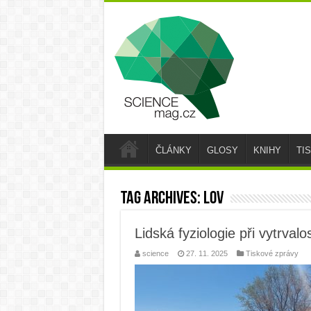
ČLÁNKY
GLOSY
KNIHY
TI
Tag Archives:
lov
Lidská fyziologie při vytrval
science
27. 11. 2025
Tiskové zprávy