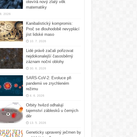
otevírá nový zlatý věk
matematiky
 8. 2026
Kanibalistický kompromis:
Proč se dlouhodobě nevyplácí
jíst lidské maso
10. 7. 2026
Lidé právě začali pořizovat
nejdokonalejší časosběrný
záznam noční oblohy
30. 6. 2026
SARS-CoV-2: Evoluce při
pandemii ve zrychleném
režimu
4. 6. 2026
Orbity hvězd odhalují
tajemství záblesků u černých
děr
13. 5. 2026
Geneticky upravený ječmen by