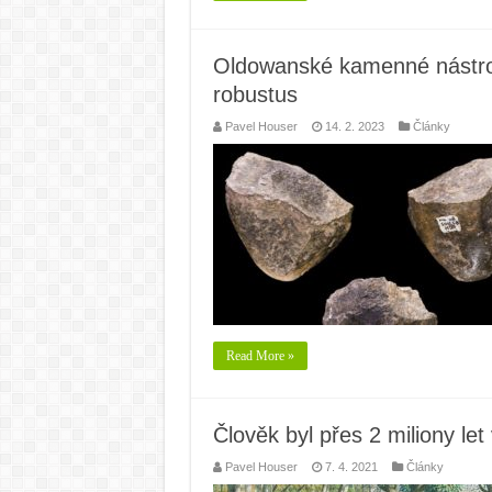
Oldowanské kamenné nástroj
robustus
Pavel Houser
14. 2. 2023
Články
Read More »
Člověk byl přes 2 miliony le
Pavel Houser
7. 4. 2021
Články