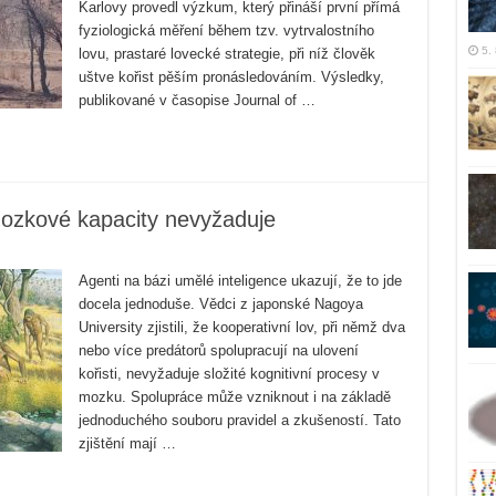
Karlovy provedl výzkum, který přináší první přímá
fyziologická měření během tzv. vytrvalostního
5.
lovu, prastaré lovecké strategie, při níž člověk
uštve kořist pěším pronásledováním. Výsledky,
publikované v časopise Journal of …
 mozkové kapacity nevyžaduje
Agenti na bázi umělé inteligence ukazují, že to jde
docela jednoduše. Vědci z japonské Nagoya
University zjistili, že kooperativní lov, při němž dva
nebo více predátorů spolupracují na ulovení
kořisti, nevyžaduje složité kognitivní procesy v
mozku. Spolupráce může vzniknout i na základě
jednoduchého souboru pravidel a zkušeností. Tato
zjištění mají …