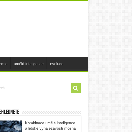
emie
umělá inteligence
evoluce
ehlédněte
Kombinace umělé inteligence
a lidské vynalézavosti možná