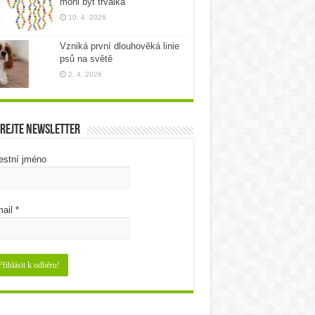
mohl být trvalka
10. 4. 2026
Vzniká první dlouhověká linie
psů na světě
2. 4. 2026
rejte newsletter
estní jméno
ail
*