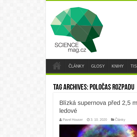
ČLÁNKY
GLOSY
KNIHY
TI
Tag Archives:
poločas rozpadu
Blízká supernova před 2,5 m
ledové
Pavel Houser
3. 10. 2020
Články