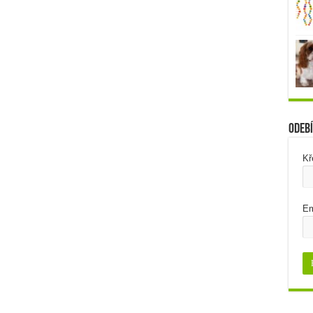
Odebí
Kř
Em