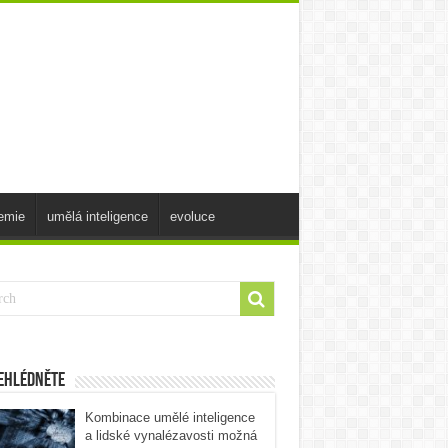
emie
umělá inteligence
evoluce
ehlédněte
Kombinace umělé inteligence
a lidské vynalézavosti možná