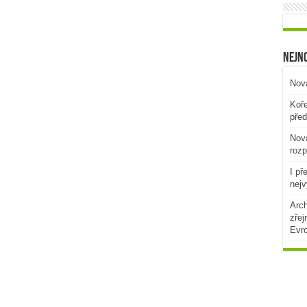
Nejno
Nová
Koře
před
Nová
rozp
I př
nejv
Arch
zřej
Evr