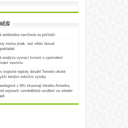
vější
 antibiotika navržená na počítači
ny rostou jinak, než vědci dosud
pokládali
 analýza vyvrací tvrzení o zpomalení
ínání vesmíru
es tropické teploty dosáhl Temelín druhé
yšší letošní měsíční výroby
eologové z MU zkoumají lokalitu Amerika,
mě nejstarší zemědělské osídlení ve střední
opě