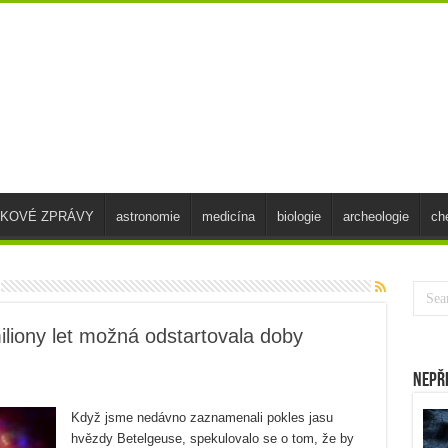
SKOVÉ ZPRÁVY
astronomie
medicína
biologie
archeologie
ch
iliony let možná odstartovala doby
Nepř
Když jsme nedávno zaznamenali pokles jasu
hvězdy Betelgeuse, spekulovalo se o tom, že by