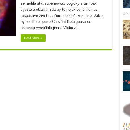
se mohla stát supernovou. Logicky s tím pak
vyvstala otázka, zda by to nějak ovlivnilo nás,
5.
respektive život na Zemi obecně. Viz také: Jak to
bylo s Betelgeuse Chování Betelgeuse se
nakonec vysvětlilo jinak. Vědci z …
Read More »