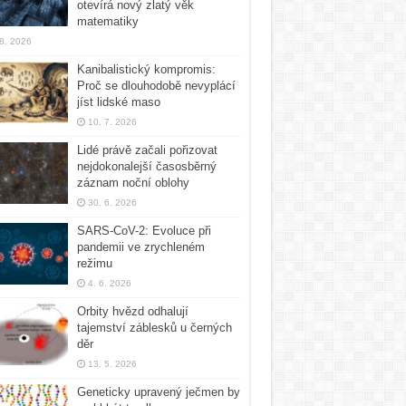
otevírá nový zlatý věk
matematiky
 8. 2026
Kanibalistický kompromis:
Proč se dlouhodobě nevyplácí
jíst lidské maso
10. 7. 2026
Lidé právě začali pořizovat
nejdokonalejší časosběrný
záznam noční oblohy
30. 6. 2026
SARS-CoV-2: Evoluce při
pandemii ve zrychleném
režimu
4. 6. 2026
Orbity hvězd odhalují
tajemství záblesků u černých
děr
13. 5. 2026
Geneticky upravený ječmen by