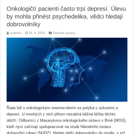
Onkologičtí pacienti často trpí depresí. Úlevu
by mohla přinést psychedelika, vědci hledají
dobrovolníky
science
28. 4. 2025
Tiskové zprávy
Řada lidí s onkologickým onemocněním se potýká s úzkostmi a
depresí. U mnohých z nich přitom nezabírá běžná léčba těchto
obtíží. Odborníci z Masarykova onkologického ústavu v Brně (MOÚ),
kteří nyní začínají spolupracovat na studii Národního ústavu
duševního zdraví (NUDZ), hledají další dobrovolníky do studie, v níž