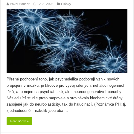
Pavel Houser
12. 8. 2025
Články
Přesné pochopení toho, jak psychedelika podporují vznik nových
propojení v mozku, je klíčové pro vývoj cílených, nehalucinogenních
léků, a to nejen na psychiatrické, ale i neurodegenerativní poruchy.
Následující studie proto mapovala a srovnávala biochemické dráhy
zapojené jak do neuroplasticity, tak do halucinací. (Poznámka PH: tj.
zjednodušeně – nakolik jsou oba …
Read More »