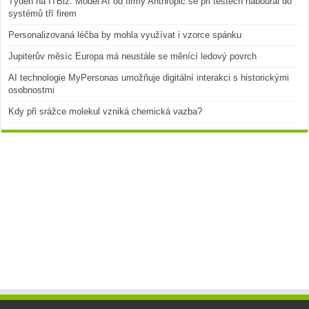
Týden na ITBiz: Model AI od firmy Anthropic se při testech naboural do
systémů tří firem
Personalizovaná léčba by mohla využívat i vzorce spánku
Jupiterův měsíc Europa má neustále se měnící ledový povrch
AI technologie MyPersonas umožňuje digitální interakci s historickými
osobnostmi
Kdy při srážce molekul vzniká chemická vazba?