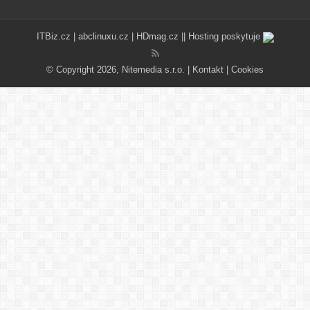
ITBiz.cz
|
abclinuxu.cz
|
HDmag.cz
|| Hosting poskytuje
© Copyright 2026, Nitemedia s.r.o. |
Kontakt
|
Cookies