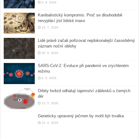
5. 8. 2026
Kanibalistický kompromis: Proč se dlouhodobě
nevyplácí jíst lidské maso
10. 7. 2026
Lidé právě začali pořizovat nejdokonalejší časosběrný
záznam noční oblohy
30. 6. 2026
SARS-CoV-2: Evoluce při pandemii ve zrychleném
režimu
4. 6. 2026
Orbity hvězd odhalují tajemství záblesků u černých
děr
13. 5. 2026
Geneticky upravený ječmen by mohl být trvalka
10. 4. 2026