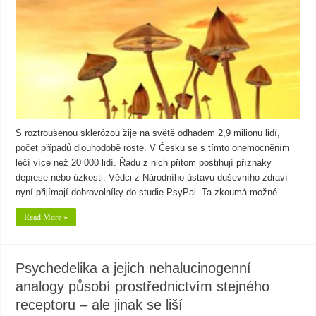
S roztroušenou sklerózou žije na světě odhadem 2,9 milionu lidí,
počet případů dlouhodobě roste. V Česku se s tímto onemocněním
léčí více než 20 000 lidí. Řadu z nich přitom postihují příznaky
deprese nebo úzkosti. Vědci z Národního ústavu duševního zdraví
nyní přijímají dobrovolníky do studie PsyPal. Ta zkoumá možné …
Read More »
Psychedelika a jejich nehalucinogenní
analogy působí prostřednictvím stejného
receptoru – ale jinak se liší