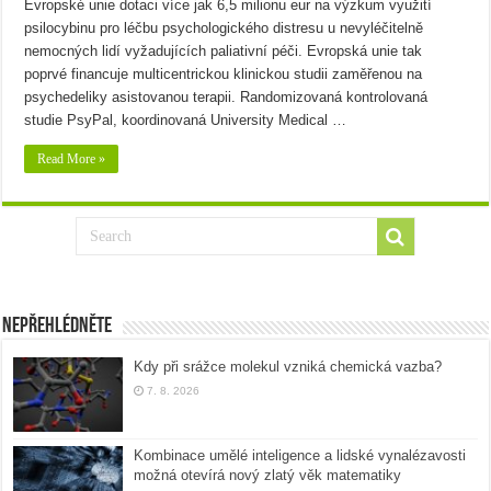
Evropské unie dotaci více jak 6,5 milionu eur na výzkum využití
psilocybinu pro léčbu psychologického distresu u nevyléčitelně
nemocných lidí vyžadujících paliativní péči. Evropská unie tak
poprvé financuje multicentrickou klinickou studii zaměřenou na
psychedeliky asistovanou terapii. Randomizovaná kontrolovaná
studie PsyPal, koordinovaná University Medical …
Read More »
Nepřehlédněte
Kdy při srážce molekul vzniká chemická vazba?
7. 8. 2026
Kombinace umělé inteligence a lidské vynalézavosti
možná otevírá nový zlatý věk matematiky