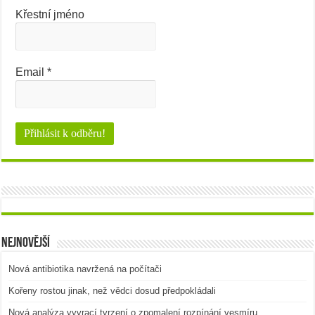
Křestní jméno
Email
*
Nejnovější
Nová antibiotika navržená na počítači
Kořeny rostou jinak, než vědci dosud předpokládali
Nová analýza vyvrací tvrzení o zpomalení rozpínání vesmíru