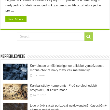
negativně koreluje s frekvencí výskytu Rh pozitivních heterozygotů
(tedy jedinců, kteří nesou jednu kopii genu pro Rh pozitivitu a jednu
pro …
Read More »
Nepřehlédněte
Kombinace umělé inteligence a lidské vynalézavosti
možná otevírá nový zlatý věk matematiky
5. 8. 2026
Kanibalistický kompromis: Proč se dlouhodobě
nevyplácí jíst lidské maso
10. 7. 2026
Lidé právě začali pořizovat nejdokonalejší časosběrný
záznam noční oblohy