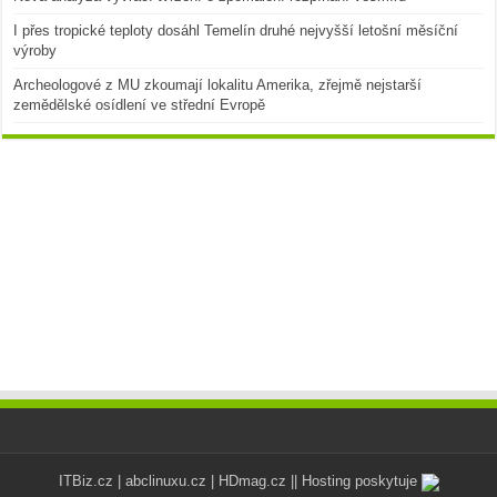
I přes tropické teploty dosáhl Temelín druhé nejvyšší letošní měsíční
výroby
Archeologové z MU zkoumají lokalitu Amerika, zřejmě nejstarší
zemědělské osídlení ve střední Evropě
ITBiz.cz
|
abclinuxu.cz
|
HDmag.cz
|| Hosting poskytuje