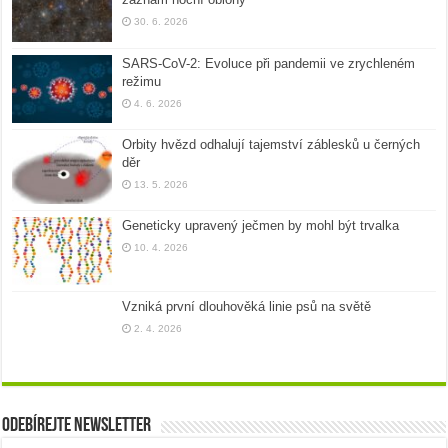
30. 6. 2026
SARS-CoV-2: Evoluce při pandemii ve zrychleném
režimu
4. 6. 2026
Orbity hvězd odhalují tajemství záblesků u černých
děr
13. 5. 2026
Geneticky upravený ječmen by mohl být trvalka
10. 4. 2026
Vzniká první dlouhověká linie psů na světě
2. 4. 2026
Odebírejte newsletter