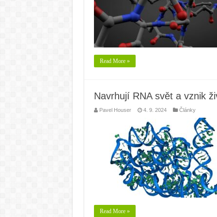
Read More »
Navrhují RNA svět a vznik ž
Pavel Houser
4. 9. 2024
Články
Read More »