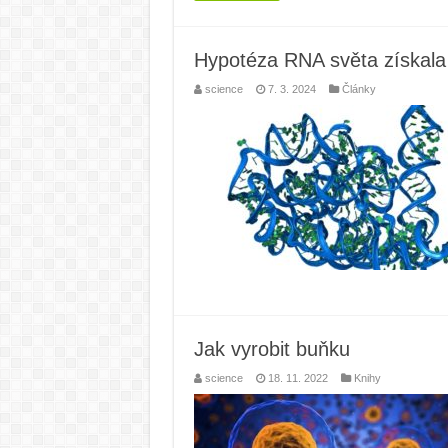
Hypotéza RNA světa získala
science
7. 3. 2024
Články
Jak vyrobit buňku
science
18. 11. 2022
Knihy