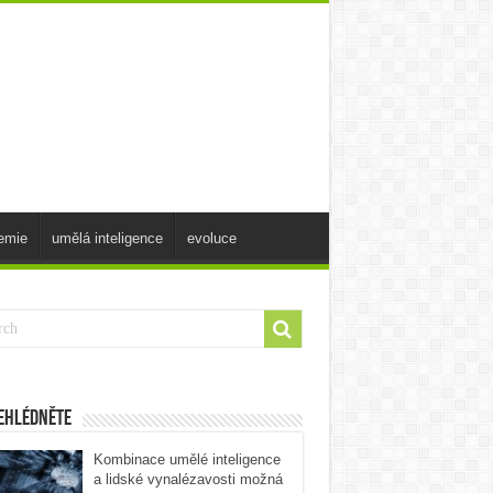
emie
umělá inteligence
evoluce
ehlédněte
Kombinace umělé inteligence
a lidské vynalézavosti možná