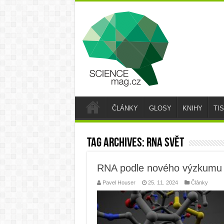
ČLÁNKY
GLOSY
KNIHY
TI
Tag Archives:
rna svět
RNA podle nového výzkumu n
Pavel Houser
25. 11. 2024
Články