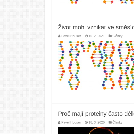
Život mohl vznikat ve směs
Pavel Houser
15. 2. 2021
Články
Proč mají proteiny často dé
Pavel Houser
18. 3. 2020
Články