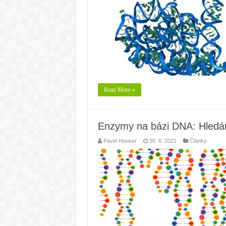
Read More »
Enzymy na bázi DNA: Hledání
Pavel Houser
30. 6. 2021
Články