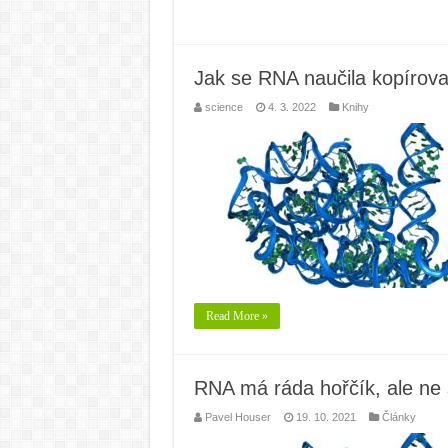
Jak se RNA naučila kopírova
science
4. 3. 2022
Knihy
Read More »
RNA má ráda hořčík, ale ne 
Pavel Houser
19. 10. 2021
Články