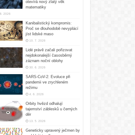
otevírá nový zlatý věk
matematiky
 8. 2026
Kanibalistický kompromis:
Proč se dlouhodobě nevyplácí
jíst lidské maso
10. 7. 2026
Lidé právě začali pořizovat
nejdokonalejší časosběrný
záznam noční oblohy
30. 6. 2026
SARS-CoV-2: Evoluce při
pandemii ve zrychleném
režimu
4. 6. 2026
Orbity hvězd odhalují
tajemství záblesků u černých
děr
13. 5. 2026
Geneticky upravený ječmen by