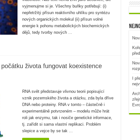
vyjmenujme si je. Všechny buňky potřebují: (i)
nepřetržitý přísun reaktivního uhlíku pro syntézu
nových organických molekul (ii) přísun volné
energie k pohonu metabolických biochemických
Nejno
dějů, tedy tvorby nových …
Nová
Koře
před
Nová
počátku života fungovat koexistence
rozp
I př
nejv
RNA svět představuje vlivnou teorii popisující
Arch
vznik pozemského života a otázku, zda byla dříve
zřej
DNA nebo proteiny. RNA v tomto – částečně i
Evr
experimentálně potvrzeném – modelu může hrát
roli jak enzymu, tak i nosiče genetické informace,
tj. zařídit si sama vlastní replikaci. Problém
slepice a vejce by se tak …