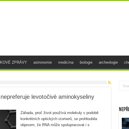
SKOVÉ ZPRÁVY
astronomie
medicína
biologie
archeologie
ch
epreferuje levotočivé aminokyseliny
Nepř
Záhada, proč život používá molekuly v podobě
konkrétních optických izomerů, se prohloubila
objevem, že RNA může spolupracovat i s