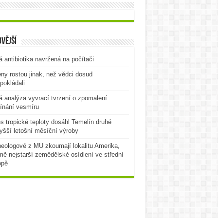
vější
 antibiotika navržená na počítači
ny rostou jinak, než vědci dosud
pokládali
 analýza vyvrací tvrzení o zpomalení
ínání vesmíru
es tropické teploty dosáhl Temelín druhé
yšší letošní měsíční výroby
eologové z MU zkoumají lokalitu Amerika,
mě nejstarší zemědělské osídlení ve střední
opě