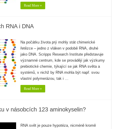
Read More »
ích RNA i DNA
Na počátku života prý mohly stát chimerické
řetězce – jedno z vláken v podobě RNA, druhé
jako DNA. Scripps Research Institute představuje
významné centrum, kde se provádějí jak výzkumy
prebiotické chemie, týkající se jak RNA světa a
systémů, v nichž by RNA mohla být např. svou
vlastní polymerázou, tak i …
Read More »
lku v násobcích 123 aminokyselin?
RNA svět je pouze hypotéza, nicméně kromě