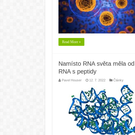
Read More »
Namísto RNA světa měla od 
RNA s peptidy
Pavel Houser
12. 7. 2022
Články