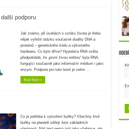
 další podporu
Jak známo, při úvahách o vzniku života je třeba
nějak vyřešit otázku současné duality DNA a
proteinů – genetického kódu a výkonného
hardwaru. Co bylo dříve? Hypotéza RNA světa
Odebí
předpokládá, že „první živou entitou“ byla RNA,
fungující současně jako informační médium i jako
Kř
enzym. Podpora pro tuto teorii je velmi …
Read More »
Em
Co je potřeba k vytvoření buňky? Všechny živé
buňky na planetě sdílejí šest základních
vlastnosti. Náš text nemá znít jako učebnice, ale