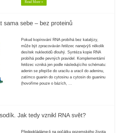
Read More »
t sama sebe – bez proteinů
Pokud kopírování RNA probíhá bez katalýzy,
může být zpracováván řetězec nanejvýš několik
desítek nukleotidů dlouhý. Syntéza kopie RNA
probíhá podle pevných pravidel. Komplementární
řetězec vzniká jen podle následujícího schématu:
adenin se přepíše do uracilu a uracil do adeninu,
zatímco guanin do cytosinu a cytosin do guaninu
(hovoříme pouze o bázích, …
sodík. Jak tedy vznikl RNA svět?
Předpokládáme-li na počátku pozemského života