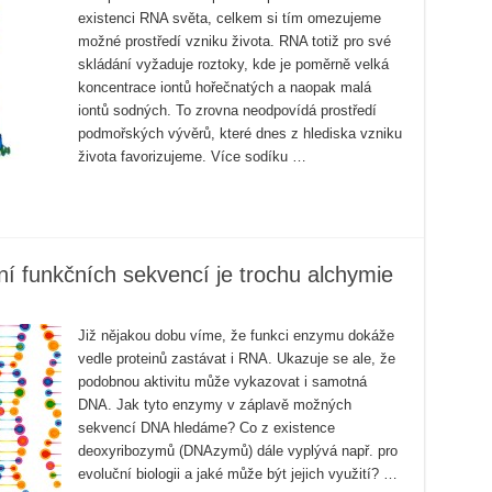
existenci RNA světa, celkem si tím omezujeme
možné prostředí vzniku života. RNA totiž pro své
skládání vyžaduje roztoky, kde je poměrně velká
koncentrace iontů hořečnatých a naopak malá
iontů sodných. To zrovna neodpovídá prostředí
podmořských vývěrů, které dnes z hlediska vzniku
života favorizujeme. Více sodíku …
 funkčních sekvencí je trochu alchymie
Již nějakou dobu víme, že funkci enzymu dokáže
vedle proteinů zastávat i RNA. Ukazuje se ale, že
podobnou aktivitu může vykazovat i samotná
DNA. Jak tyto enzymy v záplavě možných
sekvencí DNA hledáme? Co z existence
deoxyribozymů (DNAzymů) dále vyplývá např. pro
evoluční biologii a jaké může být jejich využití? …