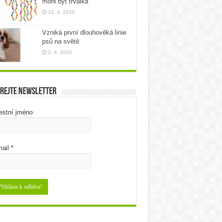
mohl být trvalka
10. 4. 2026
Vzniká první dlouhověká linie
psů na světě
2. 4. 2026
rejte newsletter
estní jméno
ail
*