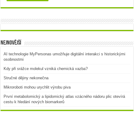
Nejnovější
AI technologie MyPersonas umožňuje digitální interakci s historickými
osobnostmi
Kdy při srážce molekul vzniká chemická vazba?
Stručné dějiny nekonečna
Mikroroboti mohou urychlit výrobu piva
První metabolomický a lipidomický atlas vzácného nádoru plic otevírá
cestu k hledání nových biomarkerů