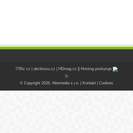
ITBiz.cz
|
abclinuxu.cz
|
HDmag.cz
|| Hosting poskytuje
© Copyright 2026, Nitemedia s.r.o. |
Kontakt
|
Cookies