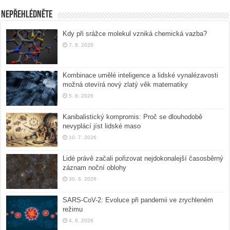
Nepřehlédněte
Kdy při srážce molekul vzniká chemická vazba?
7. 8. 2026
Kombinace umělé inteligence a lidské vynalézavosti
možná otevírá nový zlatý věk matematiky
5. 8. 2026
Kanibalistický kompromis: Proč se dlouhodobě
nevyplácí jíst lidské maso
10. 7. 2026
Lidé právě začali pořizovat nejdokonalejší časosběrný
záznam noční oblohy
30. 6. 2026
SARS-CoV-2: Evoluce při pandemii ve zrychleném
režimu
4. 6. 2026