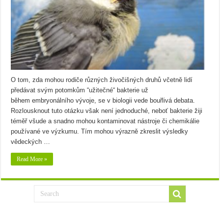
O tom, zda mohou rodiče různých živočišných druhů včetně lidí
předávat svým potomkům “užitečné“ bakterie už
během embryonálního vývoje, se v biologii vede bouřlivá debata.
Rozlousknout tuto otázku však není jednoduché, neboť bakterie žiji
téměř všude a snadno mohou kontaminovat nástroje či chemikálie
používané ve výzkumu. Tím mohou výrazně zkreslit výsledky
vědeckých …
Read More »