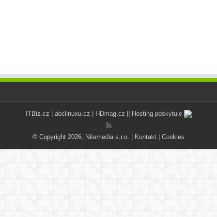
ITBiz.cz
|
abclinuxu.cz
|
HDmag.cz
|| Hosting poskytuje
© Copyright 2026, Nitemedia s.r.o. |
Kontakt
|
Cookies