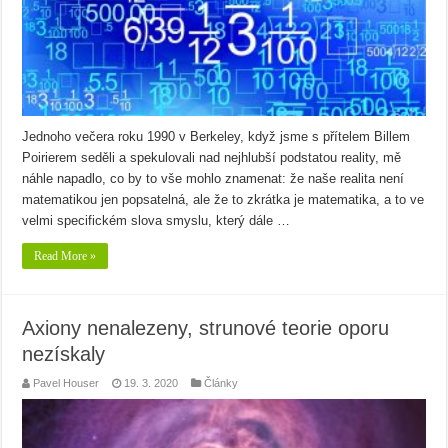
Jednoho večera roku 1990 v Berkeley, když jsme s přítelem Billem
Poirierem seděli a spekulovali nad nejhlubší podstatou reality, mě
náhle napadlo, co by to vše mohlo znamenat: že naše realita není
matematikou jen popsatelná, ale že to zkrátka je matematika, a to ve
velmi specifickém slova smyslu, který dále …
Read More »
Axiony nenalezeny, strunové teorie oporu
nezískaly
Pavel Houser
19. 3. 2020
Články