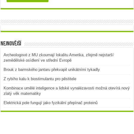
Nejnovější
Archeologové z MU zkoumají lokalitu Amerika, zřejmě nejstarší
zemědělské osídlení ve střední Evropě
Brouk z barmského jantaru překvapil unikátními tykadly
Z rybího kalu k biostimulantu pro pěstitele
Kombinace umělé inteligence a lidské vynalézavosti možná otevírá nový
zlatý věk matematiky
Elektrická pole fungují jako fyzikální přepínač proteinů