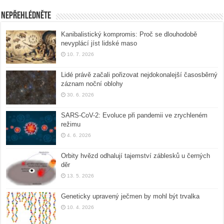
Nepřehlédněte
Kanibalistický kompromis: Proč se dlouhodobě
nevyplácí jíst lidské maso
10. 7. 2026
Lidé právě začali pořizovat nejdokonalejší časosběrný
záznam noční oblohy
30. 6. 2026
SARS-CoV-2: Evoluce při pandemii ve zrychleném
režimu
4. 6. 2026
Orbity hvězd odhalují tajemství záblesků u černých
děr
13. 5. 2026
Geneticky upravený ječmen by mohl být trvalka
10. 4. 2026