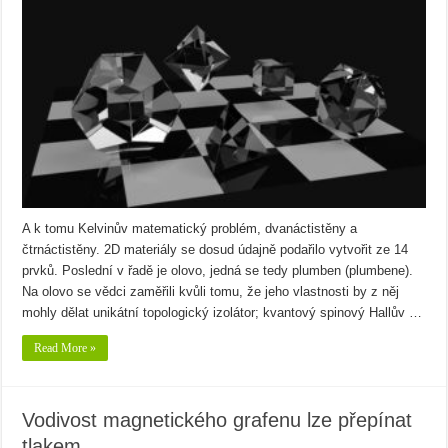
A k tomu Kelvinův matematický problém, dvanáctistěny a
čtrnáctistěny. 2D materiály se dosud údajně podařilo vytvořit ze 14
prvků. Poslední v řadě je olovo, jedná se tedy plumben (plumbene).
Na olovo se vědci zaměřili kvůli tomu, že jeho vlastnosti by z něj
mohly dělat unikátní topologický izolátor; kvantový spinový Hallův …
Read More »
Vodivost magnetického grafenu lze přepínat
tlakem