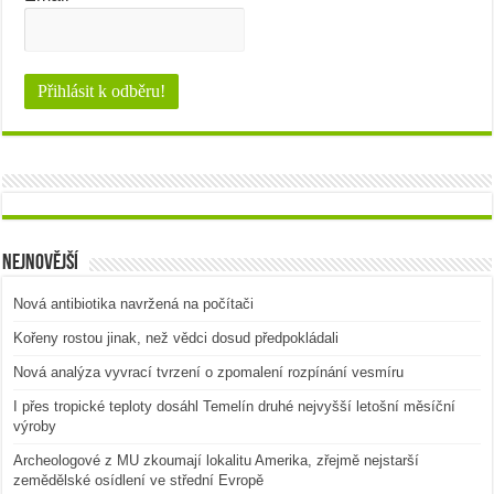
Nejnovější
Nová antibiotika navržená na počítači
Kořeny rostou jinak, než vědci dosud předpokládali
Nová analýza vyvrací tvrzení o zpomalení rozpínání vesmíru
I přes tropické teploty dosáhl Temelín druhé nejvyšší letošní měsíční
výroby
Archeologové z MU zkoumají lokalitu Amerika, zřejmě nejstarší
zemědělské osídlení ve střední Evropě