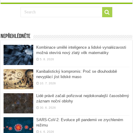
Nepřehlédněte
Kombinace umělé inteligence a lidské vynalézavosti
možná otevírá nový zlatý věk matematiky
5. 8. 2026
Kanibalistický kompromis: Proč se dlouhodobě
nevyplácí jíst lidské maso
10. 7. 2026
Lidé právě začali pořizovat nejdokonalejší časosběrný
záznam noční oblohy
30. 6. 2026
SARS-CoV-2: Evoluce při pandemii ve zrychleném
režimu
4. 6. 2026