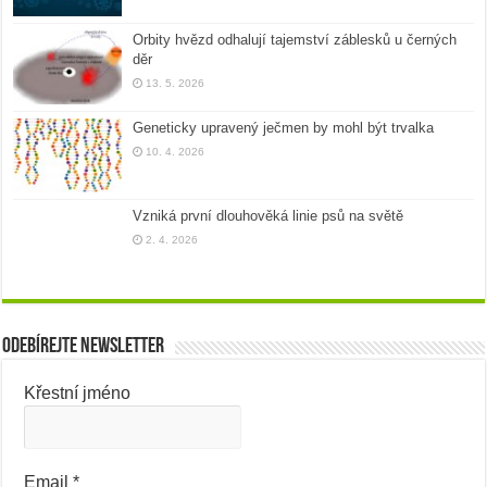
Orbity hvězd odhalují tajemství záblesků u černých
děr
13. 5. 2026
Geneticky upravený ječmen by mohl být trvalka
10. 4. 2026
Vzniká první dlouhověká linie psů na světě
2. 4. 2026
Odebírejte newsletter
Křestní jméno
Email
*