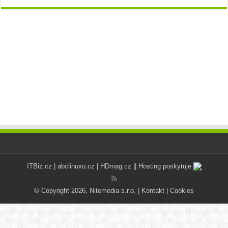
ITBiz.cz
|
abclinuxu.cz
|
HDmag.cz
|| Hosting poskytuje
© Copyright 2026, Nitemedia s.r.o. |
Kontakt
|
Cookies