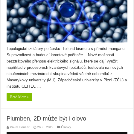
Topologické izolátory po česku. Tellurid bismutu s příměsí manganu.
Supravodivost a budoucí kvantové počítače… Nové možnosti
bezztrátového přenosu elektrického signálu, které se dají využít
například v procesorech kvantových počítačů, testovala na nových
sloučeninách mezinárodní skupina vědců včetně odborníků z
Masarykovy univerzity (MU), Západočeské univerzity v Plzni (ZČU) a
institutu CEITEC …
Read More »
Plumben, 2D může být i olovo
Pavel Houser
26. 6. 2019
Články