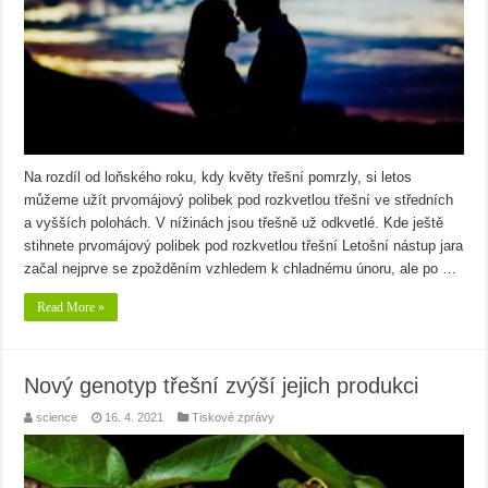
Na rozdíl od loňského roku, kdy květy třešní pomrzly, si letos
můžeme užít prvomájový polibek pod rozkvetlou třešní ve středních
a vyšších polohách. V nížinách jsou třešně už odkvetlé. Kde ještě
stihnete prvomájový polibek pod rozkvetlou třešní Letošní nástup jara
začal nejprve se zpožděním vzhledem k chladnému únoru, ale po …
Read More »
Nový genotyp třešní zvýší jejich produkci
science
16. 4. 2021
Tiskové zprávy