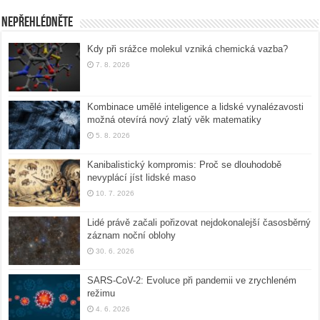
Nepřehlédněte
Kdy při srážce molekul vzniká chemická vazba?
7. 8. 2026
Kombinace umělé inteligence a lidské vynalézavosti
možná otevírá nový zlatý věk matematiky
5. 8. 2026
Kanibalistický kompromis: Proč se dlouhodobě
nevyplácí jíst lidské maso
10. 7. 2026
Lidé právě začali pořizovat nejdokonalejší časosběrný
záznam noční oblohy
30. 6. 2026
SARS-CoV-2: Evoluce při pandemii ve zrychleném
režimu
4. 6. 2026