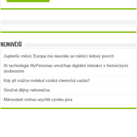
Nejnovější
Jupiterův měsíc Europa má neustále se měnící ledový povrch
AI technologie MyPersonas umožňuje digitální interakci s historickými
osobnostmi
Kdy při srážce molekul vzniká chemická vazba?
Stručné dějiny nekonečna
Mikroroboti mohou urychlit výrobu piva