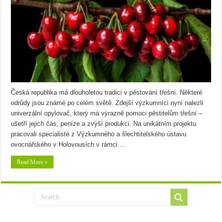
Česká republika má dlouholetou tradici v pěstování třešní. Některé
odrůdy jsou známé po celém světě. Zdejší výzkumníci nyní nalezli
univerzální opylovač, který má výrazně pomoci pěstitelům třešní –
ušetří jejich čas, peníze a zvýší produkci. Na unikátním projektu
pracovali specialisté z Výzkumného a šlechtitelského ústavu
ovocnářského v Holovousích v rámci …
Read More »