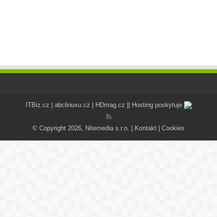
ITBiz.cz
|
abclinuxu.cz
|
HDmag.cz
|| Hosting poskytuje
© Copyright 2026, Nitemedia s.r.o. |
Kontakt
|
Cookies