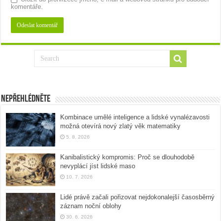
komentáře.
Nepřehlédněte
Kombinace umělé inteligence a lidské vynalézavosti
možná otevírá nový zlatý věk matematiky
5. 8. 2026
Kanibalistický kompromis: Proč se dlouhodobě
nevyplácí jíst lidské maso
10. 7. 2026
Lidé právě začali pořizovat nejdokonalejší časosběrný
záznam noční oblohy
30. 6. 2026