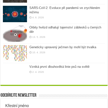
SARS-CoV-2: Evoluce při pandemii ve zrychleném
režimu
4. 6. 2026
Orbity hvězd odhalují tajemství záblesků u černých
děr
13. 5. 2026
Geneticky upravený ječmen by mohl být trvalka
10. 4. 2026
Vzniká první dlouhověká linie psů na světě
2. 4. 2026
Odebírejte newsletter
Křestní jméno