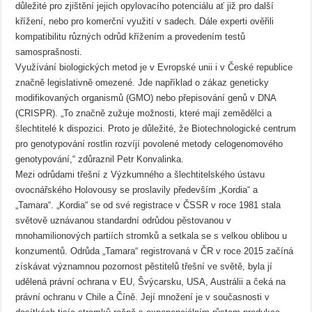
důležité pro zjištění jejich opylovacího potenciálu ať již pro další
křížení, nebo pro komerční využití v sadech. Dále experti ověřili
kompatibilitu různých odrůd křížením a provedením testů
samosprašnosti.
Využívání biologických metod je v Evropské unii i v České republice
značně legislativně omezené. Jde například o zákaz geneticky
modifikovaných organismů (GMO) nebo přepisování genů v DNA
(CRISPR). „To značně zužuje možnosti, které mají zemědělci a
šlechtitelé k dispozici. Proto je důležité, že Biotechnologické centrum
pro genotypování rostlin rozvíjí povolené metody celogenomového
genotypování,“ zdůraznil Petr Konvalinka.
Mezi odrůdami třešní z Výzkumného a šlechtitelského ústavu
ovocnářského Holovousy se proslavily především „Kordia“ a
„Tamara“. „Kordia“ se od své registrace v ČSSR v roce 1981 stala
světově uznávanou standardní odrůdou pěstovanou v
mnohamilionových partiích stromků a setkala se s velkou oblibou u
konzumentů. Odrůda „Tamara“ registrovaná v ČR v roce 2015 začíná
získávat významnou pozornost pěstitelů třešní ve světě, byla jí
udělená právní ochrana v EU, Švýcarsku, USA, Austrálii a čeká na
právní ochranu v Chile a Číně. Její množení je v současnosti v