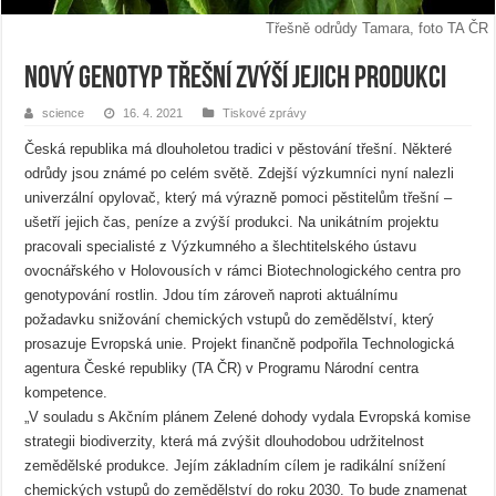
Třešně odrůdy Tamara, foto TA ČR
Nový genotyp třešní zvýší jejich produkci
science
16. 4. 2021
Tiskové zprávy
Česká republika má dlouholetou tradici v pěstování třešní. Některé
odrůdy jsou známé po celém světě. Zdejší výzkumníci nyní nalezli
univerzální opylovač, který má výrazně pomoci pěstitelům třešní –
ušetří jejich čas, peníze a zvýší produkci. Na unikátním projektu
pracovali specialisté z Výzkumného a šlechtitelského ústavu
ovocnářského v Holovousích v rámci Biotechnologického centra pro
genotypování rostlin. Jdou tím zároveň naproti aktuálnímu
požadavku snižování chemických vstupů do zemědělství, který
prosazuje Evropská unie. Projekt finančně podpořila Technologická
agentura České republiky (TA ČR) v Programu Národní centra
kompetence.
„V souladu s Akčním plánem Zelené dohody vydala Evropská komise
strategii biodiverzity, která má zvýšit dlouhodobou udržitelnost
zemědělské produkce. Jejím základním cílem je radikální snížení
chemických vstupů do zemědělství do roku 2030. To bude znamenat