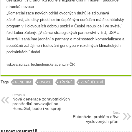
desítkách tisíc stromků ročně s exponenciálním růstem produkce
stromků i ovoce.
„Komercializace nových odrůd ovocných druhů je zdlouhavá
záležitost, ale díky předchozím úspěšným odrůdám má šlechtitelský
program v Holovousích dobrou pozici v České republice i ve světě,“
řekl Lubor Zelený. „V rámci strategických partnerství v EU, USA a
Austrálii zahájíme jednání s partnery o možnostech komercializace a
souběžně zahájíme i testování genotypu v rozdílných klimatických
podmínkách,“ dodal.
tisková zpráva Technologické agentury ČR
Tags
GENETIKA
OVOCE
TŘEŠNĚ
ZEMĚDĚLSTVÍ
Previous
Nová generace zdravotnických
prostředků navazující na
HemaGel, bude i ve spreji
Next
Eutanázie: problém dříve
vyslovených přání