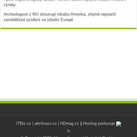
výroby
Archeologové z MU zkoumají lokalitu Amerika, zřejmě nejstarší
zemědělské osídlení ve střední Evropě
ITBiz.cz
|
abclinuxu.cz
|
HDmag.cz
|| Hosting poskytuje