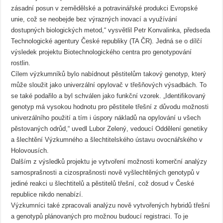
zásadní posun v zemědělské a potravinářské produkci Evropské
unie, což se neobejde bez výrazných inovací a využívání
dostupných biologických metod,“ vysvětlil Petr Konvalinka, předseda
Technologické agentury České republiky (TA ČR). Jedná se o dílčí
výsledek projektu Biotechnologického centra pro genotypování
rostlin.
Cílem výzkumníků bylo nabídnout pěstitelům takový genotyp, který
může sloužit jako univerzální opylovač v třešňových výsadbách. To
se také podařilo a byl schválen jako funkční vzorek. „Identifikovaný
genotyp má vysokou hodnotu pro pěstitele třešní z důvodu možnosti
univerzálního použití a tím i úspory nákladů na opylování u všech
pěstovaných odrůd,“ uvedl Lubor Zelený, vedoucí Oddělení genetiky
a šlechtění Výzkumného a šlechtitelského ústavu ovocnářského v
Holovousích.
Dalším z výsledků projektu je vytvoření možnosti komerční analýzy
samosprašnosti a cizosprašnosti nově vyšlechtěných genotypů v
jediné reakci u šlechtitelů a pěstitelů třešní, což dosud v České
republice nikdo nenabízí.
Výzkumníci také zpracovali analýzu nově vytvořených hybridů třešní
a genotypů plánovaných pro možnou budoucí registraci. To je