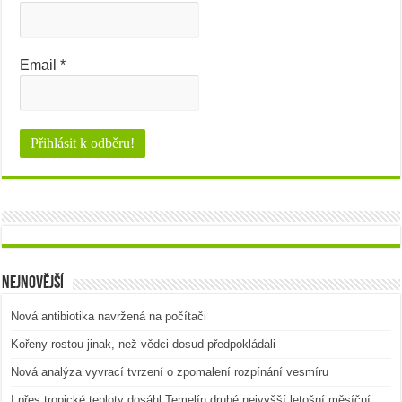
Email
*
Nejnovější
Nová antibiotika navržená na počítači
Kořeny rostou jinak, než vědci dosud předpokládali
Nová analýza vyvrací tvrzení o zpomalení rozpínání vesmíru
I přes tropické teploty dosáhl Temelín druhé nejvyšší letošní měsíční