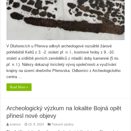
V Dluhonicích u Přerova odkryli archeologové rozsáhlé žárové
pohřebiště Keltů z 3. -2. století př. n. l., kostrové hroby z 9. -10.
století a sídliště prvních zemědělců z mladší doby kamenné (5 tis.
př. n. l.). Nálezy dokazují tisíciletý vývoj společnosti a využívání
krajiny na území dnešního Přerovska. Odborníci z Archeologického
centra …
Read More »
Archeologický výzkum na lokalite Bojná opět
přinesl nové objevy
science
19. 8. 2024
Tiskové zprávy