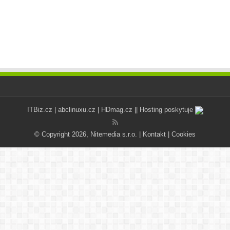
ITBiz.cz
|
abclinuxu.cz
|
HDmag.cz
|| Hosting poskytuje
© Copyright 2026, Nitemedia s.r.o. |
Kontakt
|
Cookies