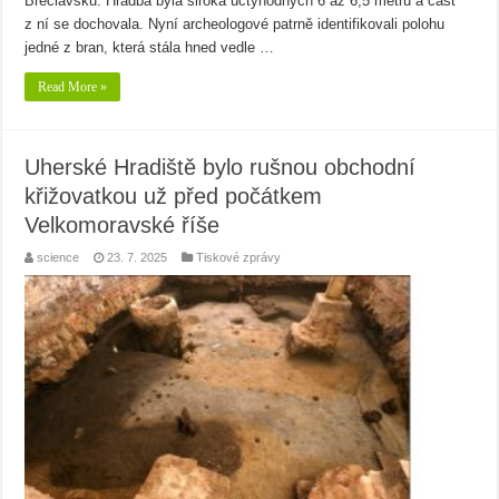
Břeclavsku. Hradba byla široká úctyhodných 6 až 6,5 metrů a část
z ní se dochovala. Nyní archeologové patrně identifikovali polohu
jedné z bran, která stála hned vedle …
Read More »
Uherské Hradiště bylo rušnou obchodní
křižovatkou už před počátkem
Velkomoravské říše
science
23. 7. 2025
Tiskové zprávy