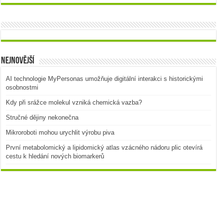
Nejnovější
AI technologie MyPersonas umožňuje digitální interakci s historickými
osobnostmi
Kdy při srážce molekul vzniká chemická vazba?
Stručné dějiny nekonečna
Mikroroboti mohou urychlit výrobu piva
První metabolomický a lipidomický atlas vzácného nádoru plic otevírá
cestu k hledání nových biomarkerů