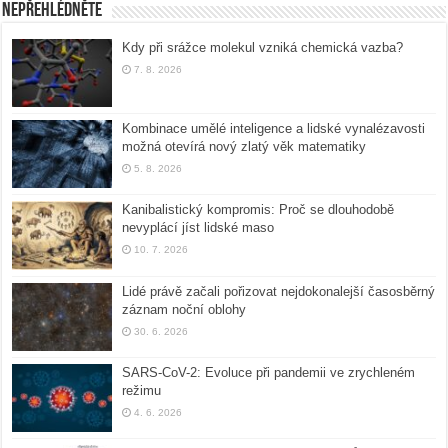
Nepřehlédněte
Kdy při srážce molekul vzniká chemická vazba?
7. 8. 2026
Kombinace umělé inteligence a lidské vynalézavosti
možná otevírá nový zlatý věk matematiky
5. 8. 2026
Kanibalistický kompromis: Proč se dlouhodobě
nevyplácí jíst lidské maso
10. 7. 2026
Lidé právě začali pořizovat nejdokonalejší časosběrný
záznam noční oblohy
30. 6. 2026
SARS-CoV-2: Evoluce při pandemii ve zrychleném
režimu
4. 6. 2026