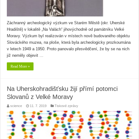
Záchranný archeologický výzkum ve Starém Městě (okr. Uherské
Hradiště) v lokalitě „Na Valách“ jihovýchodně od památníku Velké
Moravy. Výzkum byl realizován v místech nově budovaného objektu
Slováckého muzea, na ploše, která byla archeologicky prozkoumána
v letech 1949 a 1950. Proto panovalo přesvědčení, že by se na nich
již neměly objevit …
Read More »
Na Uherskohradišťsku žijí přímí potomci
Slovanů z Velké Moravy
science
11. 7. 2019
Tiskové zprávy