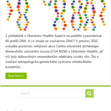
Z pohřebiště v Uherském Hradišti-Sadech se podařilo vyextrahovat
65 profilů DNA. A co shoda se současnou DNA? V prosinci 2015
vzbudila pozornost veřejnosti akce Centra slovanské archeologie
Moravského zemského muzea (CSA MZM) v Uherském Hradišti, při
níž byly dobrovolným respondentům odebírány vzorky slin. Šlo o
součást antropologicko-genetického výzkumu středověkého
kostelního …
Read More »