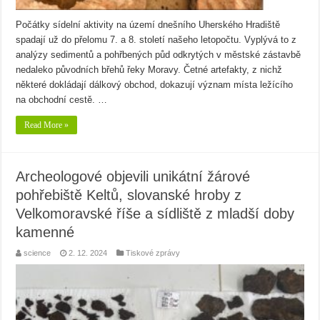
Počátky sídelní aktivity na území dnešního Uherského Hradiště
spadají už do přelomu 7. a 8. století našeho letopočtu. Vyplývá to z
analýzy sedimentů a pohřbených půd odkrytých v městské zástavbě
nedaleko původních břehů řeky Moravy. Četné artefakty, z nichž
některé dokládají dálkový obchod, dokazují význam místa ležícího
na obchodní cestě. …
Read More »
Archeologové objevili unikátní žárové
pohřebiště Keltů, slovanské hroby z
Velkomoravské říše a sídliště z mladší doby
kamenné
science
2. 12. 2024
Tiskové zprávy