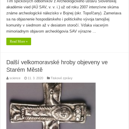
Tím špičkových odborníkov z Archeologického ústavu Slovenskej
akadémie vied (AÚ SAV, v. v. i.) už od roku 2007 intenzívne skúma
známe archeologické nálezisko v Bojnej (okr. Topoľčany). Zameriava
sa na objasnenie hospodárskeho i politického vývoja tamojšej
komunity v siedmom až v desiatom storočí. Vďaka viacerým
mimoriadnym objavom archeológovia SAV výrazne …
Read More »
Další velkomoravské hroby objeveny ve
Starém Městě
science
11. 3. 2020
Tiskové zprávy