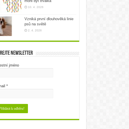
mohl být trvalka
10. 4. 2026
Vzniká první dlouhověká linie
psů na světě
2. 4. 2026
rejte newsletter
estní jméno
ail
*