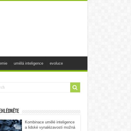
emie
umělá inteligence
evoluce
ehlédněte
Kombinace umělé inteligence
a lidské vynalézavosti možná