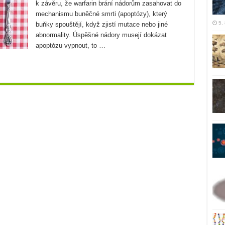
k závěru, že warfarin brání nádorům zasahovat do
mechanismu buněčné smrti (apoptózy), který
5.
buňky spouštějí, když zjistí mutace nebo jiné
abnormality. Úspěšné nádory musejí dokázat
apoptózu vypnout, to …