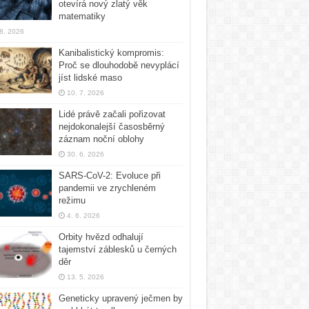
otevírá nový zlatý věk
matematiky
 8. 2026
Kanibalistický kompromis:
Proč se dlouhodobě nevyplácí
jíst lidské maso
10. 7. 2026
Lidé právě začali pořizovat
nejdokonalejší časosběrný
záznam noční oblohy
30. 6. 2026
SARS-CoV-2: Evoluce při
pandemii ve zrychleném
režimu
4. 6. 2026
Orbity hvězd odhalují
tajemství záblesků u černých
děr
13. 5. 2026
Geneticky upravený ječmen by