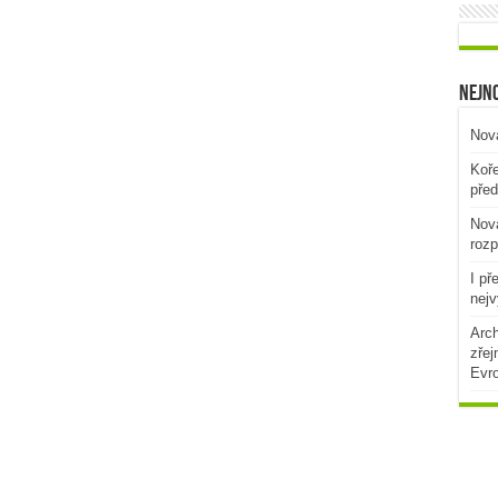
Nejno
Nová
Koře
před
Nová
rozp
I př
nejv
Arch
zřej
Evr