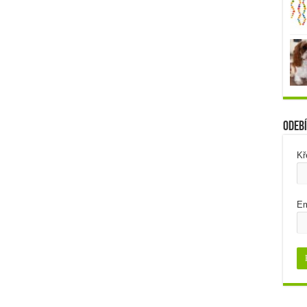
Odebí
Kř
Em