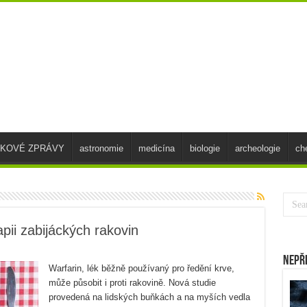
SKOVÉ ZPRÁVY
astronomie
medicína
biologie
archeologie
ch
apii zabijáckých rakovin
Nepř
Warfarin, lék běžně používaný pro ředění krve,
může působit i proti rakovině. Nová studie
provedená na lidských buňkách a na myších vedla