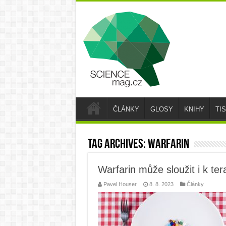
ČLÁNKY
GLOSY
KNIHY
TI
Tag Archives:
warfarin
Warfarin může sloužit i k ter
Pavel Houser
8. 8. 2023
Články