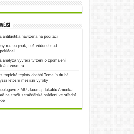
vější
 antibiotika navržená na počítači
ny rostou jinak, než vědci dosud
pokládali
 analýza vyvrací tvrzení o zpomalení
ínání vesmíru
es tropické teploty dosáhl Temelín druhé
yšší letošní měsíční výroby
eologové z MU zkoumají lokalitu Amerika,
mě nejstarší zemědělské osídlení ve střední
opě