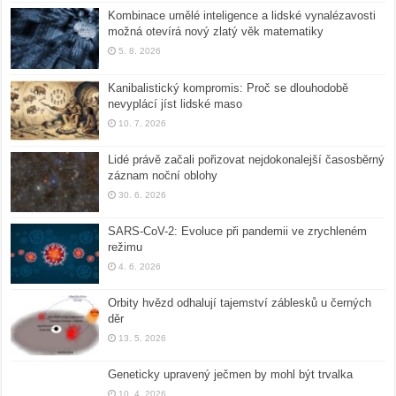
Kombinace umělé inteligence a lidské vynalézavosti
možná otevírá nový zlatý věk matematiky
5. 8. 2026
Kanibalistický kompromis: Proč se dlouhodobě
nevyplácí jíst lidské maso
10. 7. 2026
Lidé právě začali pořizovat nejdokonalejší časosběrný
záznam noční oblohy
30. 6. 2026
SARS-CoV-2: Evoluce při pandemii ve zrychleném
režimu
4. 6. 2026
Orbity hvězd odhalují tajemství záblesků u černých
děr
13. 5. 2026
Geneticky upravený ječmen by mohl být trvalka
10. 4. 2026