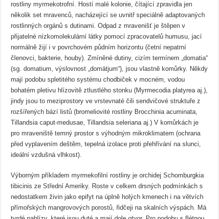
rostliny myrmekotrofní. Hostí malé kolonie, čítající zpravidla jen
několik set mravenců, nacházející se uvnitř speciálně adaptovaných
rostlinných orgánů s dutinami. Odpad z mravenišť je štěpen v
přijatelné nízkomolekulární látky pomocí zpracovatelů humusu, jací
normálně žijí i v povrchovém půdním horizontu (četní nepatrní
členovci, bakterie, houby). Zmíněné dutiny, cizím termínem „domatia“
(sg. domatium, výslovnost „domátjum“), jsou vlastně komůrky. Někdy
mají podobu spletitého systému chodbiček v mocném, vodou
bohatém pletivu hlízovitě ztlustlého stonku (Myrmecodia platyrea aj.),
jindy jsou to meziprostory ve vrstevnaté čili sendvičové struktuře z
rozšířených bází listů (bromeliovité rostliny Brocchinia acuminata,
Tillandsia caput-medusae, Tillandsia seleriana aj.) V komůrkách je
pro mraveniště temný prostor s výhodným mikroklimatem (ochrana
před vyplavením deštěm, tepelná izolace proti přehřívání na slunci,
ideální vzdušná vlhkost).
Výborným příkladem myrmekofilní rostliny je orchidej Schomburgkia
tibicinis ze Střední Ameriky. Roste v celkem drsných podmínkách s
nedostatkem živin jako epifyt na úplně holých kmenech i na větvích
přímořských mangrovových porostů, řidčeji na skalních výspách. Má
tvrdé pahlízy, které jsou duté a mají dole otvor. Pro podobu s flétnou