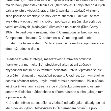
má druhový přívlastek tibicinis čili „flétnistova“. O obyvatelích dutých
pahlíz existuje vědecká práce, která vznikla na základě výzkumu
silné populace orchideje na mexickém Yucatánu. Orchidej se tam
vyskytuje v oblasti velmi chudých pobřežních písčin jako epifyt ve
velmi otevřených „hladových“ křivolesích na dunách (Rico-Garay
1987). Je osidlována mravenci druhů Crematogaster brevispinosa,
Camponotus planatus, C. abdominalis, C. rectangularis nebo
Ectatomma tuberculatum. Pahlíza však nikdy neobsahuje mravence
více než jednoho druhu.
Uvedené životní strategie, masožravost a mravencomilnost
(karnivorie a myrmekofilie), představují alternativní způsoby
zvýhodnění rostlin při extrémním nedostatku živin. Zpravidla se ale
na určitém stanovišti neuplatňují pospolu. Uvádí se, že myrmekofilie
dostala přednost tehdy, když kromě stresu z nedostatku živin působí
ještě další významný stres, a sice v důsledku omezeného oslunění
anebo v důsledku krátkodobého a přitom častého sucha, jako je tomu
v případě epifytů.
K této domněnce se dospělo na základě odhadů, jaké náklady, pokud
jde o pokles výkonu fotosyntézy kvůli přeměnám orgánů, a jaký