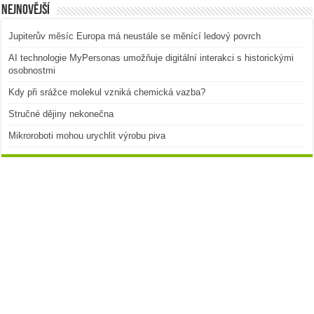
Nejnovější
Jupiterův měsíc Europa má neustále se měnící ledový povrch
AI technologie MyPersonas umožňuje digitální interakci s historickými
osobnostmi
Kdy při srážce molekul vzniká chemická vazba?
Stručné dějiny nekonečna
Mikroroboti mohou urychlit výrobu piva