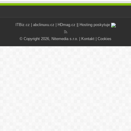
ITBiz.cz
|
abclinuxu.cz
|
HDmag.cz
|| Hosting poskytuje
© Copyright 2026, Nitemedia s.r.o. |
Kontakt
|
Cookies