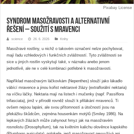
Pixabay License
Syndrom masožravosti a alternativní
řešení – soužití s mravenci
science
26. 6. 2026
Knihy
Masožravé rostliny, u nichž o takovém označení nelze pochybovat,
mají řadu vzhledových i funkčních zvláštností. Tyto zvláštnosti se
sice u jiných rostlin vyskytují také, v náznaku anebo jenom
jednotlivě, ale ne v celé kombinaci potřebné k masožravosti.
Například masožravým láčkovkám (Nepenthes) slouží jako lákadlo
vábící mravence a jinou kořist nektarové žlázy (extraflorální nektaria)
na víčku láčky. Nektaria mají na listech i mučenky (např. Passiflora
trifasciata), jimž v přírodě rovněž slouží k přilákání mravenců. Ti
ovšem nejsou lapáni, ale svou přítomností a útočností jsou na
překážku škůdcům, zejména housenkám motýlů (Smiley 1986). Na
lepkavých žlázách může zahynout hmyz jak na masožravém
rosnolistu (Drosophyllum), tak na květním kalichu olověnce kapského
(Plumbago auriculata), polokeře, jenž masožravost nevyužívá ani