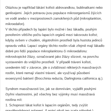
Otázkou je například lákání kořisti aldrovandkou, bublinatkami nebo
genlisejemi. Jejich potravou jsou populace mikroorganismů žijících
ve vodě anebo v meziprostorech zamokřených půd (mikroplankton,
mikroedafon).
V těchto případech by lapání bylo možné i bez lákadla, pouhým
ponořením většího počtu lapacích orgánů mezi takovouto kořist;
kdyby ovšem v chudém, oligotrofním prostředí byla hustota jedinců
opravdu velká. Lapací orgány těchto rostlin však zřejmě mají lákadlo
dobré pro řidší populace mikroplanktonu či mikroedafonu:
mikroskopické žlázy, označované jako žlázy slizové, na povrchu
vystaveném do vnějšího prostředí. V případě trávení kořisti,
uvedeném též v závorce, jde o zvláštnost některých masožravých
rostlin, které nemají vlastní trávení, ale využívají působení
exoenzymů bakterií (Brocchinia reducta, Darlingtonia californica aj.).
Syndrom masožravosti lze, jak se domnívám, vyjádřit pouhými
čtyřmi vlastnostmi, jež všechny bez výjimky musí masožravá
rostlina mít:
1. Schopnost lákat kořist k lapacím orgánům, tedy zvýšit
pravděpodobnost polapení. (Lapání nikoli jen zcela náhodné.)