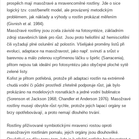
prospěch mají masožravé a mravencomilné rostliny. Jde o sice
logický tzv. cost/benefit model, ale provázený metodickým
problémem, jak náklady a výhody u rostlin prokázat měřením
(Givnish et al. 1984).
Masožravé rostliny jsou zcela závislé na fotosyntéze, základním
zdroji stavebních látek pro růst. Jsou proto heliofilní až hemisciofilní
čili vyžadují plné oslunění až polostín. Všelijaké proměny listů při
evoluci, adaptace na masožravost, jako např. svinutí a srůst v
barevnou a málo zelenou vzpřímenou láčku u špirlic (Sarracenia),
přitom nejsou tak ideální pro fotosyntézu jako obyčejné ploché sytě
zelené listy.
Kořist je přitom potřebná, protože při adaptaci rostlin na extrémně
chudá vodní či půdní prostředí zřetelně podporuje růst, jak bylo
prokázáno na modelových rosnatkách a jedné vodní bublinatce
(Sorenson et Jackson 1968; Chandler et Anderson 1976). Masožravé
rostliny musejí obvykle růst rychle, protože jejich lapací orgány se
brzy opotřebovávají, a proto nemají dlouhého trvání.
Rostliny přiživované symbiotickými mravenci rostou oproti
masožravým rostlinám pomalu, jejich orgány jsou dlouhověké.