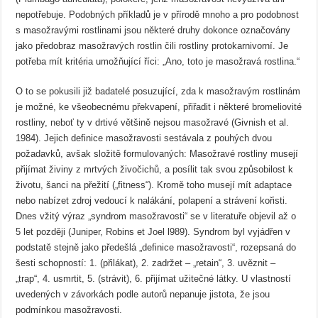
nepotřebuje. Podobných příkladů je v přírodě mnoho a pro podobnost
s masožravými rostlinami jsou některé druhy dokonce označovány
jako předobraz masožravých rostlin čili rostliny protokarnivorní. Je
potřeba mít kritéria umožňující říci: „Ano, toto je masožravá rostlina.“
O to se pokusili již badatelé posuzující, zda k masožravým rostlinám
je možné, ke všeobecnému překvapení, přiřadit i některé bromeliovité
rostliny, neboť ty v drtivé většině nejsou masožravé (Givnish et al.
1984). Jejich definice masožravosti sestávala z pouhých dvou
požadavků, avšak složitě formulovaných: Masožravé rostliny musejí
přijímat živiny z mrtvých živočichů, a posílit tak svou způsobilost k
životu, šanci na přežití („fitness“). Kromě toho musejí mít adaptace
nebo nabízet zdroj vedoucí k nalákání, polapení a strávení kořisti.
Dnes vžitý výraz „syndrom masožravosti“ se v literatuře objevil až o
5 let později (Juniper, Robins et Joel l989). Syndrom byl vyjádřen v
podstatě stejně jako předešlá „definice masožravosti“, rozepsaná do
šesti schopností: 1. (přilákat), 2. zadržet – „retain“, 3. uvěznit –
„trap“, 4. usmrtit, 5. (strávit), 6. přijímat užitečné látky. U vlastností
uvedených v závorkách podle autorů nepanuje jistota, že jsou
podmínkou masožravosti.