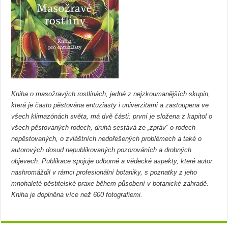
Kniha o masožravých rostlinách, jedné z nejzkoumanějších skupin,
která je často pěstována entuziasty i univerzitami a zastoupena ve
všech klimazónách světa, má dvě části: první je složena z kapitol o
všech pěstovaných rodech, druhá sestává ze „zpráv“ o rodech
nepěstovaných, o zvláštních nedořešených problémech a také o
autorových dosud nepublikovaných pozorováních a drobných
objevech. Publikace spojuje odborné a vědecké aspekty, které autor
nashromáždil v rámci profesionální botaniky, s poznatky z jeho
mnohaleté pěstitelské praxe během působení v botanické zahradě.
Kniha je doplněna více než 600 fotografiemi.