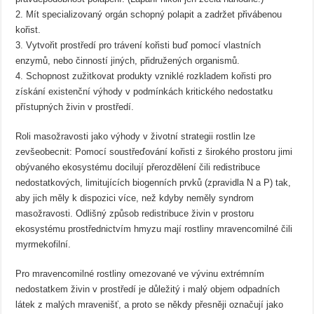
2. Mít specializovaný orgán schopný polapit a zadržet přivábenou
kořist.
3. Vytvořit prostředí pro trávení kořisti buď pomocí vlastních
enzymů, nebo činností jiných, přidružených organismů.
4. Schopnost zužitkovat produkty vzniklé rozkladem kořisti pro
získání existenční výhody v podmínkách kritického nedostatku
přístupných živin v prostředí.
Roli masožravosti jako výhody v životní strategii rostlin lze
zevšeobecnit: Pomocí soustřeďování kořisti z širokého prostoru jimi
obývaného ekosystému docilují přerozdělení čili redistribuce
nedostatkových, limitujících biogenních prvků (zpravidla N a P) tak,
aby jich měly k dispozici více, než kdyby neměly syndrom
masožravosti. Odlišný způsob redistribuce živin v prostoru
ekosystému prostřednictvím hmyzu mají rostliny mravencomilné čili
myrmekofilní.
Pro mravencomilné rostliny omezované ve vývinu extrémním
nedostatkem živin v prostředí je důležitý i malý objem odpadních
látek z malých mravenišť, a proto se někdy přesněji označují jako